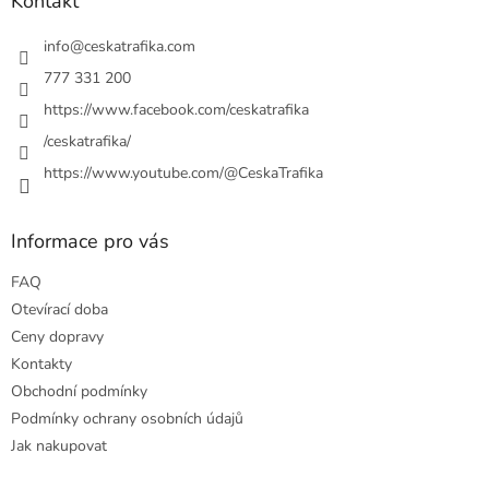
a
Kontakt
t
í
info
@
ceskatrafika.com
777 331 200
https://www.facebook.com/ceskatrafika
/ceskatrafika/
https://www.youtube.com/@CeskaTrafika
Informace pro vás
FAQ
Otevírací doba
Ceny dopravy
Kontakty
Obchodní podmínky
Podmínky ochrany osobních údajů
Jak nakupovat