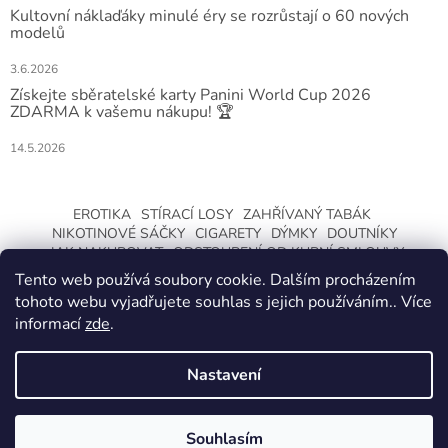
Kultovní náklaďáky minulé éry se rozrůstají o 60 nových
modelů
3.6.2026
Získejte sběratelské karty Panini World Cup 2026
ZDARMA k vašemu nákupu! 🏆
14.5.2026
EROTIKA
STÍRACÍ LOSY
ZAHŘÍVANÝ TABÁK
NIKOTINOVÉ SÁČKY
CIGARETY
DÝMKY
DOUTNÍKY
JAK NAKUPOVAT
ODSTOUPENÍ OD KUPNÍ SMLOUVY
Tento web používá soubory cookie. Dalším procházením
tohoto webu vyjadřujete souhlas s jejich používáním.. Více
informací
zde
.
Nastavení
Vytvořil Shoptet
ZMĚNA OTEVÍRACÍ DOBY O LETNÍCH
PRÁZDNINÁCH. KLIKNETE A DOZVÍTE SE
Souhlasím
Copyright 2026
CeskaTrafika.com
. Všechna práva vyhrazena.
VÍCE.