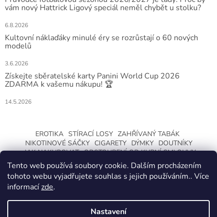
vám nový Hattrick Ligový speciál neměl chybět u stolku?
6.8.2026
Kultovní náklaďáky minulé éry se rozrůstají o 60 nových
modelů
3.6.2026
Získejte sběratelské karty Panini World Cup 2026
ZDARMA k vašemu nákupu! 🏆
14.5.2026
EROTIKA
STÍRACÍ LOSY
ZAHŘÍVANÝ TABÁK
NIKOTINOVÉ SÁČKY
CIGARETY
DÝMKY
DOUTNÍKY
JAK NAKUPOVAT
ODSTOUPENÍ OD KUPNÍ SMLOUVY
Tento web používá soubory cookie. Dalším procházením
tohoto webu vyjadřujete souhlas s jejich používáním.. Více
informací
zde
.
Nastavení
Vytvořil Shoptet