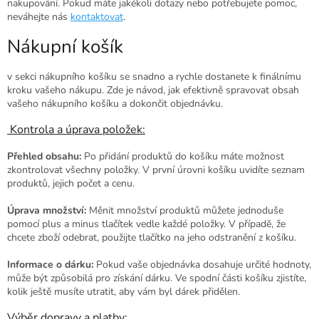
nakupování. Pokud máte jakékoli dotazy nebo potřebujete pomoc,
neváhejte nás
kontaktovat
.
Nákupní košík
v sekci nákupního košíku se snadno a rychle dostanete k finálnímu
kroku vašeho nákupu. Zde je návod, jak efektivně spravovat obsah
vašeho nákupního košíku a dokončit objednávku.
Kontrola a úprava položek:
Přehled obsahu:
Po přidání produktů do košíku máte možnost
zkontrolovat všechny položky. V první úrovni košíku uvidíte seznam
produktů, jejich počet a cenu.
Úprava množství:
Měnit množství produktů můžete jednoduše
pomocí plus a minus tlačítek vedle každé položky. V případě, že
chcete zboží odebrat, použijte tlačítko na jeho odstranění z košíku.
Informace o dárku:
Pokud vaše objednávka dosahuje určité hodnoty,
může být způsobilá pro získání dárku. Ve spodní části košíku zjistíte,
kolik ještě musíte utratit, aby vám byl dárek přidělen.
Výběr dopravy a platby: