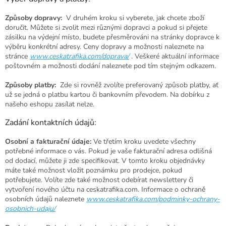
Způsoby dopravy:
V druhém kroku si vyberete, jak chcete zboží
doručit. Můžete si zvolit mezi různými dopravci a pokud si přejete
zásilku na výdejní místo, budete přesměrováni na stránky dopravce k
výběru konkrétní adresy. Ceny dopravy a možnosti naleznete na
stránce
www.ceskatrafika.com/doprava/
. Veškeré aktuální informace
poštovném a možnosti dodání naleznete pod tím stejným odkazem.
Způsoby platby:
Zde si rovněž zvolíte preferovaný způsob platby, ať
už se jedná o platbu kartou či bankovním převodem. Na dobírku z
našeho eshopu zasílat nelze.
Zadání kontaktních údajů:
Osobní a fakturační údaje:
Ve třetím kroku uvedete všechny
potřebné informace o vás. Pokud je vaše fakturační adresa odlišná
od dodací, můžete ji zde specifikovat. V tomto kroku objednávky
máte také možnost vložit poznámku pro prodejce, pokud
potřebujete. Volíte zde také možnost odebírat newslettery či
vytvoření nového účtu na ceskatrafika.com. Informace o ochraně
osobních údajů naleznete
www.ceskatrafika.com/podminky-ochrany-
osobnich-udaju/