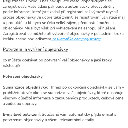
Registrace:
Pokud u nás nakupujete často, doporučujeme se
zaregistrovat. Vaše údaje pak budou automaticky předvyplněny
podle informací, které jste zadali při registraci, což výrazně urychlí
proces objednávky. Je dobré také zmínit, že registrovaní uživatelé mají
u produktů, u kterých se čeká velký zájem, přednostní možnost
objednávky. Musí být však při vyhledávání na eshopu přihlášeni.
Zaregistrovat se můžete při vytvoření objednávky v posledním kroku
košíku anebo pod odkazem
ceskatrafika.com/registrace/
Potvrzení a vyřízení objednávky
co můžete očekávat po potvrzení vaší objednávky a jaké kroky
následují?
Potvrzení objednávky
Sumarizace objednávky:
Ihned po dokončení objednávky se vám v
prohlížeči otevře okno se sumarizací vaší objednávky, které obsahuje
všechny důležité informace o zakoupených produktech, celkové ceně
a způsobu dopravy.
E-mailové potvrzení:
Současně vám automaticky přijde e-mail s
potvrzením objednávky a všemi relevantními detaily.