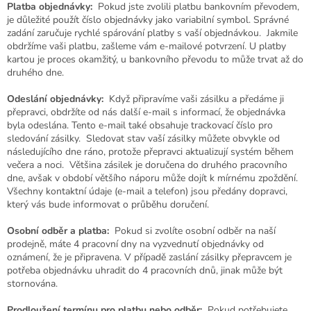
Platba objednávky:
Pokud jste zvolili platbu bankovním převodem,
je důležité použít číslo objednávky jako variabilní symbol. Správné
zadání zaručuje rychlé spárování platby s vaší objednávkou. Jakmile
obdržíme vaši platbu, zašleme vám e-mailové potvrzení. U platby
kartou je proces okamžitý, u bankovního převodu to může trvat až do
druhého dne.
Odeslání objednávky:
Když připravíme vaši zásilku a předáme ji
přepravci, obdržíte od nás další e-mail s informací, že objednávka
byla odeslána. Tento e-mail také obsahuje trackovací číslo pro
sledování zásilky. Sledovat stav vaší zásilky můžete obvykle od
následujícího dne ráno, protože přepravci aktualizují systém během
večera a noci. Většina zásilek je doručena do druhého pracovního
dne, avšak v období většího náporu může dojít k mírnému zpoždění.
Všechny kontaktní údaje (e-mail a telefon) jsou předány dopravci,
který vás bude informovat o průběhu doručení.
Osobní odběr a platba:
Pokud si zvolíte osobní odběr na naší
prodejně, máte 4 pracovní dny na vyzvednutí objednávky od
oznámení, že je připravena. V případě zaslání zásilky přepravcem je
potřeba objednávku uhradit do 4 pracovních dnů, jinak může být
stornována.
Prodloužení termínu pro platbu nebo odběr:
Pokud potřebujete