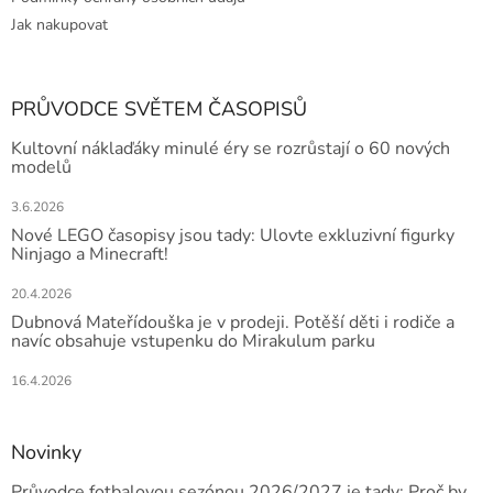
Jak nakupovat
PRŮVODCE SVĚTEM ČASOPISŮ
Kultovní náklaďáky minulé éry se rozrůstají o 60 nových
modelů
3.6.2026
Nové LEGO časopisy jsou tady: Ulovte exkluzivní figurky
Ninjago a Minecraft!
20.4.2026
Dubnová Mateřídouška je v prodeji. Potěší děti i rodiče a
navíc obsahuje vstupenku do Mirakulum parku
16.4.2026
Novinky
Průvodce fotbalovou sezónou 2026/2027 je tady: Proč by