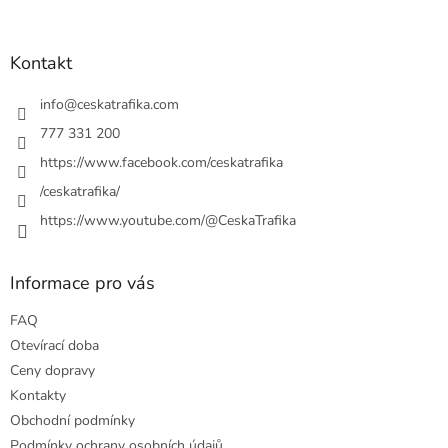
á
p
a
Kontakt
t
í
info
@
ceskatrafika.com
777 331 200
https://www.facebook.com/ceskatrafika
/ceskatrafika/
https://www.youtube.com/@CeskaTrafika
Informace pro vás
FAQ
Otevírací doba
Ceny dopravy
Kontakty
Obchodní podmínky
Podmínky ochrany osobních údajů