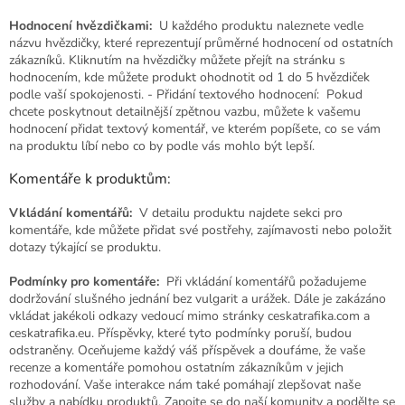
Hodnocení hvězdičkami:
U každého produktu naleznete vedle
názvu hvězdičky, které reprezentují průměrné hodnocení od ostatních
zákazníků. Kliknutím na hvězdičky můžete přejít na stránku s
hodnocením, kde můžete produkt ohodnotit od 1 do 5 hvězdiček
podle vaší spokojenosti. - Přidání textového hodnocení: Pokud
chcete poskytnout detailnější zpětnou vazbu, můžete k vašemu
hodnocení přidat textový komentář, ve kterém popíšete, co se vám
na produktu líbí nebo co by podle vás mohlo být lepší.
Komentáře k produktům:
Vkládání komentářů:
V detailu produktu najdete sekci pro
komentáře, kde můžete přidat své postřehy, zajímavosti nebo položit
dotazy týkající se produktu.
Podmínky pro komentáře:
Při vkládání komentářů požadujeme
dodržování slušného jednání bez vulgarit a urážek. Dále je zakázáno
vkládat jakékoli odkazy vedoucí mimo stránky ceskatrafika.com a
ceskatrafika.eu. Příspěvky, které tyto podmínky poruší, budou
odstraněny. Oceňujeme každý váš příspěvek a doufáme, že vaše
recenze a komentáře pomohou ostatním zákazníkům v jejich
rozhodování. Vaše interakce nám také pomáhají zlepšovat naše
služby a nabídku produktů. Zapojte se do naší komunity a podělte se