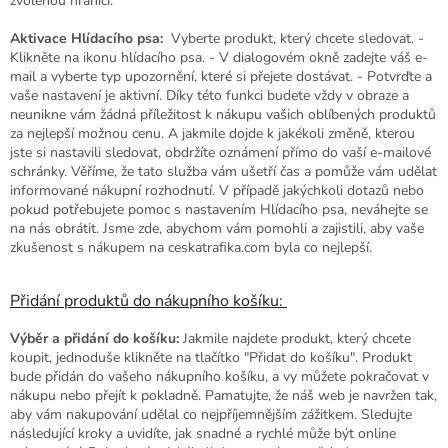
zvolenou hranici.
Aktivace Hlídacího psa:
Vyberte produkt, který chcete sledovat. -
Klikněte na ikonu hlídacího psa. - V dialogovém okně zadejte váš e-
mail a vyberte typ upozornění, které si přejete dostávat. - Potvrďte a
vaše nastavení je aktivní. Díky této funkci budete vždy v obraze a
neunikne vám žádná příležitost k nákupu vašich oblíbených produktů
za nejlepší možnou cenu. A jakmile dojde k jakékoli změně, kterou
jste si nastavili sledovat, obdržíte oznámení přímo do vaší e-mailové
schránky. Věříme, že tato služba vám ušetří čas a pomůže vám udělat
informované nákupní rozhodnutí. V případě jakýchkoli dotazů nebo
pokud potřebujete pomoc s nastavením Hlídacího psa, neváhejte se
na nás obrátit. Jsme zde, abychom vám pomohli a zajistili, aby vaše
zkušenost s nákupem na ceskatrafika.com byla co nejlepší.
Přidání produktů do nákupního košíku:
Výběr a přidání do košíku:
Jakmile najdete produkt, který chcete
koupit, jednoduše klikněte na tlačítko "Přidat do košíku". Produkt
bude přidán do vašeho nákupního košíku, a vy můžete pokračovat v
nákupu nebo přejít k pokladně. Pamatujte, že náš web je navržen tak,
aby vám nakupování udělal co nejpříjemnějším zážitkem. Sledujte
následující kroky a uvidíte, jak snadné a rychlé může být online