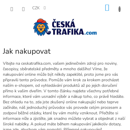
Přejít
NÁKU
na
CZK
obsah
KOŠÍK
Jak nakupovat
Vítejte na ceskatrafika.com, vašem jedinečném zdroji pro noviny,
časopisy, sběratelské předměty a mnoho dalšího! Víme, že
nakupování online může být někdy zapeklité, proto jsme pro vás
připravili tento průvodce. Pomůže vám krok za krokem procházet
naším e-shopem, od vyhledávání produktů až po jejich doručení
přímo k vašim dveřím. V tomto článku najdete všechny potřebné
informace, které vám usnadní výběr a nákup toho, co právě hledáte.
Bez ohledu na to, zda jste zkušený online nakupující nebo teprve
začínáte, náš jednoduchý průvodce vás provede celým procesem a
zodpoví běžné otázky, které by vám mohly vzniknout. Přečtěte si
informace níže a zjistěte, jak snadno můžete vybrat a objednat z naší
široké nabídky. A pokud máte během nakupování jakékoliv dotazy,
jsme zde, abychom vám pomohli. Příjemné nakupování!