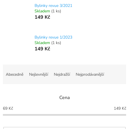
Bylinky revue 3/2021
Skladem
(1 ks)
149 Kč
Bylinky revue 1/2023
Skladem
(1 ks)
149 Kč
Ř
a
Abecedně
Nejlevnější
Nejdražší
Nejprodávanější
z
e
n
Cena
í
p
69
Kč
149
Kč
r
o
d