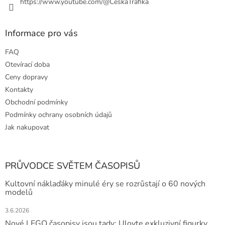
https://www.youtube.com/@CeskaTrafika
s
u
Informace pro vás
FAQ
Otevírací doba
Ceny dopravy
Kontakty
Obchodní podmínky
Podmínky ochrany osobních údajů
Jak nakupovat
PRŮVODCE SVĚTEM ČASOPISŮ
Kultovní náklaďáky minulé éry se rozrůstají o 60 nových
modelů
3.6.2026
Nové LEGO časopisy jsou tady: Ulovte exkluzivní figurky