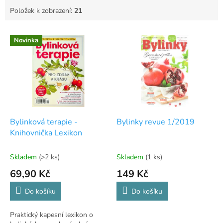
Položek k zobrazení:
21
V
Novinka
ý
p
i
s
p
r
o
d
Bylinková terapie -
Bylinky revue 1/2019
u
Knihovnička Lexikon
k
t
Skladem
(>2 ks)
Skladem
(1 ks)
ů
69,90 Kč
149 Kč
Do košíku
Do košíku
Praktický kapesní lexikon o