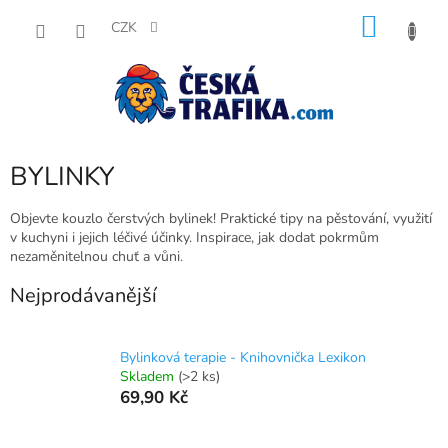
Přejít
NÁKU
na
CZK
obsah
KOŠÍK
BYLINKY
Objevte kouzlo čerstvých bylinek! Praktické tipy na pěstování, využití
v kuchyni i jejich léčivé účinky. Inspirace, jak dodat pokrmům
nezaměnitelnou chuť a vůni.
Nejprodávanější
Bylinková terapie - Knihovnička Lexikon
Skladem
(>2 ks)
69,90 Kč