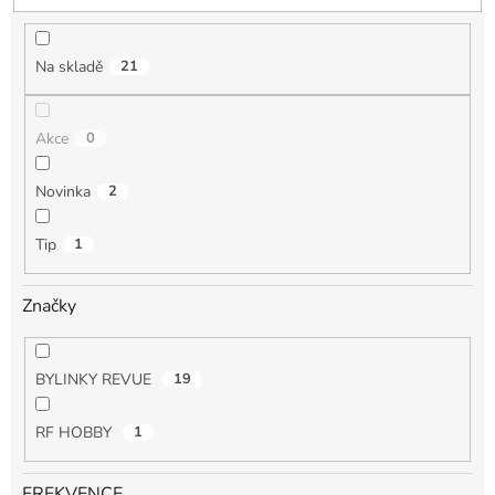
u
k
t
Na skladě
21
ů
Akce
0
Novinka
2
Tip
1
Značky
BYLINKY REVUE
19
RF HOBBY
1
FREKVENCE