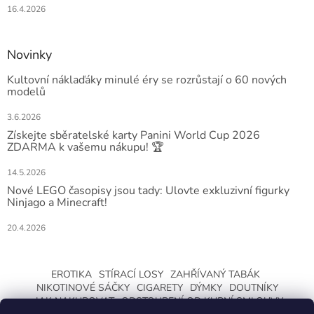
16.4.2026
Novinky
Kultovní náklaďáky minulé éry se rozrůstají o 60 nových
modelů
3.6.2026
Získejte sběratelské karty Panini World Cup 2026
ZDARMA k vašemu nákupu! 🏆
14.5.2026
Nové LEGO časopisy jsou tady: Ulovte exkluzivní figurky
Ninjago a Minecraft!
20.4.2026
EROTIKA
STÍRACÍ LOSY
ZAHŘÍVANÝ TABÁK
NIKOTINOVÉ SÁČKY
CIGARETY
DÝMKY
DOUTNÍKY
JAK NAKUPOVAT
ODSTOUPENÍ OD KUPNÍ SMLOUVY