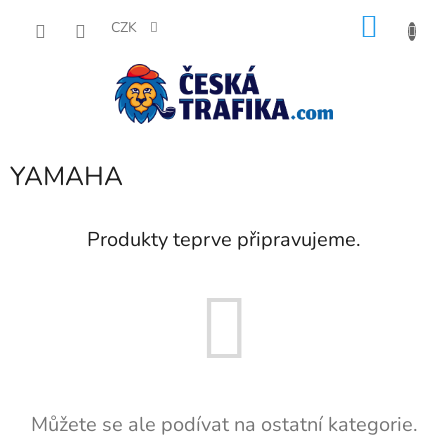
Přejít
NÁKU
na
CZK
obsah
KOŠÍK
YAMAHA
Produkty teprve připravujeme.
Můžete se ale podívat na ostatní kategorie.