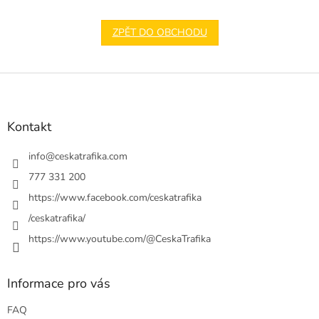
ZPĚT DO OBCHODU
Z
á
p
a
Kontakt
t
í
info
@
ceskatrafika.com
777 331 200
https://www.facebook.com/ceskatrafika
/ceskatrafika/
https://www.youtube.com/@CeskaTrafika
Informace pro vás
FAQ