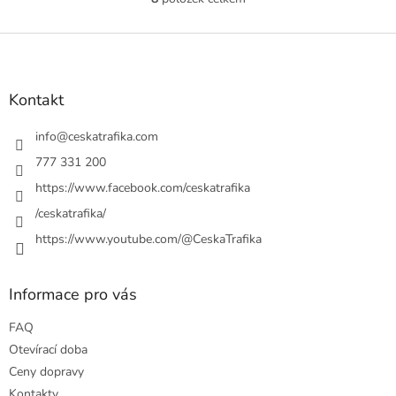
O
v
l
Z
á
á
d
p
a
a
Kontakt
c
t
í
í
info
@
ceskatrafika.com
p
r
777 331 200
v
https://www.facebook.com/ceskatrafika
k
y
/ceskatrafika/
v
ý
https://www.youtube.com/@CeskaTrafika
p
i
s
Informace pro vás
u
FAQ
Otevírací doba
Ceny dopravy
Kontakty