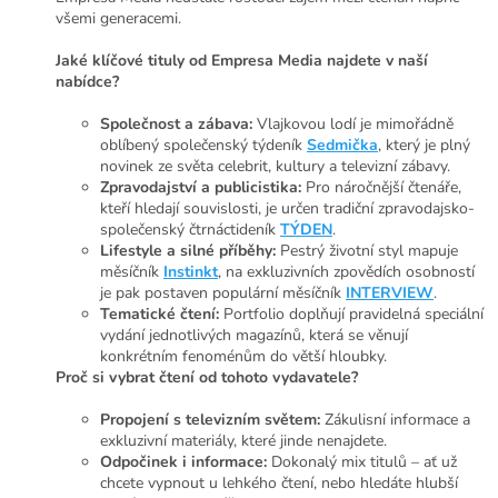
všemi generacemi.
Jaké klíčové tituly od Empresa Media najdete v naší
nabídce?
Společnost a zábava:
Vlajkovou lodí je mimořádně
oblíbený společenský týdeník
Sedmička
, který je plný
novinek ze světa celebrit, kultury a televizní zábavy.
Zpravodajství a publicistika:
Pro náročnější čtenáře,
kteří hledají souvislosti, je určen tradiční zpravodajsko-
společenský čtrnáctideník
TÝDEN
.
Lifestyle a silné příběhy:
Pestrý životní styl mapuje
měsíčník
Instinkt
, na exkluzivních zpovědích osobností
je pak postaven populární měsíčník
INTERVIEW
.
Tematické čtení:
Portfolio doplňují pravidelná speciální
vydání jednotlivých magazínů, která se věnují
konkrétním fenoménům do větší hloubky.
Proč si vybrat čtení od tohoto vydavatele?
Propojení s televizním světem:
Zákulisní informace a
exkluzivní materiály, které jinde nenajdete.
Odpočinek i informace:
Dokonalý mix titulů – ať už
chcete vypnout u lehkého čtení, nebo hledáte hlubší