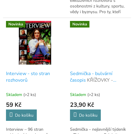
exkluzivních rozhovorů s
osobnostmi z kultury, sportu,
vědy i byznysu. Pro ty, kteří
nezapomněli číst.
Novinka
Novinka
Interview - sto stran
Sedmička - bulvární
rozhovorů
časopis
KŘÍŽOVKY -
SOUTĚŽE O CENY -
RETRO - KRÁSA -
Skladem
(>2 ks)
Skladem
(>2 ks)
ZDRAVÍ - CESTOVÁNÍ -
59 Kč
23,90 Kč
DŮM A ZAHRADA -
ROZHOVORY
Do košíku
Do košíku
Interview – 96 stran
Sedmička – nejlevnější týdeník