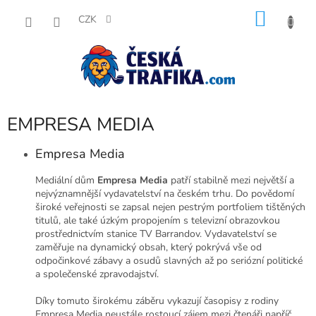
Přejít
NÁKU
na
CZK
obsah
KOŠÍK
EMPRESA MEDIA
Empresa Media
Mediální dům
Empresa Media
patří stabilně mezi největší a
nejvýznamnější vydavatelství na českém trhu. Do povědomí
široké veřejnosti se zapsal nejen pestrým portfoliem tištěných
titulů, ale také úzkým propojením s televizní obrazovkou
prostřednictvím stanice TV Barrandov. Vydavatelství se
zaměřuje na dynamický obsah, který pokrývá vše od
odpočinkové zábavy a osudů slavných až po seriózní politické
a společenské zpravodajství.
Díky tomuto širokému záběru vykazují časopisy z rodiny
Empresa Media neustále rostoucí zájem mezi čtenáři napříč