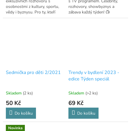
exkluzivních rozhovorů s
s TV programem. Celebrity,
osobnostmi z kultury, sportu,
rozhovory, showbyznys a
vědy i byznysu. Pro ty, kteří
zábava každý týden! 📺
nezapomněli číst.
Sedmička pro děti 2/2021
Trendy v bydlení 2023 -
edice Týden speciál
Skladem
(2 ks)
Skladem
(>2 ks)
50 Kč
69 Kč
Do košíku
Do košíku
Novinka