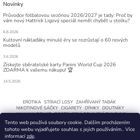
Novinky
Průvodce fotbalovou sezónou 2026/2027 je tady: Proč by
vám nový Hattrick Ligový speciál neměl chybět u stolku?
6.8.2026
Kultovní náklaďáky minulé éry se rozrůstají o 60 nových
modelů
3.6.2026
Získejte sběratelské karty Panini World Cup 2026
ZDARMA k vašemu nákupu! 🏆
14.5.2026
EROTIKA
STÍRACÍ LOSY
ZAHŘÍVANÝ TABÁK
NIKOTINOVÉ SÁČKY
CIGARETY
DÝMKY
DOUTNÍKY
JAK NAKUPOVAT
ODSTOUPENÍ OD KUPNÍ SMLOUVY
Tento web používá soubory cookie. Dalším procházením
tohoto webu vyjadřujete souhlas s jejich používáním.. Více
informací
zde
.