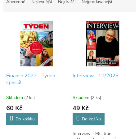
a
Abecedně
Nejlevnější
Nejdražší
Nejprodávanější
z
e
V
n
ý
í
p
p
i
r
s
o
p
d
r
u
o
k
d
t
Finance 2022 - Týden
Interview - 10/2025
u
ů
speciál
k
t
Skladem
(2 ks)
Skladem
(2 ks)
ů
60 Kč
49 Kč
Do košíku
Do košíku
Interview – 96 stran