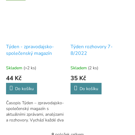
Týden - zpravodajsko-
Týden rozhovory 7-
společenský magazín
8/2022
Skladem
(>2 ks)
Skladem
(2 ks)
44 Kč
35 Kč
Do košíku
Do košíku
Časopis Týden – zpravodajsko-
společenský magazín s
aktuálními zprávami, analýzami
a rozhovory. Vychází každé dva
týdny. Vydává Empresa Media.
8
položek celkem