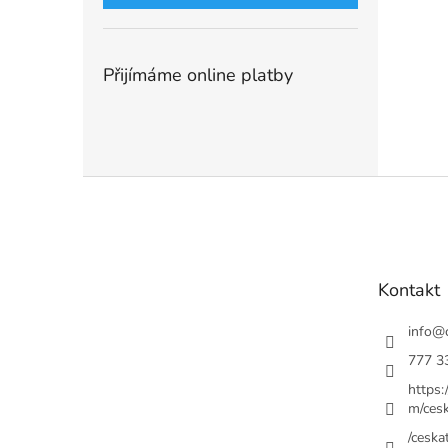
Přijímáme online platby
Z
á
p
a
t
Kontakt
í
info
@
777 3
https
m/cesk
/ceskat