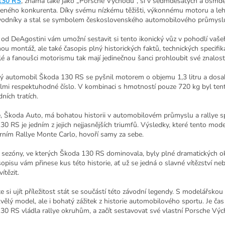
130 RS
, známá také jako „Porsche Východu“, si v sedmdesátých a osmdes
eného konkurenta. Díky svému nízkému těžišti, výkonnému motoru a lehké
vodníky a stal se symbolem československého automobilového průmysl
 od DeAgostini vám umožní sestavit si tento ikonický vůz v pohodlí vašeh
u montáž, ale také časopis plný historických faktů, technických specifikac
é a fanoušci motorismu tak mají jedinečnou šanci prohloubit své znalost
ý automobil Škoda 130 RS se pyšnil motorem o objemu 1,3 litru a dosa
lmi respektuhodné číslo. V kombinaci s hmotností pouze 720 kg byl tent
ních tratích.
, Škoda Auto, má bohatou historii v automobilovém průmyslu a rallye sp
0 RS je jedním z jejich nejjasnějších triumfů. Výsledky, které tento model
rním Rallye Monte Carlo, hovoří samy za sebe.
 sezóny, ve kterých Škoda 130 RS dominovala, byly plné dramatických 
sopisu vám přinese kus této historie, ať už se jedná o slavné vítězství 
ítězit.
 si ujít příležitost stát se součástí této závodní legendy. S modelářsk
vělý model, ale i bohatý zážitek z historie automobilového sportu. Je čas 
30 RS vládla rallye okruhům, a začít sestavovat své vlastní Porsche Vý