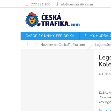
Přejít
777 331 200
info@ceskatrafika.com
na
obsah
ČASOPISY, KNIHY, PERIODIKA
FILMY, HUDBA,
Domů
Novinky na CeskaTrafika.com
Legendárn
P
Leg
o
s
Kole
t
r
4.1.202
a
n
n
Zažijte
í
RS v mě
p
kdy vyje
a