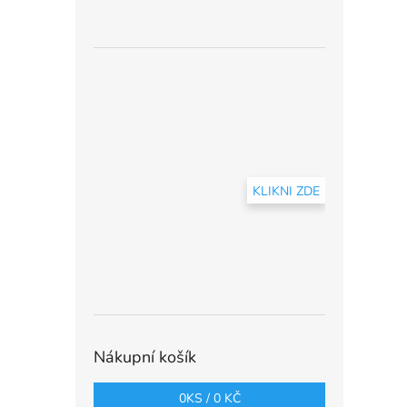
KLIKNI ZDE
Nákupní košík
0
KS /
0 KČ