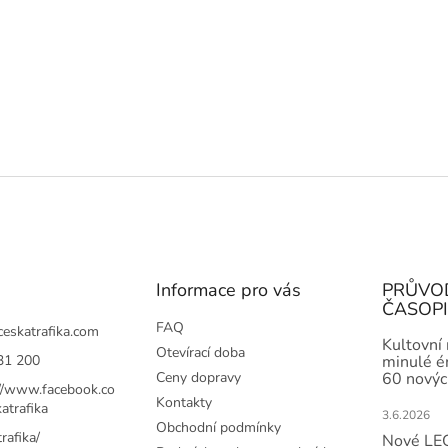
Informace pro vás
PRŮVO
ČASOP
FAQ
ceskatrafika.com
Kultovní
Otevírací doba
31 200
minulé ér
Ceny dopravy
60 novýc
://www.facebook.co
Kontakty
atrafika
3.6.2026
Obchodní podmínky
rafika/
Nové LEG