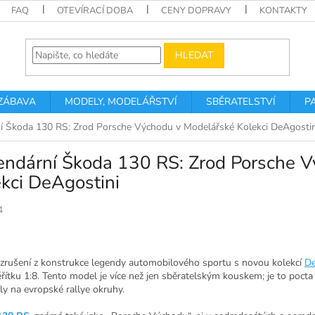
FAQ
OTEVÍRACÍ DOBA
CENY DOPRAVY
KONTAKTY
HLEDAT
 ZÁBAVA
MODELY, MODELÁŘSTVÍ
SBĚRATELSTVÍ
P
í Škoda 130 RS: Zrod Porsche Východu v Modelářské Kolekci DeAgostin
endární Škoda 130 RS: Zrod Porsche 
kci DeAgostini
4
 vzrušení z konstrukce legendy automobilového sportu s novou kolekcí
De
řítku 1:8. Tento model je více než jen sběratelským kouskem; je to pocta
ly na evropské rallye okruhy.