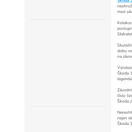
n
Škoda 
neohrož
e
mezi zá
l
Kolekce
postupno
Sběratel
Skutečn
dobu ve
na závod
Výrobce
Škoda 13
legendá
Závodní
číslo ča
Škoda zv
Nenechte
nejen sk
Škoda 1