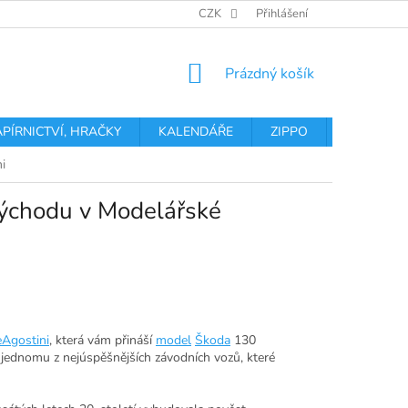
OBCHODNÍ PODMÍNKY
PODMÍNKY OCHRANY OSOBNÍCH ÚDA
CZK
Přihlášení
NÁKUPNÍ
Prázdný košík
KOŠÍK
APÍRNICTVÍ, HRAČKY
KALENDÁŘE
ZIPPO
Obchodní 
i
Východu v Modelářské
Agostini
, která vám přináší
model
Škoda
130
 jednomu z nejúspěšnějších závodních vozů, které