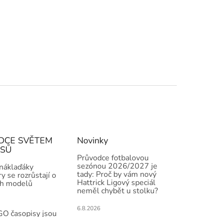
DCE SVĚTEM
Novinky
ISŮ
Průvodce fotbalovou
sezónou 2026/2027 je
 náklaďáky
tady: Proč by vám nový
y se rozrůstají o
Hattrick Ligový speciál
h modelů
neměl chybět u stolku?
6.8.2026
O časopisy jsou