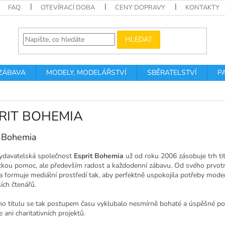
FAQ
OTEVÍRACÍ DOBA
CENY DOPRAVY
KONTAKTY
HLEDAT
 ZÁBAVA
MODELY, MODELÁŘSTVÍ
SBĚRATELSTVÍ
P
RIT BOHEMIA
t Bohemia
ydavatelská společnost
Esprit Bohemia
už od roku 2006 zásobuje trh tit
ickou pomoc, ale především radost a každodenní zábavu. Od svého prvot
a formuje mediální prostředí tak, aby perfektně uspokojila potřeby modern
ích čtenářů.
ho titulu se tak postupem času vyklubalo nesmírně bohaté a úspěšné port
e ani charitativních projektů.