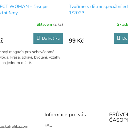
ECT WOMAN – časopis
Tvoříme s dětmi speciální ed
ktní ženy
1/2023
Skladem
(2 ks)
Skla
Do košíku
Do
Kč
99 Kč
tylový magazín pro sebevědomé
Móda, krása, zdraví, bydlení, vztahy i
a na jednom místě.
O
v
l
á
d
a
c
í
Informace pro vás
PRŮVO
p
ČASOP
r
FAQ
ceskatrafika.com