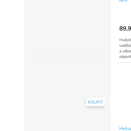
t
ů
89,9
Hvězdi
vzdělá
a zába
objevit
KOUPIT
Hvězd