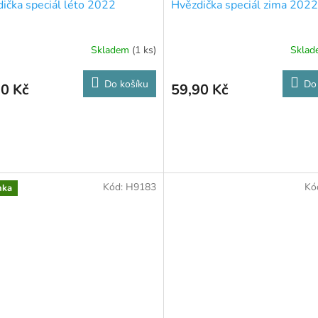
ička speciál léto 2022
Hvězdička speciál zima 2022
Skladem
(1 ks)
Skla
Do košíku
Do
0 Kč
59,90 Kč
Kód:
H9183
Kó
nka