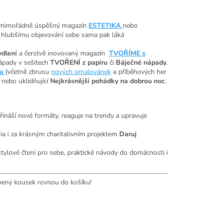
 mimořádně úspěšný magazín
ESTETIKA
nebo
 K hlubšímu objevování sebe sama pak láká
ydlení
a čerstvě inovovaný magazín
TVOŘÍME s
ápady v sešitech
TVOŘENÍ z papíru
či
Báječné nápady
.
a
(včetně zbrusu
nových omalovánek
a příběhových her
nebo uklidňující
Nejkrásnější pohádky na dobrou noc
.
řináší nové formáty, reaguje na trendy a upravuje
ia i za krásným charitativním projektem
Daruj
tylové čtení pro sebe, praktické návody do domácnosti i
íbený kousek rovnou do košíku!