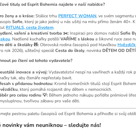
íčové tituly od Esprit Bohemia najdete v naší nabídce?
ro ženy a o kráse:
Stálice trhu
PERFECT WOMAN
, ve svém segmentu
asopis
Sofie
, který je jako jediný u nás ušitý na míru přímo ženám 40+.
tul
RITUALS, cesta životem
.
ydlení, vaření a kreativní tvorba ✂️:
Inspiraci pro domov nabízí
Sofie B
áskou
. Nadšené kuchařky potěší
VAŘÍME s láskou
a šikovné ruce zase n
ro děti a školáky 🧸:
Obrovská rodina časopisů pod hlavičkou
Hvězdičk
ro rok 2026), užitečný speciál
Cesta do školy
, novinka
DĚTEM OD DĚTÍ
hnout po čtení od tohoto vydavatele?
eustálé inovace a vývoj:
Vydavatelství nespí na vavřínech a každý rok p
načky tak, aby čtenáře nepřestaly bavit.
řesah s přidanou hodnotou:
Kromě komerčních titulů stojí Esprit Bohem
vězdičku
, který pomáhá rozjasnit dny dětem v nemocnicích.
áběr pro celou rodinu 💡:
Během jednoho nákupu pořídíte prémiové lifes
mysluplnou, tvořivou zábavu pro vaše děti.
mejte pestrou paletu časopisů od Esprit Bohemia a přihoďte si svůj obl
 novinky vám neuniknou – sledujte nás!