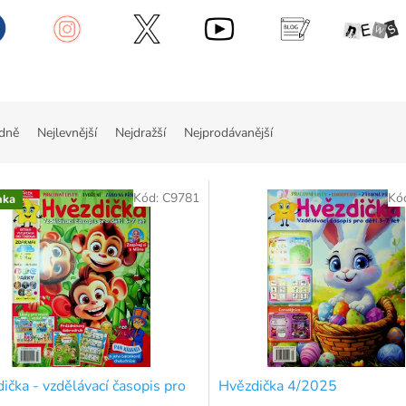
dně
Nejlevnější
Nejdražší
Nejprodávanější
Kód:
C9781
Kó
nka
ička - vzdělávací časopis pro
Hvězdička 4/2025