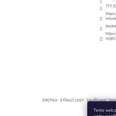
777 3
https
m/cesk
/ceskat
https
m/@Ce
EROTIKA
STÍRACÍ LOSY
ZAHŘÍVANÝ TAB
Tento web p