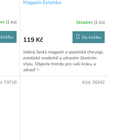
Magazín Estetika
dem
(1 ks)
Skladem
(1 ks)
 košíku
Do košíku
119 Kč
Jediný český magazín o plastické chirurgii,
estetické medicíně a zdravém životním
stylu. Objevte trendy pro vaši krásu a
zdraví! ✨
d:
F9718
Kód:
26042