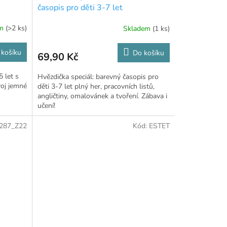
časopis pro děti 3-7 let
em
(>2 ks)
Skladem
(1 ks)
 košíku
Do košíku
69,90 Kč
 let s
Hvězdička speciál: barevný časopis pro
voj jemné
děti 3-7 let plný her, pracovních listů,
angličtiny, omalovánek a tvoření. Zábava i
učení!
287_Z22
Kód:
ESTET