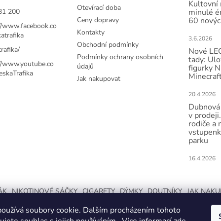
v
Kultovní
Otevírací doba
31 200
minulé ér
k
Ceny dopravy
60 novýc
y
://www.facebook.co
v
Kontakty
atrafika
3.6.2026
ý
Obchodní podmínky
p
rafika/
Nové LEG
Podmínky ochrany osobních
i
tady: Ulo
://www.youtube.co
údajů
figurky N
s
skaTrafika
Minecraft
u
Jak nakupovat
20.4.2026
Dubnová 
v prodeji.
rodiče a 
vstupenk
parku
16.4.2026
ÁK
NIKOTINOVÉ SÁČKY
CIGARETY
DÝMKY
DOUTNÍKY
JAK NAK
oužívá soubory cookie. Dalším procházením tohoto