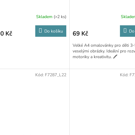
Skladem
(>2 ks)
Sklad
Do košíku
Do
0 Kč
69 Kč
Velké A4 omalovánky pro děti 3-5
veselými obrázky. Ideální pro roz
motoriky a kreativitu. 🖍️
Kód:
F7287_L22
Kód:
F7