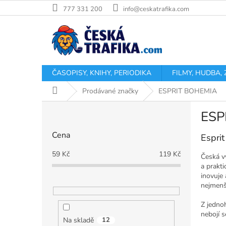
Přejít
777 331 200
info@ceskatrafika.com
na
obsah
ČASOPISY, KNIHY, PERIODIKA
FILMY, HUDBA,
Domů
Prodávané značky
ESPRIT BOHEMIA
P
ESP
o
s
Cena
Espri
t
r
59
Kč
119
Kč
Česká v
a
a prakt
n
inovuje 
n
nejmenš
í
p
Z jedno
nebojí s
a
Na skladě
12