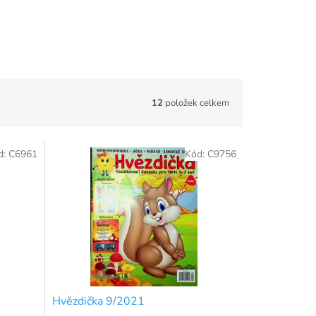
12
položek celkem
d:
C6961
Kód:
C9756
Hvězdička 9/2021