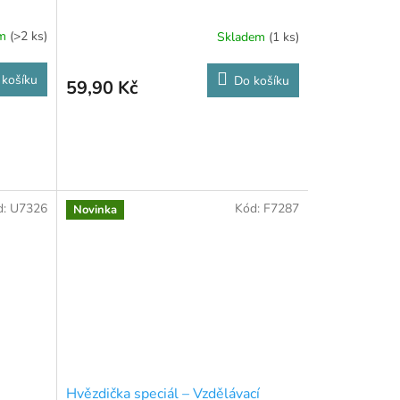
em
(>2 ks)
Skladem
(1 ks)
 košíku
Do košíku
59,90 Kč
d:
U7326
Kód:
F7287
Novinka
Hvězdička speciál – Vzdělávací