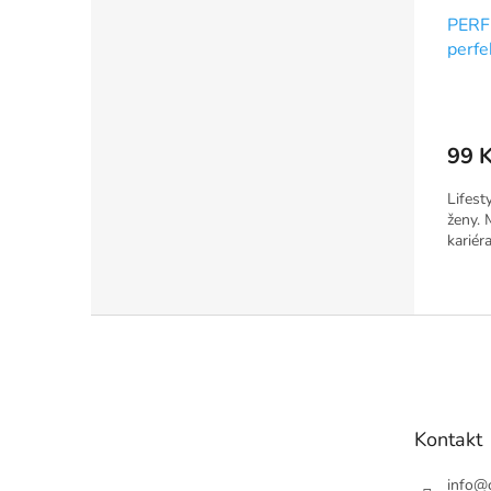
PERF
perfe
99 
Lifes
ženy. 
kariér
Z
á
p
a
t
Kontakt
í
info
@