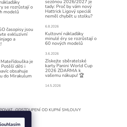
sezónou 2026/2027 je
 náklaďáky
tady: Proč by vám nový
y se rozrůstají o
Hattrick Ligový speciál
h modelů
neměl chybět u stolku?
6.8.2026
O časopisy jsou
Kultovní náklaďáky
vte exkluzivní
minulé éry se rozrůstají o
injago a
60 nových modelů
!
3.6.2026
Získejte sběratelské
Mateřídouška je
karty Panini World Cup
 Potěší děti i
2026 ZDARMA k
navíc obsahuje
vašemu nákupu! 🏆
u do Mirakulum
14.5.2026
UPOVAT
ODSTOUPENÍ OD KUPNÍ SMLOUVY
Souhlasím