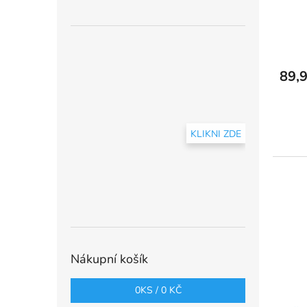
89,9
KLIKNI ZDE
Nákupní košík
0
KS /
0 KČ