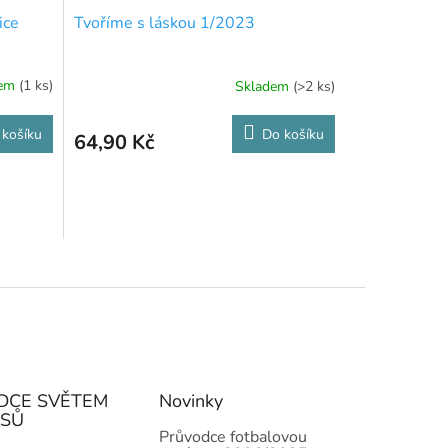
ice
Tvoříme s láskou 1/2023
dem
(1 ks)
Skladem
(>2 ks)
 košíku
Do košíku
64,90 Kč
DCE SVĚTEM
Novinky
ISŮ
Průvodce fotbalovou