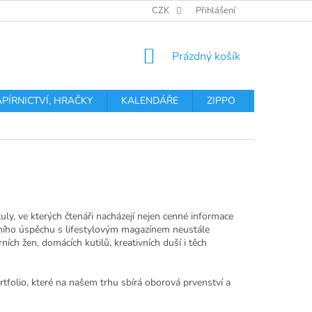
OBCHODNÍ PODMÍNKY
PODMÍNKY OCHRANY OSOBNÍCH ÚDA
CZK
Přihlášení
NÁKUPNÍ
Prázdný košík
KOŠÍK
APÍRNICTVÍ, HRAČKY
KALENDÁŘE
ZIPPO
Obchodní 
uly, ve kterých čtenáři nacházejí nejen cenné informace
ního úspěchu s lifestylovým magazínem neustále
ích žen, domácích kutilů, kreativních duší i těch
folio, které na našem trhu sbírá oborová prvenství a