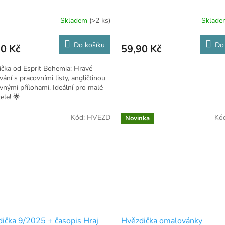
Skladem
(>2 ks)
Sklad
Do košíku
Do
0 Kč
59,90 Kč
čka od Esprit Bohemia: Hravé
vání s pracovními listy, angličtinou
vnými přílohami. Ideální pro malé
ele! 🌟
Kód:
HVEZD
Kó
Novinka
ička 9/2025 + časopis Hraj
Hvězdička omalovánky