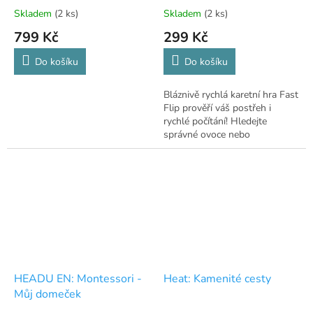
Skladem
(2 ks)
Skladem
(2 ks)
799 Kč
299 Kč
Do košíku
Do košíku
Bláznivě rychlá karetní hra Fast
Flip prověří váš postřeh i
rychlé počítání! Hledejte
správné ovoce nebo
odpovídající číslo, buďte
rychlejší než soupeři a
ovládněte hru.
HEADU EN: Montessori -
Heat: Kamenité cesty
Můj domeček