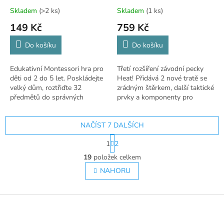
Skladem
(>2 ks)
Skladem
(1 ks)
149 Kč
759 Kč
Do košíku
Do košíku
Edukativní Montessori hra pro
Třetí rozšíření závodní pecky
děti od 2 do 5 let. Poskládejte
Heat! Přidává 2 nové tratě se
velký dům, roztřiďte 32
zrádným štěrkem, další taktické
předmětů do správných
prvky a komponenty pro
místností a učte se!
dalšího hráče. 🏎️
NAČÍST 7 DALŠÍCH
S
1
2
t
O
r
19
položek celkem
v
á
l
NAHORU
n
á
k
o
d
v
Z
a
á
c
á
n
í
p
í