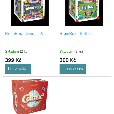
i
s
p
r
o
d
BrainBox - Dinosauři
BrainBox - Fotbal
u
k
t
Skladem
(2 ks)
Skladem
(2 ks)
ů
399 Kč
399 Kč
Do košíku
Do košíku