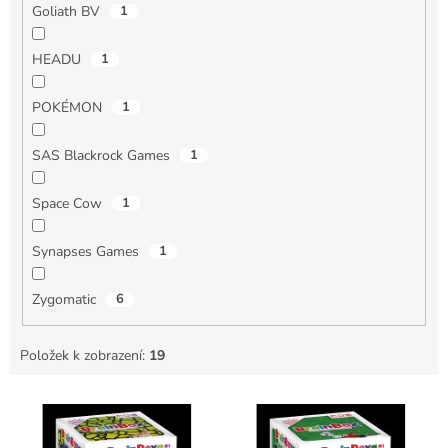
Goliath BV
1
HEADU
1
POKÉMON
1
SAS Blackrock Games
1
Space Cow
1
Synapses Games
1
Zygomatic
6
Položek k zobrazení:
19
V
ý
p