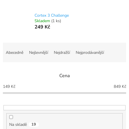
Cortex 3 Challenge
Skladem
(1 ks)
249 Kč
Ř
a
Abecedně
Nejlevnější
Nejdražší
Nejprodávanější
z
e
n
Cena
í
p
149
Kč
849
Kč
r
o
d
u
k
t
Na skladě
19
ů