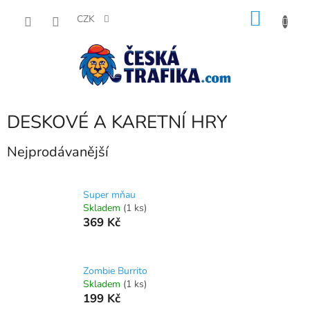
Přejít
NÁKU
na
CZK
obsah
KOŠÍK
DESKOVÉ A KARETNÍ HRY
Nejprodávanější
Super mňau
Skladem
(1 ks)
369 Kč
Zombie Burrito
Skladem
(1 ks)
199 Kč