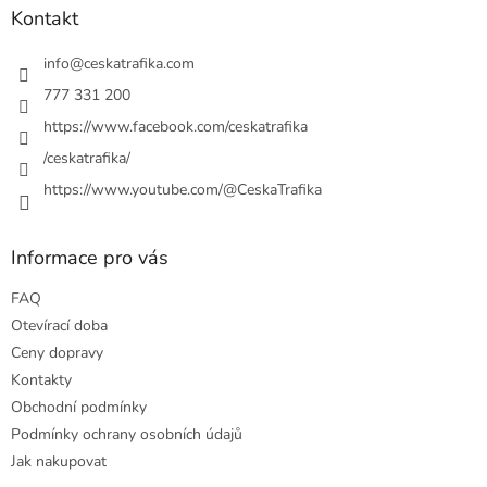
p
a
Kontakt
r
t
v
í
info
@
ceskatrafika.com
k
y
777 331 200
v
https://www.facebook.com/ceskatrafika
ý
p
/ceskatrafika/
i
https://www.youtube.com/@CeskaTrafika
s
u
Informace pro vás
FAQ
Otevírací doba
Ceny dopravy
Kontakty
Obchodní podmínky
Podmínky ochrany osobních údajů
Jak nakupovat