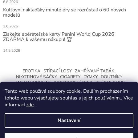
6.8.2026
Kultovní náklaďáky minulé éry se rozrůstají o 60 nových
modelů
3.6.2026
Získejte sběratelské karty Panini World Cup 2026
ZDARMA k vašemu nákupu! 🏆
14.5.2026
EROTIKA
STÍRACÍ LOSY
ZAHŘÍVANÝ TABÁK
NIKOTINOVÉ SÁČKY
CIGARETY
DÝMKY
DOUTNÍKY
JAK NAKUPOVAT
ODSTOUPENÍ OD KUPNÍ SMLOUVY
Tento web používá soubory cookie. Dalším procházením
tohoto webu vyjadřujete souhlas s jejich používáním.. Více
informací
zde
.
Nastavení
Vytvořil Shoptet
ZMĚNA OTEVÍRACÍ DOBY O LETNÍCH
PRÁZDNINÁCH. KLIKNETE A DOZVÍTE SE