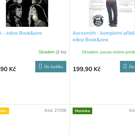
 - edice Book&zine
Aerosmith - kompletní příbě
edice Book&zine
Skladem
(1 ks)
Skladem, pouze online prod
Do košíku
Do
,90 Kč
199,90 Kč
Kód:
27356
Kó
odej
Novinka