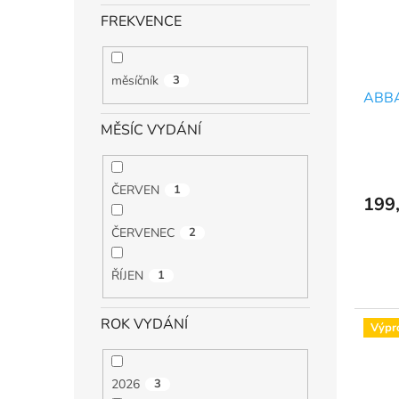
p
d
r
u
FREKVENCE
o
k
d
t
u
ů
měsíčník
3
ABBA
k
t
MĚSÍC VYDÁNÍ
ů
ČERVEN
1
199
ČERVENEC
2
ŘÍJEN
1
ROK VYDÁNÍ
Výpr
2026
3