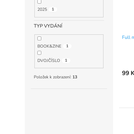
2025
1
TYP VYDÁNÍ
Full
BOOK&ZINE
1
DVOJČÍSLO
1
99 
Položek k zobrazení:
13