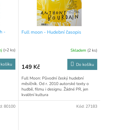
h -
Full moon - Hudební časopis
ej
(>2 ks)
Skladem
(2 ks)
 košíku
Do košíku
149 Kč
Full Moon: Původní český hudební
měsíčník. Od r. 2010 autorské texty o
hudbě, filmu i designu. Žádné PR, jen
kvalitní kultura
d:
80100
Kód:
27183