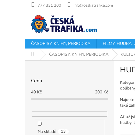
Přejít
777 331 200
info@ceskatrafika.com
na
obsah
ČASOPISY, KNIHY, PERIODIKA
FILMY, HUDBA,
Domů
ČASOPISY, KNIHY, PERIODIKA
KULTU
P
HU
o
s
Cena
t
Kategor
oblíbený
r
49
Kč
200
Kč
a
Najdete 
n
také zah
n
í
Ať už j
p
hudby, 
a
Na skladě
13