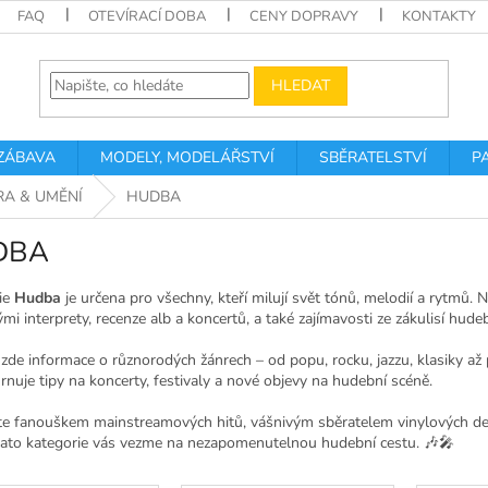
FAQ
OTEVÍRACÍ DOBA
CENY DOPRAVY
KONTAKTY
HLEDAT
 ZÁBAVA
MODELY, MODELÁŘSTVÍ
SBĚRATELSTVÍ
P
RA & UMĚNÍ
HUDBA
DBA
ie
Hudba
je určena pro všechny, kteří milují svět tónů, melodií a rytmů. 
mi interprety, recenze alb a koncertů, a také zajímavosti ze zákulisí hud
zde informace o různorodých žánrech – od popu, rocku, jazzu, klasiky až 
rnuje tipy na koncerty, festivaly a nové objevy na hudební scéně.
ste fanouškem mainstreamových hitů, vášnivým sběratelem vinylových des
tato kategorie vás vezme na nezapomenutelnou hudební cestu. 🎶🎤