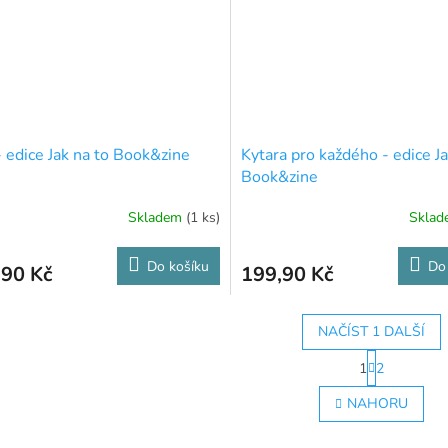
- edice Jak na to Book&zine
Kytara pro každého - edice Ja
Book&zine
Skladem
(1 ks)
Skla
Do košíku
Do
,90 Kč
199,90 Kč
NAČÍST 1 DALŠÍ
S
1
2
t
O
r
v
NAHORU
á
l
n
á
k