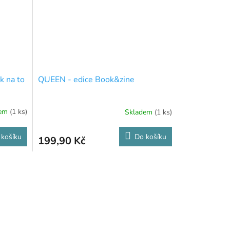
k na to
QUEEN - edice Book&zine
dem
(1 ks)
Skladem
(1 ks)
 košíku
Do košíku
199,90 Kč