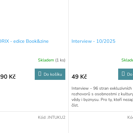
RIX - edice Book&zine
Interview - 10/2025
Skladem
(1 ks)
Skla
Do košíku
Do
,90 Kč
49 Kč
Interview – 96 stran exkluzivních
rozhovorů s osobnostmi z kultury
vědy i byznysu. Pro ty, kteří nez
číst.
Kód:
JNTUKU2
Kó