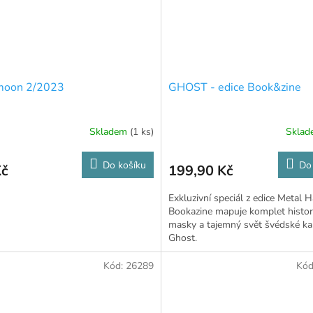
 moon 2/2023
GHOST - edice Book&zine
Skladem
(1 ks)
Skla
Do košíku
Do
Kč
199,90 Kč
Exkluzivní speciál z edice Metal
Bookazine mapuje komplet historii
masky a tajemný svět švédské ka
Ghost.
Kód:
26289
Kód