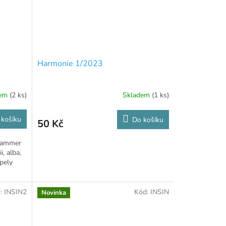
Harmonie 1/2023
dem
(2 ks)
Skladem
(1 ks)
 košíku
Do košíku
50 Kč
 Hammer
, alba,
pely
:
INSIN2
Kód:
INSIN
Novinka