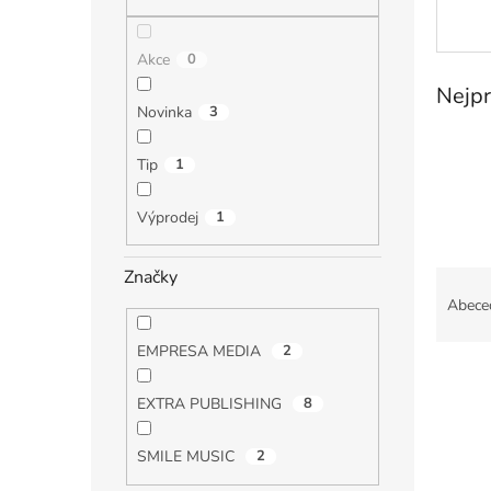
n
e
l
Akce
0
Nejpr
Novinka
3
Tip
1
Výprodej
1
Ř
Značky
a
Abece
z
e
EMPRESA MEDIA
2
V
n
ý
í
EXTRA PUBLISHING
8
p
p
i
r
SMILE MUSIC
2
s
o