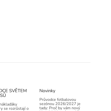
DCE SVĚTEM
Novinky
ISŮ
Průvodce fotbalovou
sezónou 2026/2027 je
 náklaďáky
tady: Proč by vám nový
y se rozrůstají o