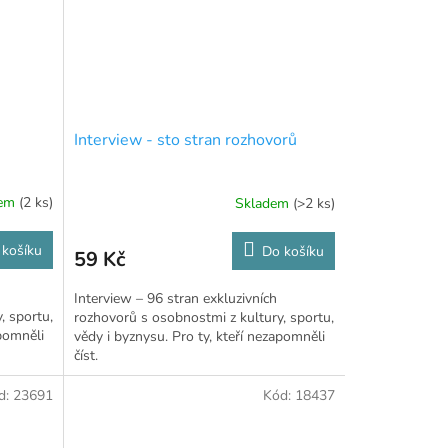
Interview - sto stran rozhovorů
dem
(2 ks)
Skladem
(>2 ks)
 košíku
Do košíku
59 Kč
Interview – 96 stran exkluzivních
, sportu,
rozhovorů s osobnostmi z kultury, sportu,
apomněli
vědy i byznysu. Pro ty, kteří nezapomněli
číst.
d:
23691
Kód:
18437