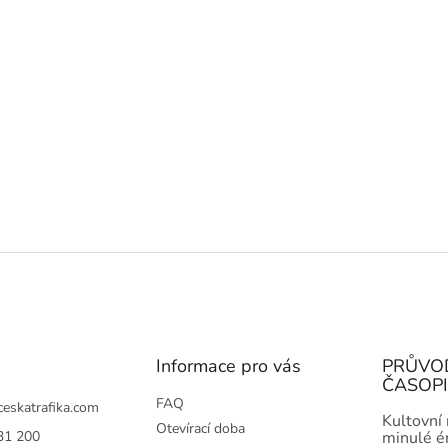
Informace pro vás
PRŮVO
ČASOP
FAQ
ceskatrafika.com
Kultovní
Otevírací doba
31 200
minulé ér