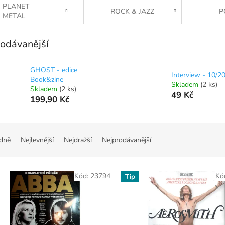
PLANET
ROCK & JAZZ
P
METAL
odávanější
GHOST - edice
Interview - 10/2
Book&zine
Skladem
(2 ks)
Skladem
(2 ks)
49 Kč
199,90 Kč
dně
Nejlevnější
Nejdražší
Nejprodávanější
Kód:
23794
Kó
Tip