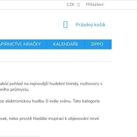
OBCHODNÍ PODMÍNKY
PODMÍNKY OCHRANY OSOBNÍCH ÚDA
CZK
Přihlášení
NÁKUPNÍ
Prázdný košík
KOŠÍK
APÍRNICTVÍ, HRAČKY
KALENDÁŘE
ZIPPO
Obchodní 
Nabízí pohled na nejnovější hudební trendy, rozhovory s
ebního průmyslu.
po elektronickou hudbu či indie scénu. Tato kategorie
ek, nebo prostě hledáte inspiraci k objevování nové