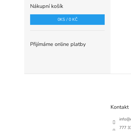
Nákupní košík
0
KS /
0 KČ
Přijímáme online platby
Z
á
p
a
t
Kontakt
í
info
@
777 3