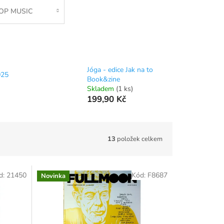
OP MUSIC
Jóga - edice Jak na to
025
Book&zine
Skladem
(1 ks)
199,90 Kč
13
položek celkem
d:
21450
Kód:
F8687
Novinka