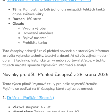
Téma:
Kompletní příběh jednoho z nejlepších lehkých tanků
druhé světové války
Rozsah:
160 stran
Obsah:
Vývoj a výroba
Odvozené obrněnce
Bojové nasazení
Prohlídka tanku
Tyto časopisy nabízejí široký přehled novinek a historických informací
ze světa vojenské techniky, letectví a zbraní. Ať už vás zajímá moderní
obranná technika, historické tanky nebo sportovní střelba, v těchto
titulech najdete spoustu zajímavých informací a analýz.
Novinky pro děti: Přehled časopisů z 28. srpna 2025
Tento týden přináší zajímavé tituly pro naše nejmenší čtenáře.
Pojďme se podívat na tři časopisy, které stojí za pozornost:
1.
Dráček - Počítání (Speciál)
Věková skupina:
3-7 let
Hlavní téma:
Zvládnu to hravě od 1 do 10!