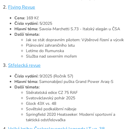
2.
Flying Revue
Cena:
169 Kč
Číslo vydání:
5/2025
Hlavní téma:
Savoia-Marchetti S.73 - Italský elegán u ČSA
Další témata:
Jak se stát dopravním pilotem: Výběrové řízení a výcvik
Plánování zahraničního letu
Letíme do Rumunska
Služba nad severním mořem
3.
Střelecká revue
Číslo vydání:
9/2025 (Ročník 57)
Hlavní téma:
Samonabíjecí puška Grand Power Araq-S
Další témata:
Sběratelská edice CZ 75 RAF
Svatováclavský pohár 2025
Glock 43X vs. 48
Sovětské podkalibrní náboje
Springfield 2020 Heatseeker: Moderní sportovní a
taktická odstřelovačka
4.
Velká kniha: Československá legenda LT vz. 38