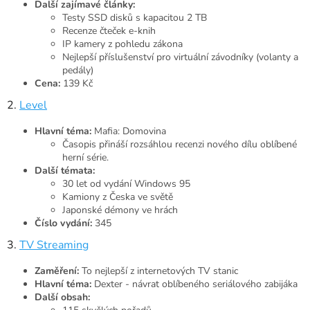
Další zajímavé články:
Testy SSD disků s kapacitou 2 TB
Recenze čteček e-knih
IP kamery z pohledu zákona
Nejlepší příslušenství pro virtuální závodníky (volanty a
pedály)
Cena:
139 Kč
2.
Level
Hlavní téma:
Mafia: Domovina
Časopis přináší rozsáhlou recenzi nového dílu oblíbené
herní série.
Další témata:
30 let od vydání Windows 95
Kamiony z Česka ve světě
Japonské démony ve hrách
Číslo vydání:
345
3.
TV Streaming
Zaměření:
To nejlepší z internetových TV stanic
Hlavní téma:
Dexter - návrat oblíbeného seriálového zabijáka
Další obsah: