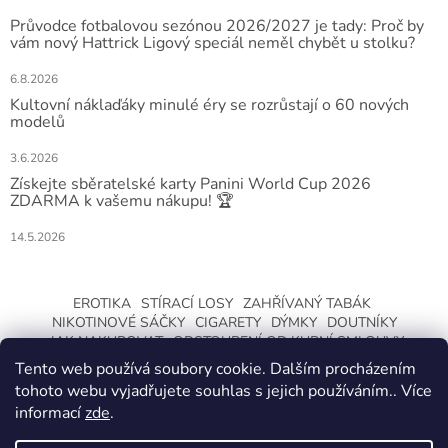
Průvodce fotbalovou sezónou 2026/2027 je tady: Proč by
vám nový Hattrick Ligový speciál neměl chybět u stolku?
6.8.2026
Kultovní náklaďáky minulé éry se rozrůstají o 60 nových
modelů
3.6.2026
Získejte sběratelské karty Panini World Cup 2026
ZDARMA k vašemu nákupu! 🏆
14.5.2026
EROTIKA
STÍRACÍ LOSY
ZAHŘÍVANÝ TABÁK
NIKOTINOVÉ SÁČKY
CIGARETY
DÝMKY
DOUTNÍKY
JAK NAKUPOVAT
ODSTOUPENÍ OD KUPNÍ SMLOUVY
Tento web používá soubory cookie. Dalším procházením
tohoto webu vyjadřujete souhlas s jejich používáním.. Více
informací
zde
.