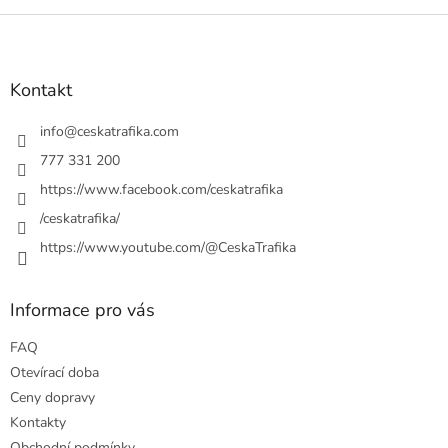
Z
á
p
a
Kontakt
t
í
info
@
ceskatrafika.com
777 331 200
https://www.facebook.com/ceskatrafika
/ceskatrafika/
https://www.youtube.com/@CeskaTrafika
Informace pro vás
FAQ
Otevírací doba
Ceny dopravy
Kontakty
Obchodní podmínky