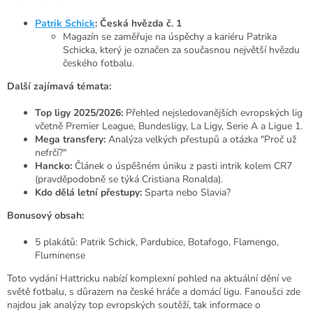
Patrik Schick
: Česká hvězda č. 1
Magazín se zaměřuje na úspěchy a kariéru Patrika
Schicka, který je označen za současnou největší hvězdu
českého fotbalu.
Další zajímavá témata:
Top ligy 2025/2026:
Přehled nejsledovanějších evropských lig
včetně Premier League, Bundesligy, La Ligy, Serie A a Ligue 1.
Mega transfery:
Analýza velkých přestupů a otázka "Proč už
nefrčí?"
Hancko:
Článek o úspěšném úniku z pasti intrik kolem CR7
(pravděpodobně se týká Cristiana Ronalda).
Kdo dělá letní přestupy:
Sparta nebo Slavia?
Bonusový obsah:
5 plakátů: Patrik Schick, Pardubice, Botafogo, Flamengo,
Fluminense
Toto vydání Hattricku nabízí komplexní pohled na aktuální dění ve
světě fotbalu, s důrazem na české hráče a domácí ligu. Fanoušci zde
najdou jak analýzy top evropských soutěží, tak informace o