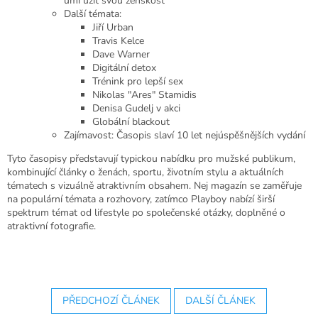
umí užít svou ženskost"
Další témata:
Jiří Urban
Travis Kelce
Dave Warner
Digitální detox
Trénink pro lepší sex
Nikolas "Ares" Stamidis
Denisa Gudelj v akci
Globální blackout
Zajímavost: Časopis slaví 10 let nejúspěšnějších vydání
Tyto časopisy představují typickou nabídku pro mužské publikum,
kombinující články o ženách, sportu, životním stylu a aktuálních
tématech s vizuálně atraktivním obsahem. Nej magazín se zaměřuje
na populární témata a rozhovory, zatímco Playboy nabízí širší
spektrum témat od lifestyle po společenské otázky, doplněné o
atraktivní fotografie.
PŘEDCHOZÍ ČLÁNEK
DALŠÍ ČLÁNEK