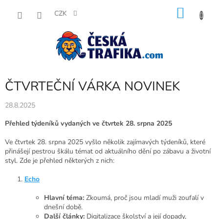
Přejít
NÁKU
na
CZK
obsah
KOŠÍK
ČTVRTEČNÍ VÁRKA NOVINEK
28.8.2025
Přehled týdeníků vydaných ve čtvrtek 28. srpna 2025
Ve čtvrtek 28. srpna 2025 vyšlo několik zajímavých týdeníků, které
přinášejí pestrou škálu témat od aktuálního dění po zábavu a životní
styl. Zde je přehled některých z nich:
Echo
Hlavní téma:
Zkoumá, proč jsou mladí muži zoufalí v
dnešní době.
Další články:
Digitalizace školství a její dopady,