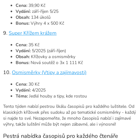
Cena:
39,90 Kč
Vydání:
září-říjen 5/25
Obsah:
134 úkolů
Bonus:
Výhry 4 x 500 Kč
9.
Super Křížem krážem
Cena:
35 Kč
Vydání:
5/2025 (září-říjen)
Obsah:
Křížovky a osmisměrky
Bonus:
Nová soutěž o 3x 1 111 Kč
10.
Osmisměrky (Vtipy a zajímavosti)
Cena:
30 Kč
Vydání:
4/2025
Téma:
Jedlé houby a tipy, kde rostou
Tento týden nabízí pestrou škálu časopisů pro každého luštitele. Od
klasických křížovek přes sudoku až po tematické osmisměrky - každý
si najde to své. Nezapomeňte, že mnoho časopisů nabízí i zajímavé
výhry, takže luštění může být nejen zábavné, ale i výnosné!
Pestrá nabídka časopisů pro každého čtenáře