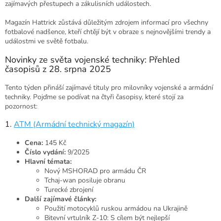
zajímavých přestupech a zákulisních událostech.
Magazín Hattrick zůstává důležitým zdrojem informací pro všechny
fotbalové nadšence, kteří chtějí být v obraze s nejnovějšími trendy a
událostmi ve světě fotbalu.
Novinky ze světa vojenské techniky: Přehled
časopisů z 28. srpna 2025
Tento týden přináší zajímavé tituly pro milovníky vojenské a armádní
techniky. Pojďme se podívat na čtyři časopisy, které stojí za
pozornost:
1.
ATM (Armádní technický magazín)
Cena:
145 Kč
Číslo vydání:
9/2025
Hlavní témata:
Nový MSHORAD pro armádu ČR
Tchaj-wan posiluje obranu
Turecké zbrojení
Další zajímavé články:
Použití motocyklů ruskou armádou na Ukrajině
Bitevní vrtulník Z-10: S cílem být nejlepší