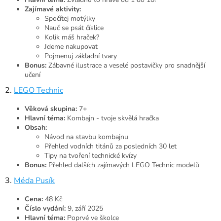
Zajímavé aktivity:
Spočítej motýlky
Nauč se psát číslice
Kolik máš hraček?
Jdeme nakupovat
Pojmenuj základní tvary
Bonus:
Zábavné ilustrace a veselé postavičky pro snadnější
učení
2.
LEGO Technic
Věková skupina:
7+
Hlavní téma:
Kombajn - tvoje skvělá hračka
Obsah:
Návod na stavbu kombajnu
Přehled vodních titánů za posledních 30 let
Tipy na tvoření technické kvízy
Bonus:
Přehled dalších zajímavých LEGO Technic modelů
3.
Méďa Pusík
Cena:
48 Kč
Číslo vydání:
9, září 2025
Hlavní téma:
Poprvé ve školce