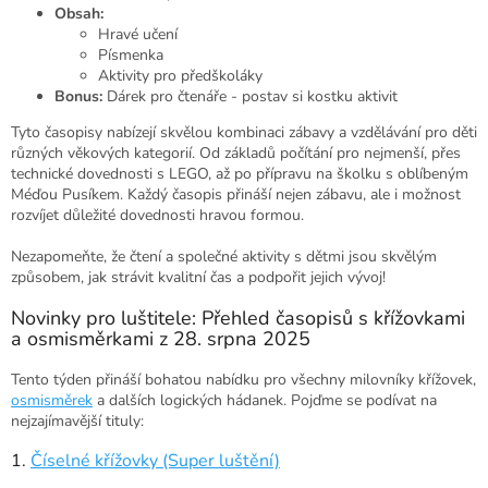
Obsah:
Hravé učení
Písmenka
Aktivity pro předškoláky
Bonus:
Dárek pro čtenáře - postav si kostku aktivit
Tyto časopisy nabízejí skvělou kombinaci zábavy a vzdělávání pro děti
různých věkových kategorií. Od základů počítání pro nejmenší, přes
technické dovednosti s LEGO, až po přípravu na školku s oblíbeným
Méďou Pusíkem. Každý časopis přináší nejen zábavu, ale i možnost
rozvíjet důležité dovednosti hravou formou.
Nezapomeňte, že čtení a společné aktivity s dětmi jsou skvělým
způsobem, jak strávit kvalitní čas a podpořit jejich vývoj!
Novinky pro luštitele: Přehled časopisů s křížovkami
a osmisměrkami z 28. srpna 2025
Tento týden přináší bohatou nabídku pro všechny milovníky křížovek,
osmisměrek
a dalších logických hádanek. Pojďme se podívat na
nejzajímavější tituly:
1.
Číselné křížovky (Super luštění)