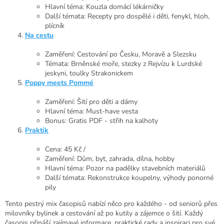
Hlavní téma: Kouzla domácí lékárničky
Další témata: Recepty pro dospělé i děti, fenykl, hloh,
plícník
Na cestu
Zaměření: Cestování po Česku, Moravě a Slezsku
Témata: Brněnské moře, stezky z Rejvízu k Lurdské
jeskyni, toulky Strakonickem
Poppy meets Pommé
Zaměření: Šití pro děti a dámy
Hlavní téma: Must-have vesta
Bonus: Gratis PDF - střih na kalhoty
Praktik
Cena: 45 Kč /
Zaměření: Dům, byt, zahrada, dílna, hobby
Hlavní téma: Pozor na padělky stavebních materiálů
Další témata: Rekonstrukce koupelny, výhody ponorné
pily
Tento pestrý mix časopisů nabízí něco pro každého - od seniorů přes
milovníky bylinek a cestování až po kutily a zájemce o šití. Každý
časopis přináší zajímavé informace, praktické rady a inspiraci pro své