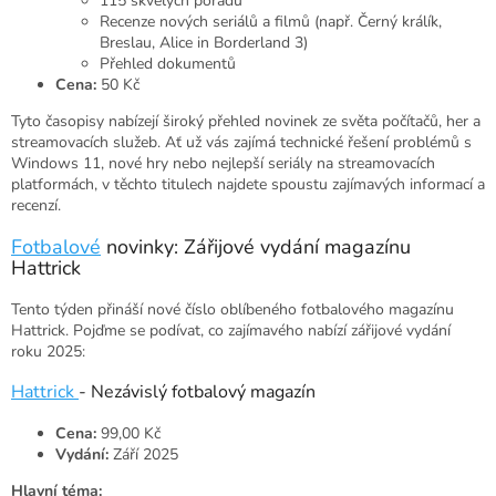
115 skvělých pořadů
Recenze nových seriálů a filmů (např. Černý králík,
Breslau, Alice in Borderland 3)
Přehled dokumentů
Cena:
50 Kč
Tyto časopisy nabízejí široký přehled novinek ze světa počítačů, her a
streamovacích služeb. Ať už vás zajímá technické řešení problémů s
Windows 11, nové hry nebo nejlepší seriály na streamovacích
platformách, v těchto titulech najdete spoustu zajímavých informací a
recenzí.
Fotbalové
novinky: Zářijové vydání magazínu
Hattrick
Tento týden přináší nové číslo oblíbeného fotbalového magazínu
Hattrick. Pojďme se podívat, co zajímavého nabízí zářijové vydání
roku 2025:
Hattrick
- Nezávislý fotbalový magazín
Cena:
99,00 Kč
Vydání:
Září 2025
Hlavní téma: