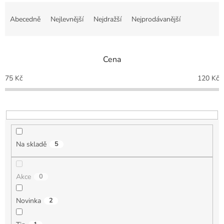
Ř
a
Abecedně
Nejlevnější
Nejdražší
Nejprodávanější
z
e
n
Cena
í
p
75
Kč
120
Kč
r
o
d
u
k
t
Na skladě
5
ů
Akce
0
Novinka
2