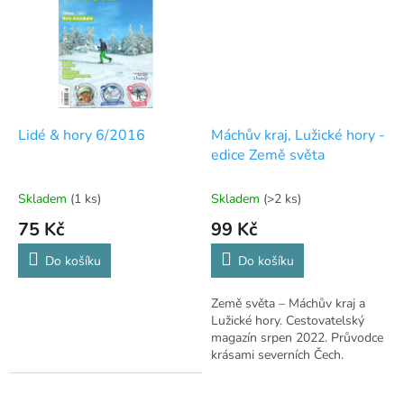
Lidé & hory 6/2016
Máchův kraj, Lužické hory -
edice Země světa
Skladem
(1 ks)
Skladem
(>2 ks)
75 Kč
99 Kč
Do košíku
Do košíku
Země světa – Máchův kraj a
Lužické hory. Cestovatelský
magazín srpen 2022. Průvodce
krásami severních Čech.