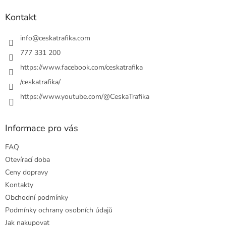
d
p
a
a
Kontakt
c
t
í
í
info
@
ceskatrafika.com
p
r
777 331 200
v
https://www.facebook.com/ceskatrafika
k
y
/ceskatrafika/
v
ý
https://www.youtube.com/@CeskaTrafika
p
i
s
Informace pro vás
u
FAQ
Otevírací doba
Ceny dopravy
Kontakty
Obchodní podmínky
Podmínky ochrany osobních údajů
Jak nakupovat