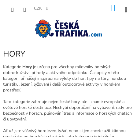
Přejít
NÁKU
na
CZK
obsah
KOŠÍK
HORY
Kategorie
Hory
je určena pro všechny milovníky horských
dobrodružství, přírody a aktivního odpočinku. Časopisy v této
kategorii přinášejí inspiraci na výlety do hor, tipy na túry, horskou
turistiku, lezení, lyžování i další outdoorové aktivity v horském
prostředí.
Tato kategorie zahrnuje nejen české hory, ale i známé evropské a
světové horské destinace. Nechybí doporučení na vybavení, rady pro
bezpečnost v horách, plánování tras a informace o horských chatách
či ubytování.
Ať už jste vášnivý horolezec, lyžař, nebo si jen chcete užít klidnou
procházku po horských stezkách, tato kategorie je ideálním