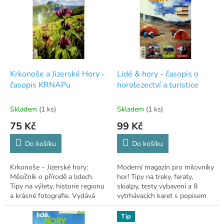
p
i
s
p
r
o
d
Krkonoše a Jizerské Hory -
Lidé & hory - časopis o
u
časopis KRNAPu
horolezectví a turistice
k
t
Skladem
(1 ks)
Skladem
(1 ks)
ů
75 Kč
99 Kč
Do košíku
Do košíku
Krkonoše – Jizerské hory:
Moderní magazín pro milovníky
Měsíčník o přírodě a lidech.
hor! Tipy na treky, feraty,
Tipy na výlety, historie regionu
skialpy, testy vybavení a 8
a krásné fotografie. Vydává
vytrhávacích karet s popisem
KRNAP.
tras
Tip