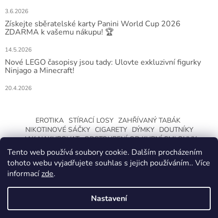
3.6.2026
Získejte sběratelské karty Panini World Cup 2026
ZDARMA k vašemu nákupu! 🏆
14.5.2026
Nové LEGO časopisy jsou tady: Ulovte exkluzivní figurky
Ninjago a Minecraft!
20.4.2026
EROTIKA
STÍRACÍ LOSY
ZAHŘÍVANÝ TABÁK
NIKOTINOVÉ SÁČKY
CIGARETY
DÝMKY
DOUTNÍKY
JAK NAKUPOVAT
ODSTOUPENÍ OD KUPNÍ SMLOUVY
Tento web používá soubory cookie. Dalším procházením
tohoto webu vyjadřujete souhlas s jejich používáním.. Více
informací
zde
.
Nastavení
Vytvořil Shoptet
ZMĚNA OTEVÍRACÍ DOBY O LETNÍCH