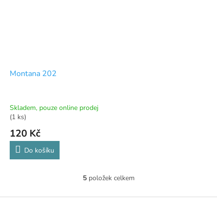
Montana 202
Skladem, pouze online prodej
(1 ks)
120 Kč
Do košíku
5
položek celkem
O
v
l
Z
á
á