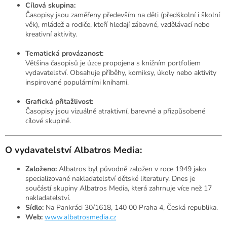
Cílová skupina:
Časopisy jsou zaměřeny především na děti (předškolní i školní
věk), mládež a rodiče, kteří hledají zábavné, vzdělávací nebo
kreativní aktivity.
Tematická provázanost:
Většina časopisů je úzce propojena s knižním portfoliem
vydavatelství. Obsahuje příběhy, komiksy, úkoly nebo aktivity
inspirované populárními knihami.
Grafická přitažlivost:
Časopisy jsou vizuálně atraktivní, barevné a přizpůsobené
cílové skupině.
O vydavatelství Albatros Media:
Založeno:
Albatros byl původně založen v roce 1949 jako
specializované nakladatelství dětské literatury. Dnes je
součástí skupiny Albatros Media, která zahrnuje více než 17
nakladatelství.
Sídlo:
Na Pankráci 30/1618, 140 00 Praha 4, Česká republika.
Web:
www.albatrosmedia.cz