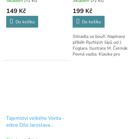
Skladem
(>2 ks)
Skladem
(>2 ks)
149 Kč
199 Kč
Do košíku
Do košíku
Stínadla se bouří. Napínavý
příběh Rychlých šípů od J.
Foglara. Ilustrace M. Čermák.
Pevná vazba. Klasika pro
všechny generace.
Tajemství velkého Vonta -
edice Dílo Jaroslava
Foglara