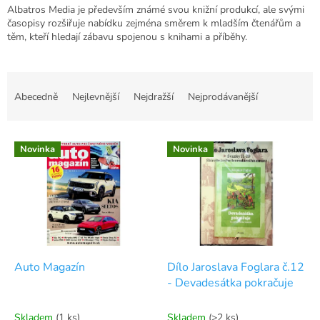
Albatros Media je především známé svou knižní produkcí, ale svými
časopisy rozšiřuje nabídku zejména směrem k mladším čtenářům a
těm, kteří hledají zábavu spojenou s knihami a příběhy.
Ř
a
Abecedně
Nejlevnější
Nejdražší
Nejprodávanější
z
e
V
n
Novinka
Novinka
ý
í
p
p
i
r
s
o
p
d
r
u
o
k
d
t
Auto Magazín
Dílo Jaroslava Foglara č.12
u
ů
- Devadesátka pokračuje
k
t
Skladem
(1 ks)
Skladem
(>2 ks)