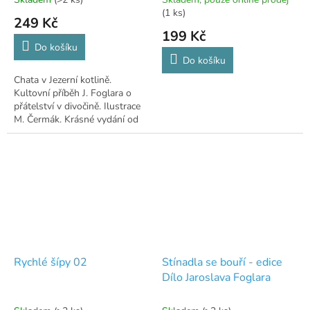
(1 ks)
249 Kč
199 Kč
Do košíku
Do košíku
Chata v Jezerní kotlině.
Kultovní příběh J. Foglara o
přátelství v divočině. Ilustrace
M. Čermák. Krásné vydání od
Albatrosu.
Rychlé šípy 02
Stínadla se bouří - edice
Dílo Jaroslava Foglara