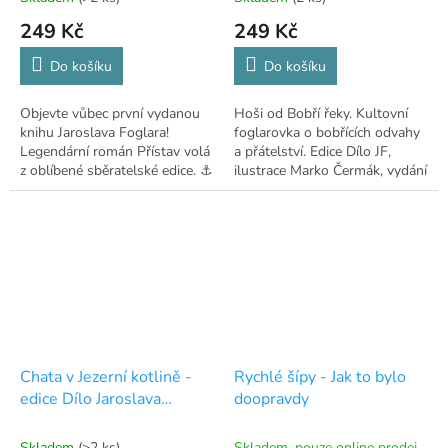
249 Kč
249 Kč
Do košíku
Do košíku
Objevte vůbec první vydanou
Hoši od Bobří řeky. Kultovní
knihu Jaroslava Foglara!
foglarovka o bobřících odvahy
Legendární román Přístav volá
a přátelství. Edice Dílo JF,
z oblíbené sběratelské edice. ⚓
ilustrace Marko Čermák, vydání
Albatros
Chata v Jezerní kotlině -
Rychlé šípy - Jak to bylo
edice Dílo Jaroslava
doopravdy
Foglara
Skladem
(>2 ks)
Skladem, pouze online prodej