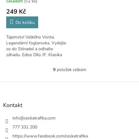
Skladem
(>2 ks)
249 Kč
Do košíku
Tajemství Velkého Vonta.
Legendární foglarovka. Vydejte
se do Stínadel a odhalte
záhadu. Edice Dílo JF. Klasika
pro mládež
9
položek celkem
O
v
l
Z
á
á
d
p
a
a
Kontakt
c
t
í
í
info
@
ceskatrafika.com
p
r
777 331 200
v
https://www.facebook.com/ceskatrafika
k