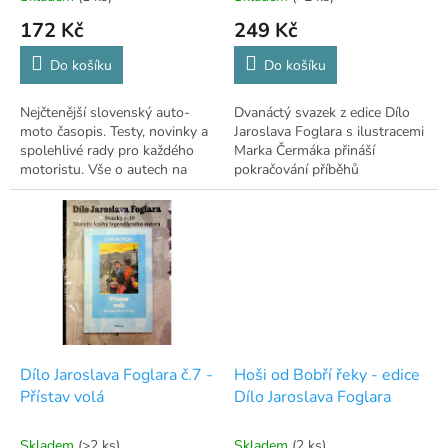
ů
172 Kč
249 Kč
Do košíku
Do košíku
Nejčtenější slovenský auto-
Dvanáctý svazek z edice Dílo
moto časopis. Testy, novinky a
Jaroslava Foglara s ilustracemi
spolehlivé rady pro každého
Marka Čermáka přináší
motoristu. Vše o autech na
pokračování příběhů
jednom místě.
skautského oddílu
Devadesátka.
Dílo Jaroslava Foglara č.7 -
Hoši od Bobří řeky - edice
Přístav volá
Dílo Jaroslava Foglara
Skladem
(>2 ks)
Skladem
(2 ks)