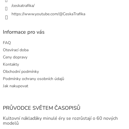
y
/ceskatrafika/
v
ý
https://www.youtube.com/@CeskaTrafika
p
i
s
Informace pro vás
u
FAQ
Otevírací doba
Ceny dopravy
Kontakty
Obchodní podmínky
Podmínky ochrany osobních údajů
Jak nakupovat
PRŮVODCE SVĚTEM ČASOPISŮ
Kultovní náklaďáky minulé éry se rozrůstají o 60 nových
modelů