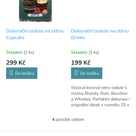
Dekorační cedule na stěnu
Dekorační cedule na stěnu
Cupcake
Drinks
Skladem
(1 ks)
Skladem
(1 ks)
299 Kč
199 Kč
Do košíku
Do košíku
Stylová kovová retro cedule s
motivy Brandy, Rum, Bourbon
a Whiskey. Perfektní dekorace i
originální dárek s rozměry 25 x
25 cm.
4
položek celkem
O
v
l
Z