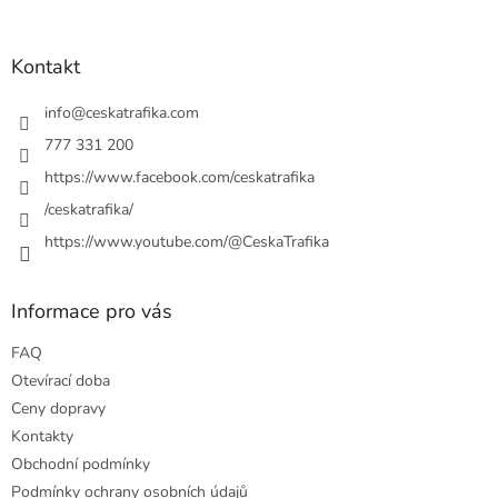
á
á
d
p
a
a
Kontakt
c
t
í
í
info
@
ceskatrafika.com
p
r
777 331 200
v
https://www.facebook.com/ceskatrafika
k
y
/ceskatrafika/
v
ý
https://www.youtube.com/@CeskaTrafika
p
i
s
Informace pro vás
u
FAQ
Otevírací doba
Ceny dopravy
Kontakty
Obchodní podmínky
Podmínky ochrany osobních údajů