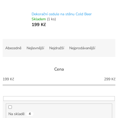
Dekorační cedule na stěnu Cold Beer
Skladem
(1 ks)
199 Kč
Ř
a
Abecedně
Nejlevnější
Nejdražší
Nejprodávanější
z
e
n
Cena
í
p
199
Kč
299
Kč
r
o
d
u
k
t
Na skladě
4
ů