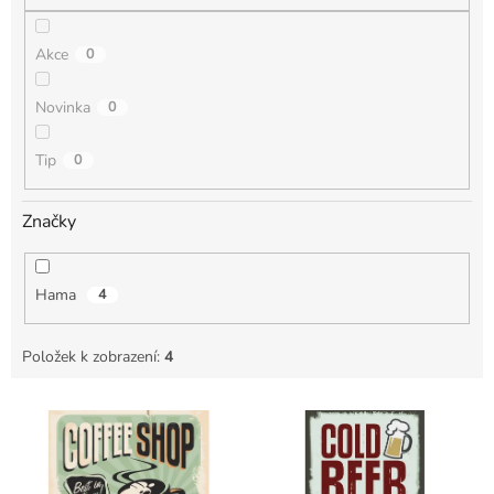
Akce
0
Novinka
0
Tip
0
Značky
Hama
4
Položek k zobrazení:
4
V
ý
p
i