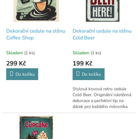
s
p
r
o
d
Dekorační cedule na stěnu
Dekorační cedule na stěnu
u
Coffee Shop
Cold Beer
k
t
Skladem
(1 ks)
Skladem
(1 ks)
ů
299 Kč
199 Kč
Do košíku
Do košíku
Stylová kovová retro cedule
Cold Beer. Originální nástěnná
dekorace a perfektní tip na
dárek pro každého milovníka
piva. Snadné zavěšení, rozměry
26 x 35 cm.