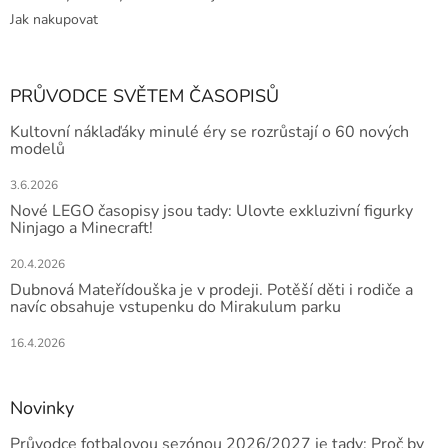
Jak nakupovat
PRŮVODCE SVĚTEM ČASOPISŮ
Kultovní náklaďáky minulé éry se rozrůstají o 60 nových
modelů
3.6.2026
Nové LEGO časopisy jsou tady: Ulovte exkluzivní figurky
Ninjago a Minecraft!
20.4.2026
Dubnová Mateřídouška je v prodeji. Potěší děti i rodiče a
navíc obsahuje vstupenku do Mirakulum parku
16.4.2026
Novinky
Průvodce fotbalovou sezónou 2026/2027 je tady: Proč by