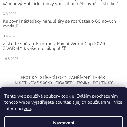
vám nový Hattrick Ligový speciál neměl chybět u stolku?
6.8.2026
Kultovní náklaďáky minulé éry se rozrůstají o 60 nových
modelů
3.6.2026
Získejte sběratelské karty Panini World Cup 2026
ZDARMA k vašemu nákupu! 🏆
14.5.2026
EROTIKA
STÍRACÍ LOSY
ZAHŘÍVANÝ TABÁK
NIKOTINOVÉ SÁČKY
CIGARETY
DÝMKY
DOUTNÍKY
JAK NAKUPOVAT
ODSTOUPENÍ OD KUPNÍ SMLOUVY
Tento web používá soubory cookie. Dalším procházením
tohoto webu vyjadřujete souhlas s jejich používáním.. Více
informací
zde
.
Nastavení
Vytvořil Shoptet