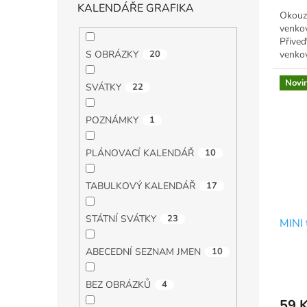
KALENDÁŘE GRAFIKA
Okouzl
venkov
Přiveď
venko
S OBRÁZKY
20
Novi
SVÁTKY
22
POZNÁMKY
1
PLÁNOVACÍ KALENDÁŘ
10
TABULKOVÝ KALENDÁŘ
17
STÁTNÍ SVÁTKY
23
MINI 
ABECEDNÍ SEZNAM JMEN
10
BEZ OBRÁZKŮ
4
59 