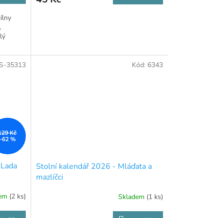
ílny
,
lý
S-35313
Kód:
6343
129 Kč
–62 %
 Lada
Stolní kalendář 2026 - Mláďata a
mazlíčci
dem
(2 ks)
Skladem
(1 ks)