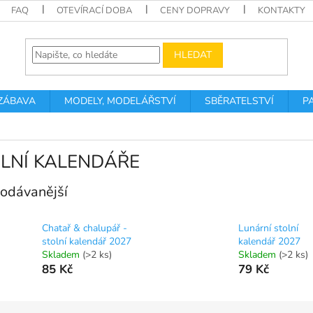
FAQ
OTEVÍRACÍ DOBA
CENY DOPRAVY
KONTAKTY
HLEDAT
 ZÁBAVA
MODELY, MODELÁŘSTVÍ
SBĚRATELSTVÍ
P
LNÍ KALENDÁŘE
odávanější
Chatař & chalupář -
Lunární stolní
stolní kalendář 2027
kalendář 2027
Skladem
(>2 ks)
Skladem
(>2 ks)
85 Kč
79 Kč