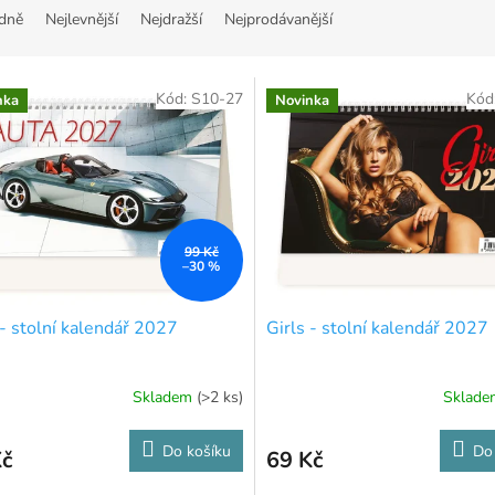
dně
Nejlevnější
Nejdražší
Nejprodávanější
Kód:
S10-27
Kód
nka
Novinka
99 Kč
–30 %
- stolní kalendář 2027
Girls - stolní kalendář 2027
Skladem
(>2 ks)
Sklad
Do košíku
Do
Kč
69 Kč