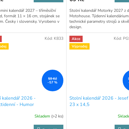
 mini kalendář 2027 – tříměsíční
Stolní kalendář Motorky 2027 z d
d, formát 11 × 16 cm, stojánek se
Motohouse. Týdenní kalendárium
. Česky i slovensky. Vyrobeno v
technické parametry strojů a skvě
design.
Kód:
K833
Kód:
PG
Akce
odej
Výprodej
59 Kč
–57 %
í kalendář 2026 -
Stolní kalendář 2026 - Jesef
ctidenní - Humor
23 x 14,5
Skladem
(>2 ks)
Skla