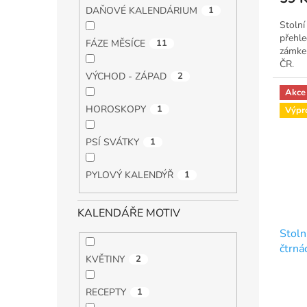
DAŇOVÉ KALENDÁRIUM
1
Stolní
přehle
FÁZE MĚSÍCE
11
zámkem
ČR.
VÝCHOD - ZÁPAD
2
Akce
HOROSKOPY
1
Výpr
PSÍ SVÁTKY
1
PYLOVÝ KALENDÝŘ
1
KALENDÁŘE MOTIV
Stoln
čtrná
KVĚTINY
2
RECEPTY
1