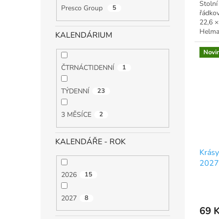
Stolní
Presco Group
5
řádkov
22,6 
Helma
KALENDÁRIUM
Novi
ČTRNÁCTIDENNÍ
1
TÝDENNÍ
23
3 MĚSÍCE
2
KALENDÁŘE - ROK
Krásy
2027
2026
15
2027
8
69 