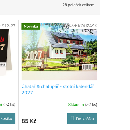
28
položek celkem
:
S12-27
Kód:
KOUZASK
Novinka
Chatař & chalupář - stolní kalendář
2027
em
(>2 ks)
Skladem
(>2 ks)
 košíku
Do košíku
85 Kč