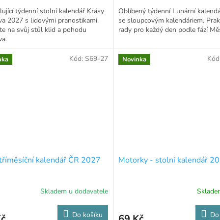
ující týdenní stolní kalendář Krásy
Oblíbený týdenní Lunární kalend
a 2027 s lidovými pranostikami.
se sloupcovým kalendáriem. Prak
te na svůj stůl klid a pohodu
rady pro každý den podle fází Mě
va.
Kód:
S69-27
Kód
nka
Novinka
tříměsíční kalendář ČR 2027
Motorky - stolní kalendář 2
Skladem u dodavatele
Sklad
Do košíku
Do
Kč
69 Kč