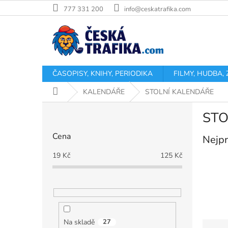
Přejít
777 331 200
info@ceskatrafika.com
na
obsah
ČASOPISY, KNIHY, PERIODIKA
FILMY, HUDBA,
Domů
KALENDÁŘE
STOLNÍ KALENDÁŘE
P
STO
o
s
Cena
Nejpr
t
r
19
Kč
125
Kč
a
n
n
í
p
a
Na skladě
27
Ř