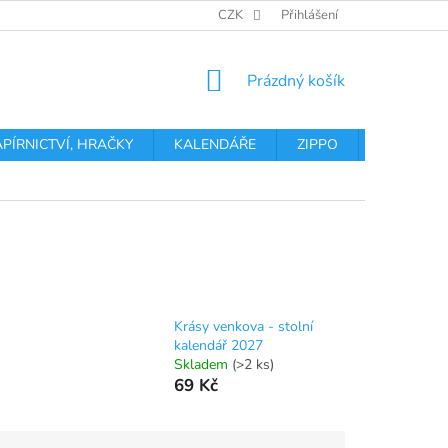
OBCHODNÍ PODMÍNKY
PODMÍNKY OCHRANY OSOBNÍCH ÚDA
CZK
Přihlášení
NÁKUPNÍ
Prázdný košík
KOŠÍK
APÍRNICTVÍ, HRAČKY
KALENDÁŘE
ZIPPO
Obchodní 
Krásy venkova - stolní
kalendář 2027
Skladem
(>2 ks)
69 Kč