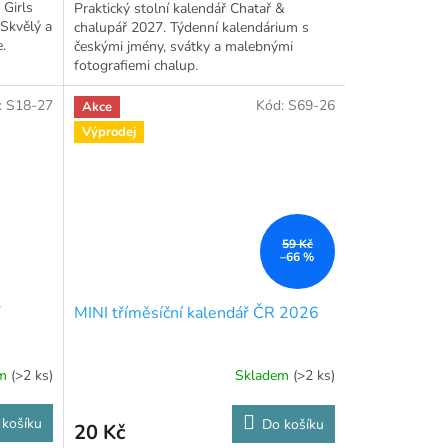
 Girls
Praktický stolní kalendář Chatař &
 Skvělý a
chalupář 2027. Týdenní kalendárium s
že.
českými jmény, svátky a malebnými
fotografiemi chalup.
:
S18-27
Kód:
S69-26
Akce
Výprodej
59 Kč
–66 %
7
MINI tříměsíční kalendář ČR 2026
em
(>2 ks)
Skladem
(>2 ks)
 košíku
Do košíku
20 Kč