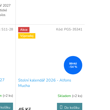
ář 2027
tické
síce.
:
S11-28
Kód:
PGS-35341
Akce
Výprodej
99 Kč
–54 %
027
Stolní kalendář 2026 - Alfons
Mucha
em
(>2 ks)
Skladem
(>2 ks)
 košíku
Do košíku
45 Kč