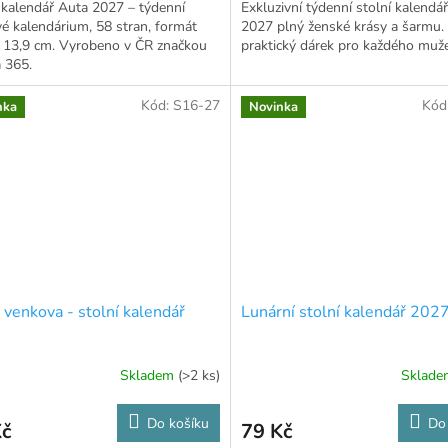
 kalendář Auta 2027 – týdenní
Exkluzivní týdenní stolní kalendář
é kalendárium, 58 stran, formát
2027 plný ženské krásy a šarmu.
× 13,9 cm. Vyrobeno v ČR značkou
praktický dárek pro každého mu
 365.
Kód:
S16-27
Kód
nka
Novinka
 venkova - stolní kalendář
Lunární stolní kalendář 202
Skladem
(>2 ks)
Sklad
Do košíku
Do
Kč
79 Kč