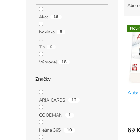
n
a
Abece
e
z
l
Akce
18
e
V
n
Novi
ý
í
Novinka
8
p
p
i
r
Tip
0
s
o
p
d
Výprodej
18
r
u
o
k
Značky
d
t
u
ů
Auta 
k
t
ARIA CARDS
12
ů
GOODMAN
1
69 
Helma 365
10