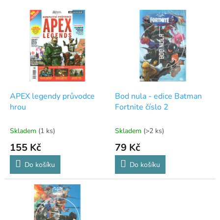
V
ý
p
i
s
p
r
o
d
APEX legendy průvodce
Bod nula - edice Batman
u
hrou
Fortnite číslo 2
k
t
Skladem
(1 ks)
Skladem
(>2 ks)
ů
155 Kč
79 Kč
Do košíku
Do košíku