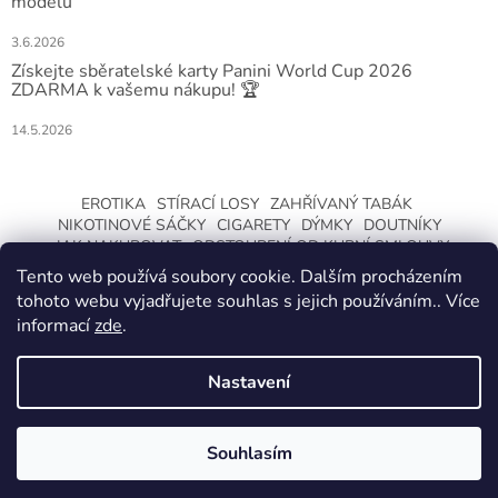
modelů
3.6.2026
Získejte sběratelské karty Panini World Cup 2026
ZDARMA k vašemu nákupu! 🏆
14.5.2026
EROTIKA
STÍRACÍ LOSY
ZAHŘÍVANÝ TABÁK
NIKOTINOVÉ SÁČKY
CIGARETY
DÝMKY
DOUTNÍKY
JAK NAKUPOVAT
ODSTOUPENÍ OD KUPNÍ SMLOUVY
Tento web používá soubory cookie. Dalším procházením
tohoto webu vyjadřujete souhlas s jejich používáním.. Více
informací
zde
.
Nastavení
Vytvořil Shoptet
ZMĚNA OTEVÍRACÍ DOBY O LETNÍCH
PRÁZDNINÁCH. KLIKNETE A DOZVÍTE SE
Souhlasím
Copyright 2026
CeskaTrafika.com
. Všechna práva vyhrazena.
VÍCE.