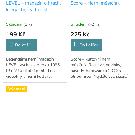
LEVEL – magazín o hrách,
Score - Herní měsíčník
který stojí za to číst
Skladem
(2 ks)
Skladem
(>2 ks)
199 Kč
225 Kč
Do košíku
Do košíku
Legendární herní magazín
Score – kultovní herní
LEVEL vychází od roku 1995.
měsíčník. Recenze, novinky,
Přináší unikátní pohled na
návody, hardware a 2 CD s
videohry a herní kulturu.
plnou hrou. Nejdéle vycházející
Získejte svůj výtisk!
herní časopis v ČR.
Výprodej