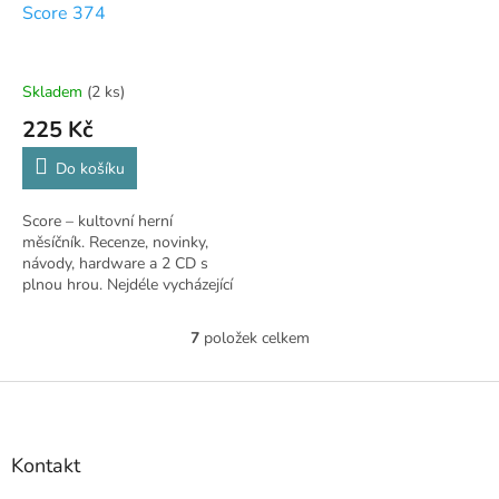
Score 374
Skladem
(2 ks)
225 Kč
Do košíku
Score – kultovní herní
měsíčník. Recenze, novinky,
návody, hardware a 2 CD s
plnou hrou. Nejdéle vycházející
herní časopis v ČR.
7
položek celkem
O
v
l
Z
á
á
d
p
a
a
Kontakt
c
t
í