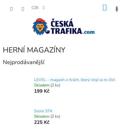
Přejít
NÁKU
na
CZK
obsah
KOŠÍK
HERNÍ MAGAZÍNY
Nejprodávanější
LEVEL – magazín o hrách, který stojí za to číst
Skladem
(2 ks)
199 Kč
Score 374
Skladem
(2 ks)
225 Kč