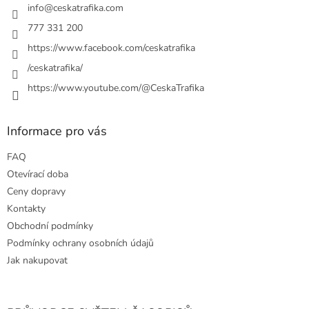
í
info
@
ceskatrafika.com
p
r
777 331 200
v
https://www.facebook.com/ceskatrafika
k
y
/ceskatrafika/
v
ý
https://www.youtube.com/@CeskaTrafika
p
i
s
Informace pro vás
u
FAQ
Otevírací doba
Ceny dopravy
Kontakty
Obchodní podmínky
Podmínky ochrany osobních údajů
Jak nakupovat