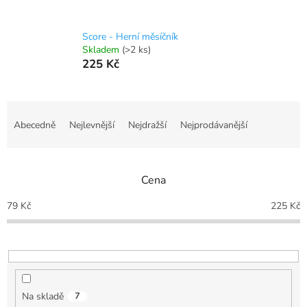
Score - Herní měsíčník
Skladem
(>2 ks)
225 Kč
Ř
a
Abecedně
Nejlevnější
Nejdražší
Nejprodávanější
z
e
n
Cena
í
p
79
Kč
225
Kč
r
o
d
u
k
t
Na skladě
7
ů