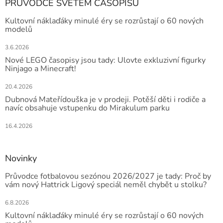
PRŮVODCE SVĚTEM ČASOPISŮ
Kultovní náklaďáky minulé éry se rozrůstají o 60 nových
modelů
3.6.2026
Nové LEGO časopisy jsou tady: Ulovte exkluzivní figurky
Ninjago a Minecraft!
20.4.2026
Dubnová Mateřídouška je v prodeji. Potěší děti i rodiče a
navíc obsahuje vstupenku do Mirakulum parku
16.4.2026
Novinky
Průvodce fotbalovou sezónou 2026/2027 je tady: Proč by
vám nový Hattrick Ligový speciál neměl chybět u stolku?
6.8.2026
Kultovní náklaďáky minulé éry se rozrůstají o 60 nových