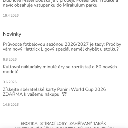
Dubnová Mateřídouška je v prodeji. Potěší děti i rodiče a
navíc obsahuje vstupenku do Mirakulum parku
16.4.2026
Novinky
Průvodce fotbalovou sezónou 2026/2027 je tady: Proč by
vám nový Hattrick Ligový speciál neměl chybět u stolku?
6.8.2026
Kultovní náklaďáky minulé éry se rozrůstají o 60 nových
modelů
3.6.2026
Získejte sběratelské karty Panini World Cup 2026
ZDARMA k vašemu nákupu! 🏆
14.5.2026
EROTIKA
STÍRACÍ LOSY
ZAHŘÍVANÝ TABÁK