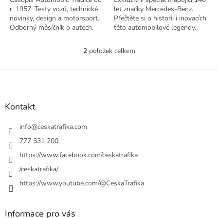
r. 1957. Testy vozů, technické
let značky Mercedes-Benz.
novinky, design a motorsport.
Přečtěte si o historii i inovacích
Odborný měsíčník o autech.
této automobilové legendy.
2
položek celkem
O
v
l
Z
á
á
d
p
a
a
Kontakt
c
t
í
í
info
@
ceskatrafika.com
p
r
777 331 200
v
https://www.facebook.com/ceskatrafika
k
y
/ceskatrafika/
v
ý
https://www.youtube.com/@CeskaTrafika
p
i
s
Informace pro vás