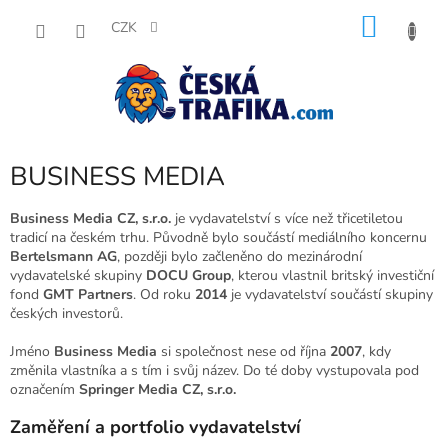
Přejít
NÁKU
na
CZK
obsah
KOŠÍK
BUSINESS MEDIA
Business Media CZ, s.r.o.
je vydavatelství s více než třicetiletou
tradicí na českém trhu. Původně bylo součástí mediálního koncernu
Bertelsmann AG
, později bylo začleněno do mezinárodní
vydavatelské skupiny
DOCU Group
, kterou vlastnil britský investiční
fond
GMT Partners
. Od roku
2014
je vydavatelství součástí skupiny
českých investorů.
Jméno
Business Media
si společnost nese od října
2007
, kdy
změnila vlastníka a s tím i svůj název. Do té doby vystupovala pod
označením
Springer Media CZ, s.r.o.
Zaměření a portfolio vydavatelství