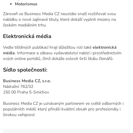
Motorismus
Zároveň se Business Media CZ neustále snaží rozšiřovat svou
nabídku o nové zajímavé tituly, které dokáží vyplnit mezery na
českém mediálním trhu.
Elektronická média
Vedle tištěných publikací hrají důležitou roli také
elektronická
média
. Informace a zábavu vydavatelství nabízí i prostřednictvím
svých online portálů, čímž dokáže oslovit širší škálu čtenářů.
Sídlo společnosti:
Business Media CZ, s.r.o.
Nádražní 762/32
150 00 Praha 5-Smíchov
Business Media CZ je uznávaným partnerem ve světě odborných i
populárních médií, který přináší kvalitní obsah pro profesionály i
širokou veřejnost
Ř