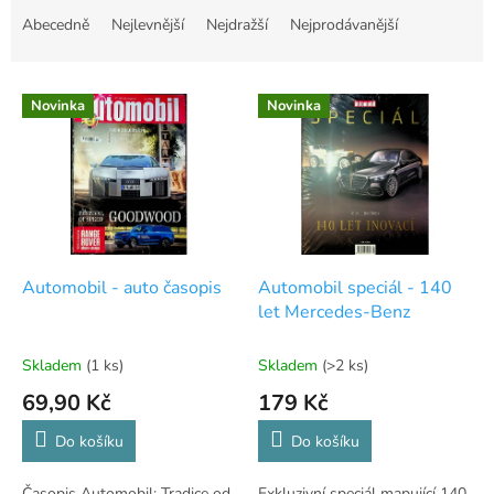
a
Abecedně
Nejlevnější
Nejdražší
Nejprodávanější
z
e
V
n
Novinka
Novinka
ý
í
p
p
i
r
s
o
p
d
r
u
o
k
d
t
Automobil - auto časopis
Automobil speciál - 140
u
ů
let Mercedes-Benz
k
t
Skladem
(1 ks)
Skladem
(>2 ks)
ů
69,90 Kč
179 Kč
Do košíku
Do košíku
Časopis Automobil: Tradice od
Exkluzivní speciál mapující 140