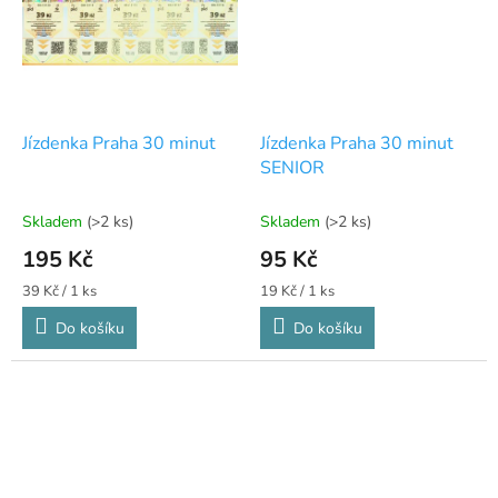
Jízdenka Praha 30 minut
Jízdenka Praha 30 minut
SENIOR
Skladem
(>2 ks)
Skladem
(>2 ks)
195 Kč
95 Kč
Měrná
Měrná
39 Kč / 1 ks
19 Kč / 1 ks
cena:
cena:
Do košíku
Do košíku