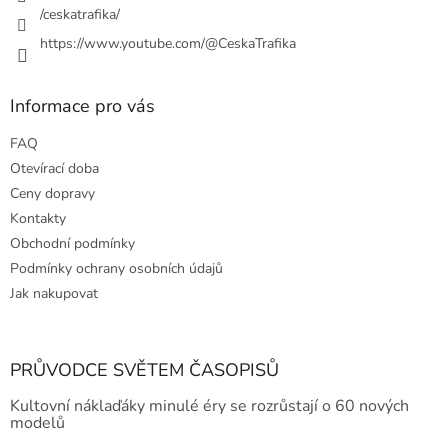
y
/ceskatrafika/
v
ý
https://www.youtube.com/@CeskaTrafika
p
i
s
Informace pro vás
u
FAQ
Otevírací doba
Ceny dopravy
Kontakty
Obchodní podmínky
Podmínky ochrany osobních údajů
Jak nakupovat
PRŮVODCE SVĚTEM ČASOPISŮ
Kultovní náklaďáky minulé éry se rozrůstají o 60 nových
modelů