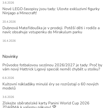
3.6.2026
Nové LEGO časopisy jsou tady: Ulovte exkluzivní figurky
Ninjago a Minecraft!
20.4.2026
Dubnová Mateřídouška je v prodeji. Potěší děti i rodiče a
navíc obsahuje vstupenku do Mirakulum parku
16.4.2026
Novinky
Průvodce fotbalovou sezónou 2026/2027 je tady: Proč by
vám nový Hattrick Ligový speciál neměl chybět u stolku?
6.8.2026
Kultovní náklaďáky minulé éry se rozrůstají o 60 nových
modelů
3.6.2026
Získejte sběratelské karty Panini World Cup 2026
ZDARMA k vašemu nákupu! 🏆