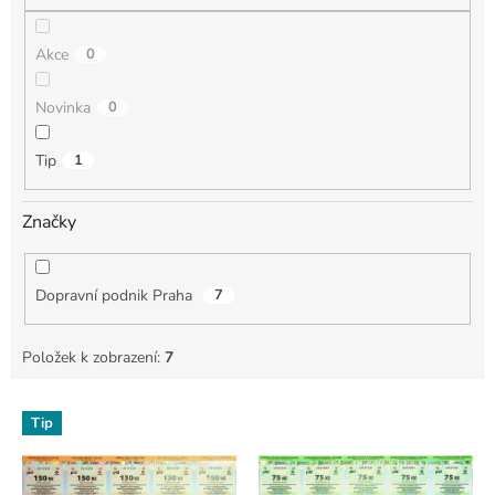
Akce
0
Novinka
0
Tip
1
Značky
Dopravní podnik Praha
7
Položek k zobrazení:
7
V
Tip
ý
p
i