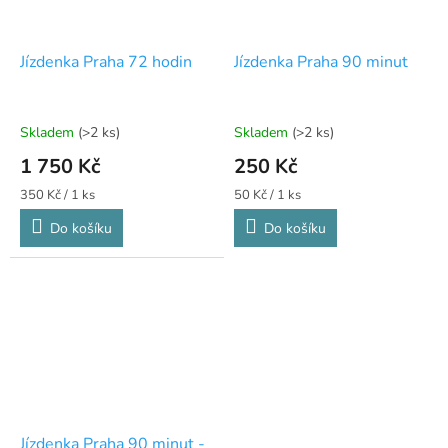
Jízdenka Praha 72 hodin
Jízdenka Praha 90 minut
Skladem
(>2 ks)
Skladem
(>2 ks)
1 750 Kč
250 Kč
Měrná
Měrná
350 Kč / 1 ks
50 Kč / 1 ks
cena:
cena:
Do košíku
Do košíku
Jízdenka Praha 90 minut -