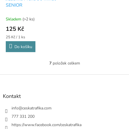
SENIOR
Skladem
(>2 ks)
125 Kč
Měrná
25 Kč / 1 ks
cena:
Do košíku
7
položek celkem
O
v
l
Z
á
á
d
p
a
a
Kontakt
c
t
í
í
info
@
ceskatrafika.com
p
r
777 331 200
v
https://www.facebook.com/ceskatrafika
k