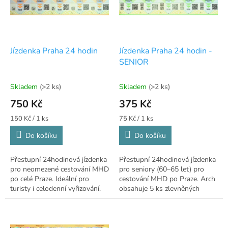
s
p
r
o
d
Jízdenka Praha 24 hodin
Jízdenka Praha 24 hodin -
u
SENIOR
k
t
Skladem
(>2 ks)
Skladem
(>2 ks)
ů
750 Kč
375 Kč
Měrná
Měrná
150 Kč / 1 ks
75 Kč / 1 ks
cena:
cena:
Do košíku
Do košíku
Přestupní 24hodinová jízdenka
Přestupní 24hodinová jízdenka
pro neomezené cestování MHD
pro seniory (60–65 let) pro
po celé Praze. Ideální pro
cestování MHD po Praze. Arch
turisty i celodenní vyřizování.
obsahuje 5 ks zlevněných
Arch 5 ks.
lístků.