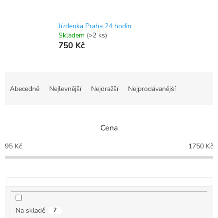
Jízdenka Praha 24 hodin
Skladem
(>2 ks)
750 Kč
Ř
a
Abecedně
Nejlevnější
Nejdražší
Nejprodávanější
z
e
n
Cena
í
p
95
Kč
1750
Kč
r
o
d
u
k
t
Na skladě
7
ů