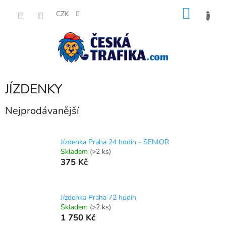
Přejít
NÁKU
na
CZK
obsah
KOŠÍK
JÍZDENKY
Nejprodávanější
Jízdenka Praha 24 hodin - SENIOR
Skladem
(>2 ks)
375 Kč
Jízdenka Praha 72 hodin
Skladem
(>2 ks)
1 750 Kč