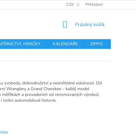
OBCHODNÍ PODMÍNKY
PODMÍNKY OCHRANY OSOBNÍCH ÚDA
CZK
Přihlášení
NÁKUPNÍ
Prázdný košík
KOŠÍK
APÍRNICTVÍ, HRAČKY
KALENDÁŘE
ZIPPO
Obchodní 
 svobody, dobrodružství a nezničitelné odolnosti. Od
erní Wranglery a Grand Cherokee – každý model
ch měřítkách a provedeních od renomovaných výrobců.
 civilní automobilové historie.
hite