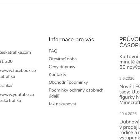
Informace pro vás
PRŮVO
ČASOP
FAQ
ceskatrafika.com
Kultovní
Otevírací doba
31 200
minulé ér
Ceny dopravy
60 novýc
://www.facebook.co
Kontakty
atrafika
3.6.2026
Obchodní podmínky
rafika/
Nové LEG
Podmínky ochrany osobních
tady: Ulo
://www.youtube.co
údajů
figurky N
skaTrafika
Minecraft
Jak nakupovat
20.4.2026
Dubnová 
v prodeji.
rodiče a 
vstupenk