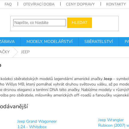
FAQ
OTEVÍRACÍ DOBA
CENY DOPRAVY
KONTAKTY
HLEDAT
 ZÁBAVA
MODELY, MODELÁŘSTVÍ
SBĚRATELSTVÍ
P
AČKY
JEEP
P
 kolekci sběratelských modelů legendární americké značky
Jeep
– symbolu
ého Willys MB, který pomáhal vyhrát druhou světovou válku, až po mod
je drsnou eleganci a terénní DNA této značky. Nabízíme modely v různý
volba pro sběratele, milovníky amerických off-roadů a fanoušky vojenské i
odávanější
Jeep Wrangler
Jeep Grand Wagoneer
Rubicon (2007) w
1:24 - Whitebox