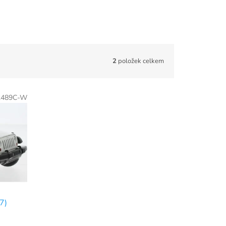
2
položek celkem
2489C-W
7)