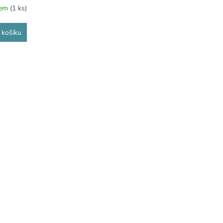
dem
(1 ks)
 košíku