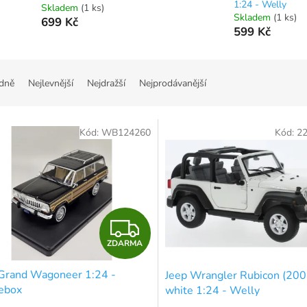
1:24 - Welly
Skladem
(1 ks)
Skladem
(1 ks)
699 Kč
599 Kč
dně
Nejlevnější
Nejdražší
Nejprodávanější
Kód:
WB124260
Kód:
2
Z
ZDARMA
D
 Grand Wagoneer 1:24 -
Jeep Wrangler Rubicon (200
A
ebox
white 1:24 - Welly