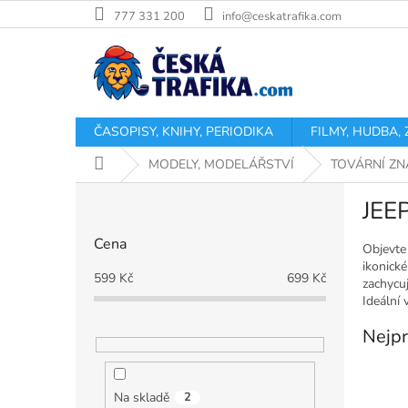
Přejít
777 331 200
info@ceskatrafika.com
na
obsah
ČASOPISY, KNIHY, PERIODIKA
FILMY, HUDBA,
Domů
MODELY, MODELÁŘSTVÍ
TOVÁRNÍ ZN
P
JEE
o
s
Cena
t
Objevte
ikonick
r
599
Kč
699
Kč
zachycu
a
Ideální 
n
n
Nejpr
í
p
a
Na skladě
2