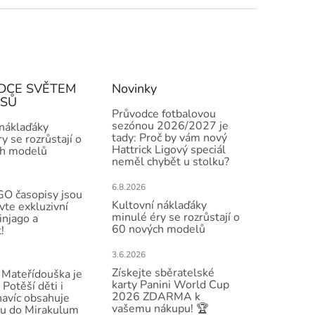
DCE SVĚTEM
Novinky
ISŮ
Průvodce fotbalovou
sezónou 2026/2027 je
 náklaďáky
tady: Proč by vám nový
y se rozrůstají o
Hattrick Ligový speciál
h modelů
neměl chybět u stolku?
6.8.2026
O časopisy jsou
Kultovní náklaďáky
vte exkluzivní
minulé éry se rozrůstají o
injago a
60 nových modelů
!
3.6.2026
Získejte sběratelské
Mateřídouška je
karty Panini World Cup
 Potěší děti i
2026 ZDARMA k
navíc obsahuje
vašemu nákupu! 🏆
u do Mirakulum