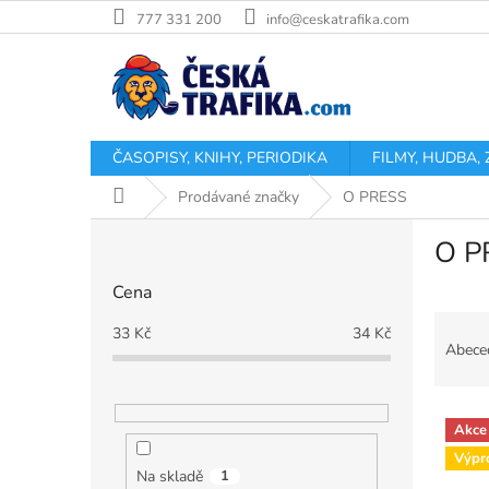
Přejít
777 331 200
info@ceskatrafika.com
na
obsah
ČASOPISY, KNIHY, PERIODIKA
FILMY, HUDBA,
Domů
Prodávané značky
O PRESS
P
O P
o
s
Cena
t
Ř
r
33
Kč
34
Kč
a
a
Abece
z
n
e
n
V
n
í
Akce
ý
í
p
Výpr
p
p
a
Na skladě
1