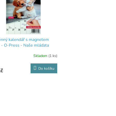
ěnný kalendář s magnetem
- O-Press - Naše mláďata
Skladem
(1 ks)
Do košíku
Kč
O
v
l
á
d
a
c