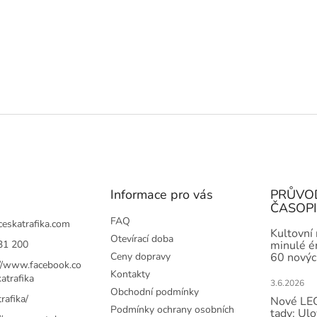
Informace pro vás
PRŮVO
ČASOP
FAQ
ceskatrafika.com
Kultovní
Otevírací doba
31 200
minulé ér
Ceny dopravy
60 novýc
://www.facebook.co
Kontakty
atrafika
3.6.2026
Obchodní podmínky
rafika/
Nové LEG
Podmínky ochrany osobních
tady: Ulo