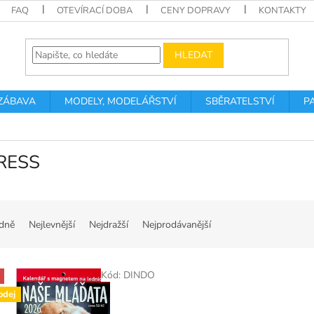
FAQ
OTEVÍRACÍ DOBA
CENY DOPRAVY
KONTAKTY
HLEDAT
 ZÁBAVA
MODELY, MODELÁŘSTVÍ
SBĚRATELSTVÍ
P
RESS
dně
Nejlevnější
Nejdražší
Nejprodávanější
Kód:
DINDO
odej