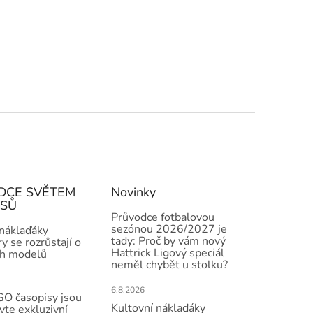
DCE SVĚTEM
Novinky
ISŮ
Průvodce fotbalovou
sezónou 2026/2027 je
 náklaďáky
tady: Proč by vám nový
y se rozrůstají o
Hattrick Ligový speciál
h modelů
neměl chybět u stolku?
6.8.2026
O časopisy jsou
Kultovní náklaďáky
vte exkluzivní