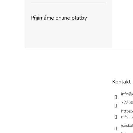
Přijímáme online platby
Z
á
p
a
t
Kontakt
í
info
@
777 3
https
m/cesk
/ceskat