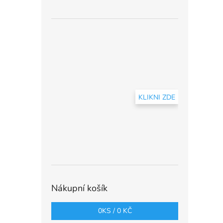
KLIKNI ZDE
Nákupní košík
0
KS /
0 KČ