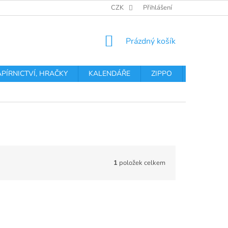
OBCHODNÍ PODMÍNKY
PODMÍNKY OCHRANY OSOBNÍCH ÚDA
CZK
Přihlášení
NÁKUPNÍ
Prázdný košík
KOŠÍK
APÍRNICTVÍ, HRAČKY
KALENDÁŘE
ZIPPO
Obchodní 
1
položek celkem