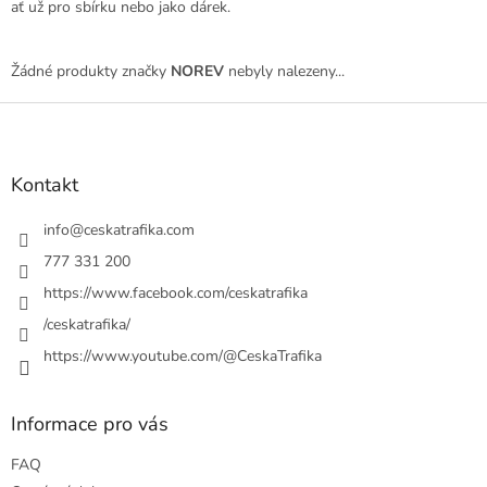
ať už pro sbírku nebo jako dárek.
Žádné produkty značky
NOREV
nebyly nalezeny...
Z
á
p
a
Kontakt
t
í
info
@
ceskatrafika.com
777 331 200
https://www.facebook.com/ceskatrafika
/ceskatrafika/
https://www.youtube.com/@CeskaTrafika
Informace pro vás
FAQ