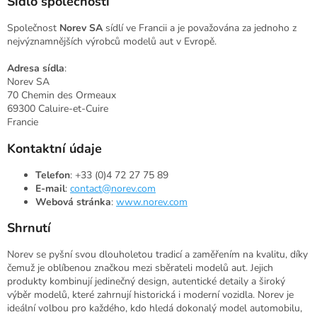
Sídlo společnosti
Společnost
Norev SA
sídlí ve Francii a je považována za jednoho z
nejvýznamnějších výrobců modelů aut v Evropě.
Adresa sídla
:
Norev SA
70 Chemin des Ormeaux
69300 Caluire-et-Cuire
Francie
Kontaktní údaje
Telefon
: +33 (0)4 72 27 75 89
E-mail
:
contact@norev.com
Webová stránka
:
www.norev.com
Shrnutí
Norev se pyšní svou dlouholetou tradicí a zaměřením na kvalitu, díky
čemuž je oblíbenou značkou mezi sběrateli modelů aut. Jejich
produkty kombinují jedinečný design, autentické detaily a široký
výběr modelů, které zahrnují historická i moderní vozidla. Norev je
ideální volbou pro každého, kdo hledá dokonalý model automobilu,