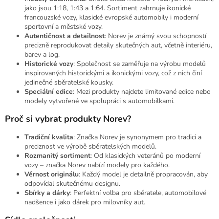
jako jsou 1:18, 1:43 a 1:64. Sortiment zahrnuje ikonické
francouzské vozy, klasické evropské automobily i moderní
sportovní a městské vozy.
Autentičnost a detailnost
: Norev je známý svou schopností
precizně reprodukovat detaily skutečných aut, včetně interiéru,
barev a log.
Historické vozy
: Společnost se zaměřuje na výrobu modelů
inspirovaných historickými a ikonickými vozy, což z nich činí
jedinečné sběratelské kousky.
Speciální edice
: Mezi produkty najdete limitované edice nebo
modely vytvořené ve spolupráci s automobilkami.
Proč si vybrat produkty Norev?
Tradiční kvalita
: Značka Norev je synonymem pro tradici a
preciznost ve výrobě sběratelských modelů.
Rozmanitý sortiment
: Od klasických veteránů po moderní
vozy – značka Norev nabízí modely pro každého.
Věrnost originálu
: Každý model je detailně propracován, aby
odpovídal skutečnému designu.
Sbírky a dárky
: Perfektní volba pro sběratele, automobilové
nadšence i jako dárek pro milovníky aut.