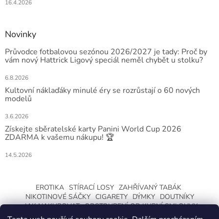
16.4.2026
Novinky
Průvodce fotbalovou sezónou 2026/2027 je tady: Proč by
vám nový Hattrick Ligový speciál neměl chybět u stolku?
6.8.2026
Kultovní náklaďáky minulé éry se rozrůstají o 60 nových
modelů
3.6.2026
Získejte sběratelské karty Panini World Cup 2026
ZDARMA k vašemu nákupu! 🏆
14.5.2026
EROTIKA
STÍRACÍ LOSY
ZAHŘÍVANÝ TABÁK
NIKOTINOVÉ SÁČKY
CIGARETY
DÝMKY
DOUTNÍKY
JAK NAKUPOVAT
ODSTOUPENÍ OD KUPNÍ SMLOUVY