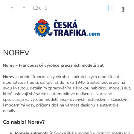
Přejít
NÁKU
na
CZK
obsah
KOŠÍK
NOREV
Norev – Francouzský výrobce precizních modelů aut
Norev
je přední francouzský výrobce sběratelských modelů aut s
dlouholetou tradicí, sahající až do roku 1946. Společnost je známá
svou kvalitou, detailním zpracováním a širokou nabídkou modelů aut,
které oslovují sběratele i automobilové nadšence. Norev se
specializuje na výrobu modelů inspirovaných historickými, klasickými
i moderními vozy, přičemž dbá na věrnost designu a autentické
detaily.
Co nabízí Norev?
Modely automobilů
: Široká škála modelů v různých měřítkách,