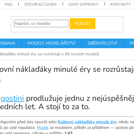
FAQ
OTEVÍRACÍ DOBA
CENY DOPRAVY
KONTAKTY
HLEDAT
 ZÁBAVA
MODELY, MODELÁŘSTVÍ
SBĚRATELSTVÍ
P
áklaďáky minulé éry se rozrůstají o 60 nových modelů
ovní náklaďáky minulé éry se rozrůsta
6
gostini
prodlužuje jednu z nejúspěšněj
edních let. A stojí to za to.
gostini před lety spustil edici
Kultovní náklaďáky minulé éry
, nikdo n
ů po celé republice.
Model
za modelem, příběh za příběhem — policie plnil
ly celé generace, ožívaly v měřítku
1:43
.