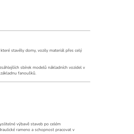
které stavěly domy, vozily materiál přes celý
zsáhlejších sbírek modelů nákladních vozidel v
u základnu fanoušků.
dmyslitelné výbavě staveb po celém
ydraulické rameno a schopnost pracovat v