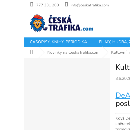
Přejít
777 331 200
info@ceskatrafika.com
na
obsah
ČASOPISY, KNIHY, PERIODIKA
FILMY, HUDBA,
Domů
Novinky na CeskaTrafika.com
Kultovní n
P
Kult
o
s
3.6.202
t
r
a
DeA
n
posl
n
í
p
Když DeA
sběratel
a
formova