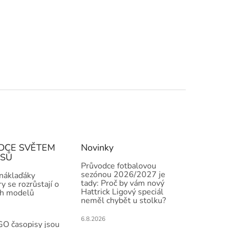
DCE SVĚTEM
Novinky
ISŮ
Průvodce fotbalovou
sezónou 2026/2027 je
 náklaďáky
tady: Proč by vám nový
y se rozrůstají o
Hattrick Ligový speciál
h modelů
neměl chybět u stolku?
6.8.2026
O časopisy jsou