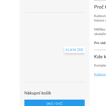
Proč 
Kultovní
historii
Měřítk
skutečn
Pro sbě
KLIKNI ZDE
Kde k
Komplet
Kultovn
Nákupní košík
0
KS /
0 KČ