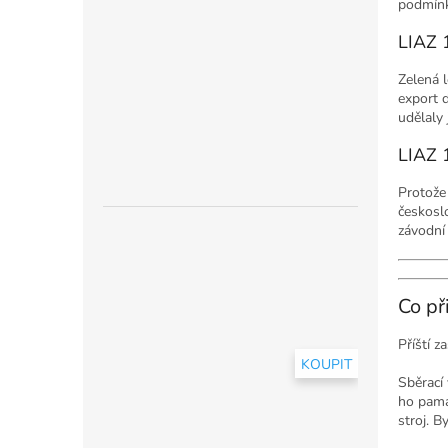
podmínká
LIAZ 
Zelená 
export d
udělaly 
LIAZ 
Protože 
českoslo
závodní 
Co př
Příští z
KOUPIT
Sběrací
ho pamat
stroj. B