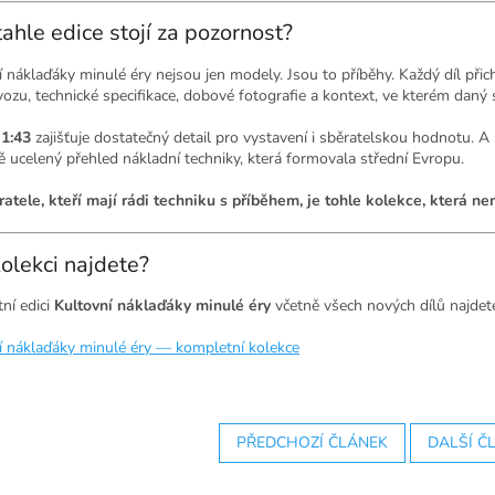
tahle edice stojí za pozornost?
 náklaďáky minulé éry nejsou jen modely. Jsou to příběhy. Každý díl přic
 vozu, technické specifikace, dobové fotografie a kontext, ve kterém daný s
o
1:43
zajišťuje dostatečný detail pro vystavení i sběratelskou hodnotu. A 
ě ucelený přehled nákladní techniky, která formovala střední Evropu.
ratele, kteří mají rádi techniku s příběhem, je tohle kolekce, která 
olekci najdete?
ní edici
Kultovní náklaďáky minulé éry
včetně všech nových dílů najde
í náklaďáky minulé éry — kompletní kolekce
PŘEDCHOZÍ ČLÁNEK
DALŠÍ Č