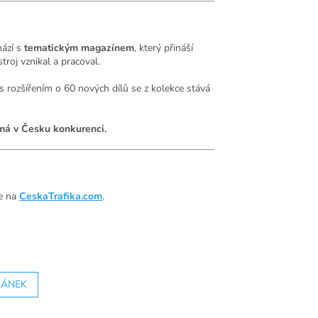
hází s
tematickým magazínem
, který přináší
troj vznikal a pracoval.
s rozšířením o 60 nových dílů se z kolekce stává
nemá v Česku konkurenci.
te na
CeskaTrafika.com
.
LÁNEK