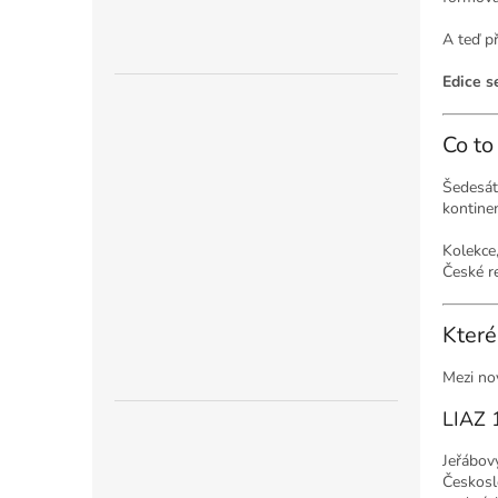
n
e
A teď př
l
Edice s
Co to
Šedesát 
kontinen
Kolekce,
České re
Které
Mezi nov
LIAZ 
Jeřábový
Českoslo