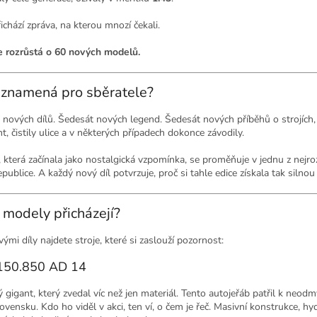
ichází zpráva, na kterou mnozí čekali.
e rozrůstá o 60 nových modelů.
 znamená pro sběratele?
nových dílů. Šedesát nových legend. Šedesát nových příběhů o strojích, 
t, čistily ulice a v některých případech dokonce závodily.
 která začínala jako nostalgická vzpomínka, se proměňuje v jednu z nejro
publice. A každý nový díl potvrzuje, proč si tahle edice získala tak silno
 modely přicházejí?
ými díly najdete stroje, které si zaslouží pozornost:
150.850 AD 14
 gigant, který zvedal víc než jen materiál. Tento autojeřáb patřil k neo
vensku. Kdo ho viděl v akci, ten ví, o čem je řeč. Masivní konstrukce, h