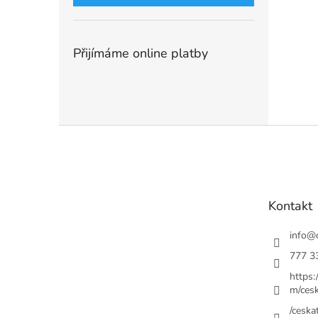
Přijímáme online platby
Z
á
p
a
t
Kontakt
í
info
@
777 3
https
m/cesk
/ceskat