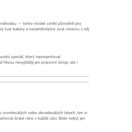
šla náhodou — tento model vznikl původně pro
ický tvar kabiny a nezaměnitelný zvuk motoru z něj
vodní speciál, který reprezentoval
isou nevyjíždějí jen pracovní stroje, ale i
 v osmdesátých nebo devadesátých letech, ten si
amoval brzké ráno v každé ulici. Bobr nebyl jen