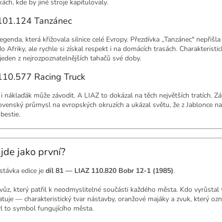
ch, kde by jiné stroje kapitulovaly.
101.124 Tanzánec
legenda, která křižovala silnice celé Evropy. Přezdívka „Tanzánec" nepři
o Afriky, ale rychle si získal respekt i na domácích trasách. Charakterist
jeden z nejrozpoznatelnějších tahačů své doby.
110.577 Racing Truck
i náklaďák může závodit. A LIAZ to dokázal na těch největších tratích. Zá
venský průmysl na evropských okruzích a ukázal světu, že z Jablonce nad N
bestie.
ijde jako první?
astávka edice je
díl 81 — LIAZ 110.820 Bobr 12-1 (1985)
.
 vůz, který patřil k neodmyslitelné součásti každého města. Kdo vyrůstal
uje — charakteristický tvar nástavby, oranžové majáky a zvuk, který ozn
yl to symbol fungujícího města.