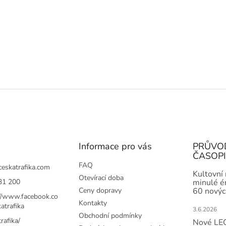
Informace pro vás
PRŮVO
ČASOP
FAQ
ceskatrafika.com
Kultovní
Otevírací doba
31 200
minulé ér
Ceny dopravy
60 novýc
://www.facebook.co
Kontakty
atrafika
3.6.2026
Obchodní podmínky
rafika/
Nové LEG