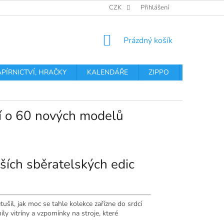
OBCHODNÍ PODMÍNKY
PODMÍNKY OCHRANY OSOBNÍCH ÚDA
CZK
Přihlášení
NÁKUPNÍ
Prázdný košík
KOŠÍK
APÍRNICTVÍ, HRAČKY
KALENDÁŘE
ZIPPO
Obchodní 
jí o 60 nových modelů
ších sběratelských edic
etušil, jak moc se tahle kolekce zařízne do srdcí
y vitríny a vzpomínky na stroje, které