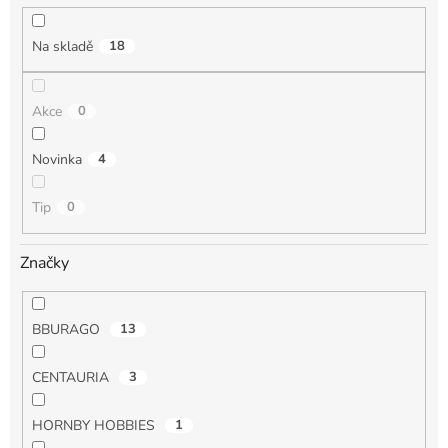
k
t
Na skladě
18
ů
Akce
0
Novinka
4
Tip
0
Značky
BBURAGO
13
CENTAURIA
3
HORNBY HOBBIES
1