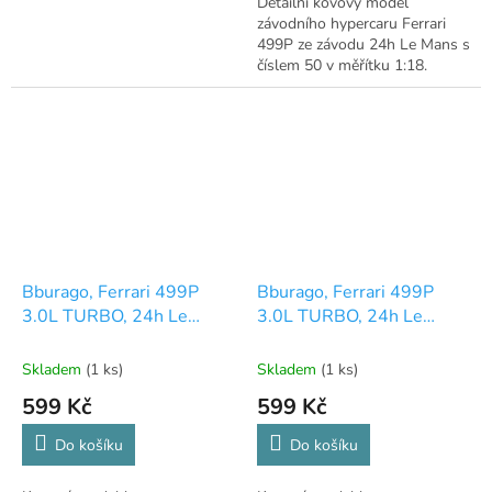
Detailní kovový model
závodního hypercaru Ferrari
499P ze závodu 24h Le Mans s
číslem 50 v měřítku 1:18.
Perfektní kousek do sbírky.
Bburago, Ferrari 499P
Bburago, Ferrari 499P
3.0L TURBO, 24h Le
3.0L TURBO, 24h Le
Mans, 2025, #50 1:24
Mans, 2025, #51 1:24
Skladem
(1 ks)
Skladem
(1 ks)
599 Kč
599 Kč
Do košíku
Do košíku