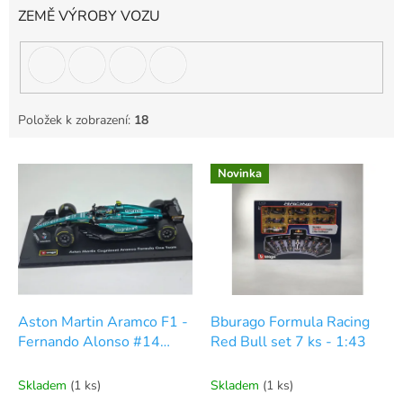
ZEMĚ VÝROBY VOZU
Položek k zobrazení:
18
V
Novinka
ý
p
i
s
p
r
o
d
Aston Martin Aramco F1 -
Bburago Formula Racing
u
Fernando Alonso #14
Red Bull set 7 ks - 1:43
k
1:43 - Bburago
t
Skladem
(1 ks)
Skladem
(1 ks)
ů