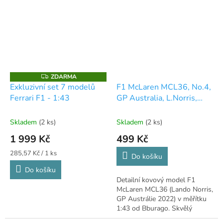
ZDARMA
Z
D
Exkluzivní set 7 modelů
F1 McLaren MCL36, No.4,
A
Ferrari F1 - 1:43
GP Australia, L.Norris,
R
M
2022 1:43 - Bburago
A
Skladem
(2 ks)
Skladem
(2 ks)
1 999 Kč
499 Kč
Měrná
285,57 Kč / 1 ks
Do košíku
cena:
Do košíku
Detailní kovový model F1
McLaren MCL36 (Lando Norris,
GP Austrálie 2022) v měřítku
1:43 od Bburago. Skvělý
kousek pro fanoušky.