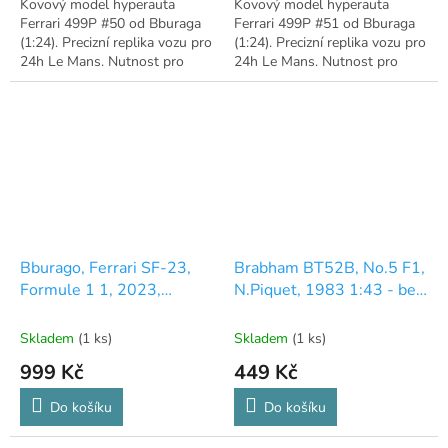
Kovový model hyperauta
Kovový model hyperauta
Ferrari 499P #50 od Bburaga
Ferrari 499P #51 od Bburaga
(1:24). Precizní replika vozu pro
(1:24). Precizní replika vozu pro
24h Le Mans. Nutnost pro
24h Le Mans. Nutnost pro
fandy motosportu! 🏎️🏆
fandy motosportu! 🏎️🏆
Bburago, Ferrari SF-23,
Brabham BT52B, No.5 F1,
Formule 1 1, 2023,
N.Piquet, 1983 1:43 - bez
Scuderia Ferrari, #16, 1:24
krabičky
Skladem
(1 ks)
Skladem
(1 ks)
999 Kč
449 Kč
Do košíku
Do košíku