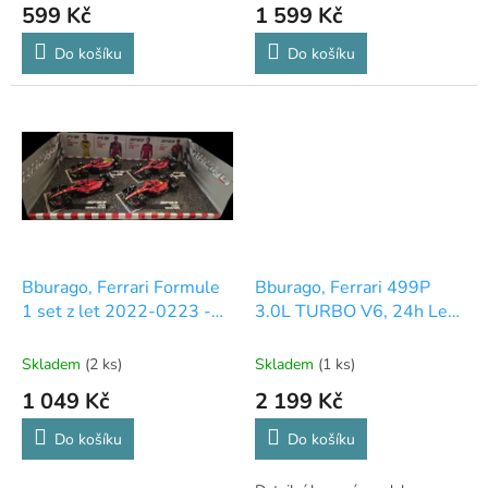
599 Kč
1 599 Kč
Do košíku
Do košíku
Bburago, Ferrari Formule
Bburago, Ferrari 499P
1 set z let 2022-0223 -
3.0L TURBO V6, 24h Le
Sainz, Leclerc
Mans, 2025, #50,
A.Fuoco/M.Molina, 1:18
Skladem
(2 ks)
Skladem
(1 ks)
1 049 Kč
2 199 Kč
Do košíku
Do košíku