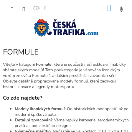
Přejít
NÁKU
na
CZK
obsah
KOŠÍK
FORMULE
Vítejte v kategorii
Formule
, která je součástí naší exkluzivní nabídky
sběratelských modelů! Tato podkategorie je věnována ikonickým
vozům ze světa Formule 1 a dalších prestižních závodních sérií.
Objevte detailně propracované modely formulí, které zachycují
historii, inovace a legendy motorsportu.
Co zde najdete?
Modely ikonických formulí
: Od historických monopostů až po
moderní špičková auta.
Detailní zpracování
: Věrné repliky karoserie, aerodynamických
prvků a sponzorského designu.
Výjimečné měřítko
: Nejčastěji ve velikostech 1:18, 1:24 a 1:43