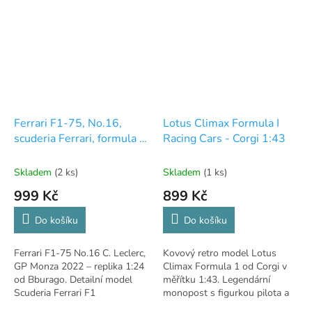
Ferrari F1-75, No.16,
Lotus Climax Formula I
scuderia Ferrari, formula 1,
Racing Cars - Corgi 1:43
GP Monza, C.Leclerc,
2022 - Bburago 1:24
Skladem
(2 ks)
Skladem
(1 ks)
999 Kč
899 Kč
Do košíku
Do košíku
Ferrari F1-75 No.16 C. Leclerc,
Kovový retro model Lotus
GP Monza 2022 – replika 1:24
Climax Formula 1 od Corgi v
od Bburago. Detailní model
měřítku 1:43. Legendární
Scuderia Ferrari F1
monopost s figurkou pilota a
odpružením. Kovový retro