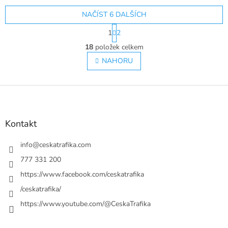
model Ford Mustang Fastback
NAČÍST 6 DALŠÍCH
(1965) od...
S
1
2
t
O
r
18
položek celkem
v
á
l
NAHORU
n
á
k
o
d
v
Z
a
á
c
á
n
í
p
í
p
a
Kontakt
r
t
v
í
info
@
ceskatrafika.com
k
y
777 331 200
v
https://www.facebook.com/ceskatrafika
ý
p
/ceskatrafika/
i
https://www.youtube.com/@CeskaTrafika
s
u