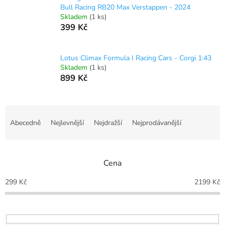
Bull Racing RB20 Max Verstappen - 2024
Skladem
(1 ks)
399 Kč
Lotus Climax Formula I Racing Cars - Corgi 1:43
Skladem
(1 ks)
899 Kč
Ř
a
Abecedně
Nejlevnější
Nejdražší
Nejprodávanější
z
e
n
Cena
í
p
299
Kč
2199
Kč
r
o
d
u