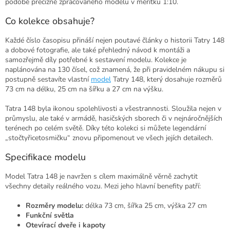
podobě precizně zpracovaného modelu v měřítku 1:10.
Co kolekce obsahuje?
Každé číslo časopisu přináší nejen poutavé články o historii Tatry 148
a dobové fotografie, ale také přehledný návod k montáži a
samozřejmě díly potřebné k sestavení modelu. Kolekce je
naplánována na 130 čísel, což znamená, že při pravidelném nákupu si
postupně sestavíte vlastní
model
Tatry 148, který dosahuje rozměrů
73 cm na délku, 25 cm na šířku a 27 cm na výšku.
Tatra 148 byla ikonou spolehlivosti a všestrannosti. Sloužila nejen v
průmyslu, ale také v armádě, hasičských sborech či v nejnáročnějších
terénech po celém světě. Díky této kolekci si můžete legendární
„stočtyřicetosmičku“ znovu připomenout ve všech jejích detailech.
Specifikace modelu
Model Tatra 148 je navržen s cílem maximálně věrně zachytit
všechny detaily reálného vozu. Mezi jeho hlavní benefity patří:
Rozměry modelu:
délka 73 cm, šířka 25 cm, výška 27 cm
Funkční světla
Otevírací dveře i kapoty