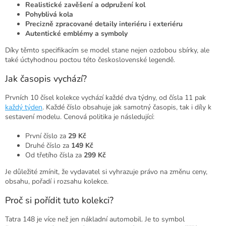
Realistické zavěšení a odpružení kol
Pohyblivá kola
Precizně zpracované detaily interiéru i exteriéru
Autentické emblémy a symboly
Díky těmto specifikacím se model stane nejen ozdobou sbírky, ale
také úctyhodnou poctou této československé legendě.
Jak časopis vychází?
Prvních 10 čísel kolekce vychází každé dva týdny, od čísla 11 pak
každý týden
. Každé číslo obsahuje jak samotný časopis, tak i díly k
sestavení modelu. Cenová politika je následující:
První číslo za
29 Kč
Druhé číslo za
149 Kč
Od třetího čísla za
299 Kč
Je důležité zmínit, že vydavatel si vyhrazuje právo na změnu ceny,
obsahu, pořadí i rozsahu kolekce.
Proč si pořídit tuto kolekci?
Tatra 148 je více než jen nákladní automobil. Je to symbol