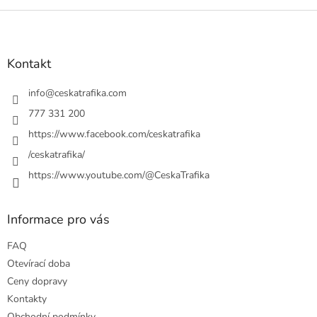
Z
á
p
a
Kontakt
t
í
info
@
ceskatrafika.com
777 331 200
https://www.facebook.com/ceskatrafika
/ceskatrafika/
https://www.youtube.com/@CeskaTrafika
Informace pro vás
FAQ
Otevírací doba
Ceny dopravy
Kontakty
Obchodní podmínky