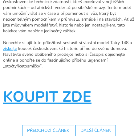
československé technické zdatnosti, který exceloval v nejtěžších
podmínkách – od afrických veder až po sibiřské mrazy. Tento model
vám umožní vrátit se v čase a připomenout si vůz, který byl
neocenitelným pomocníkem v průmyslu, armádě i na stavbách. Ať už
jste milovníkem modelářství, historie nebo jen nostalgikem, tato
kolekce vám nabídne jedinečný zážitek.
Nenechte si ujít tuto příležitost sestavit si vlastní model Tatry 148 a
získejte
kousek československé historie přímo do svého domova.
Navštivte svého oblíbeného prodejce nebo si časopis objednejte
online a ponořte se do fascinujícího příběhu legendární
„stočtyřicetosmičky“.
KOUPIT ZDE
PŘEDCHOZÍ ČLÁNEK
DALŠÍ ČLÁNEK