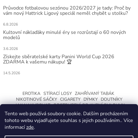
Průvodce fotbalovou sezónou 2026/2027 je tady: Proč by
vám nový Hattrick Ligový speciál neměl chybět u stolku?
6.8.2026
Kultovní náklaďáky minulé éry se rozrůstají o 60 nových
modelů
3.6.2026
Získejte sběratelské karty Panini World Cup 2026
ZDARMA k vašemu nákupu! 🏆
14.5.2026
EROTIKA
STÍRACÍ LOSY
ZAHŘÍVANÝ TABÁK
NIKOTINOVÉ SÁČKY
CIGARETY
DÝMKY
DOUTNÍKY
JAK NAKUPOVAT
ODSTOUPENÍ OD KUPNÍ SMLOUVY
Tento web používá soubory cookie. Dalším procházením
tohoto webu vyjadřujete souhlas s jejich používáním.. Více
informací
zde
.