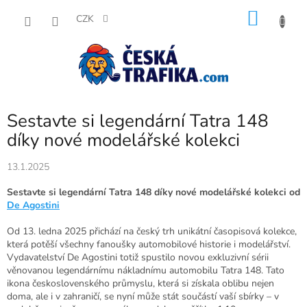
Přejít
NÁKU
na
CZK
obsah
KOŠÍK
Sestavte si legendární Tatra 148
díky nové modelářské kolekci
13.1.2025
Sestavte si legendární Tatra 148 díky nové modelářské kolekci od
De Agostini
Od 13. ledna 2025 přichází na český trh unikátní časopisová kolekce,
která potěší všechny fanoušky automobilové historie i modelářství.
Vydavatelství De Agostini totiž spustilo novou exkluzivní sérii
věnovanou legendárnímu nákladnímu automobilu Tatra 148. Tato
ikona československého průmyslu, která si získala oblibu nejen
doma, ale i v zahraničí, se nyní může stát součástí vaší sbírky – v