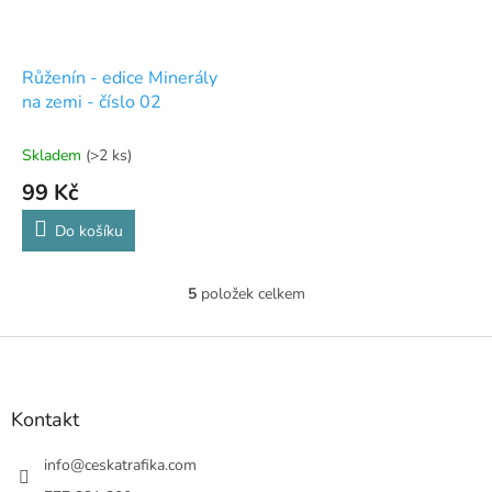
Růženín - edice Minerály
na zemi - číslo 02
Skladem
(>2 ks)
99 Kč
Do košíku
5
položek celkem
O
v
l
Z
á
á
d
p
a
a
Kontakt
c
t
í
í
info
@
ceskatrafika.com
p
r