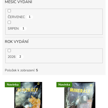
MĚSÍC VYDÁNÍ
ČERVENEC
1
SRPEN
1
ROK VYDÁNÍ
2026
2
Položek k zobrazení:
5
V
Novinka
Novinka
ý
p
i
s