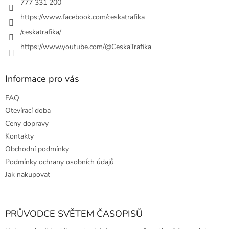
777 331 200
v
https://www.facebook.com/ceskatrafika
k
y
/ceskatrafika/
v
ý
https://www.youtube.com/@CeskaTrafika
p
i
s
Informace pro vás
u
FAQ
Otevírací doba
Ceny dopravy
Kontakty
Obchodní podmínky
Podmínky ochrany osobních údajů
Jak nakupovat
PRŮVODCE SVĚTEM ČASOPISŮ