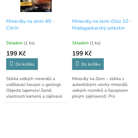
Minerály na zemi 49 -
Minerály na zemi číslo 10 -
Citrín
Madagaskarský celestin
Skladem
(1 ks)
Skladem
(1 ks)
199 Kč
199 Kč
Do košíku
Do košíku
Sbírka velkých minerálů a
Minerály na Zemi – sbírka s
vzdělávací časopis o geologii.
autentickými vzorky minerálů
Objevte tajemství Země,
velkých rozměrů a časopisem
vlastnosti kamenů a zajímavá
plným zajímavostí. Pro
místa. Pro věk 12+.
milovníky přírody a geologie.