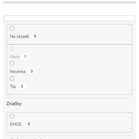
o
d
u
k
t
Na skladě
5
ů
Akce
0
Novinka
3
Tip
1
Značky
EMSE
5