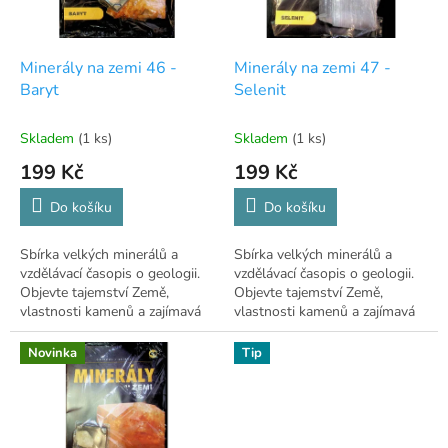
p
r
o
d
Minerály na zemi 46 -
Minerály na zemi 47 -
u
Baryt
Selenit
k
t
Skladem
(1 ks)
Skladem
(1 ks)
ů
199 Kč
199 Kč
Do košíku
Do košíku
Sbírka velkých minerálů a
Sbírka velkých minerálů a
vzdělávací časopis o geologii.
vzdělávací časopis o geologii.
Objevte tajemství Země,
Objevte tajemství Země,
vlastnosti kamenů a zajímavá
vlastnosti kamenů a zajímavá
místa. Pro věk 12+.
místa. Pro věk 12+.
Novinka
Tip