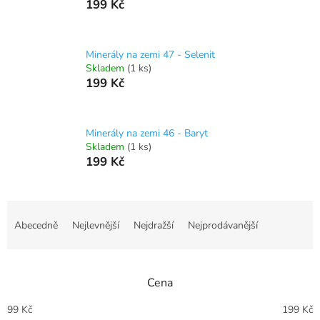
199 Kč
Minerály na zemi 47 - Selenit
Skladem
(1 ks)
199 Kč
Minerály na zemi 46 - Baryt
Skladem
(1 ks)
199 Kč
Ř
a
Abecedně
Nejlevnější
Nejdražší
Nejprodávanější
z
e
n
Cena
í
p
99
Kč
199
Kč
r