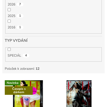
2026
7
2025
1
2016
1
TYP VYDÁNÍ
SPECIÁL
4
Položek k zobrazení:
12
V
Novinka
ý
Časopis s
p
dárkem
i
s
p