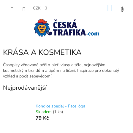
Přejít
NÁKU
na
CZK
obsah
KOŠÍK
KRÁSA A KOSMETIKA
Časopisy věnované péči o pleť, vlasy a tělo, nejnovějším
kosmetickým trendům a tipům na líčení. Inspirace pro dokonalý
vzhled a pocit sebevědomí.
Nejprodávanější
Kondice speciál - Face jóga
Skladem
(1 ks)
79 Kč