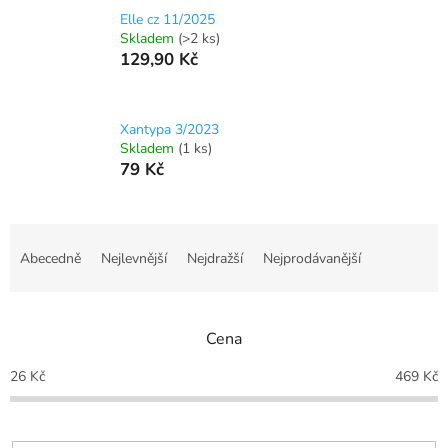
Elle cz 11/2025
Skladem
(>2 ks)
129,90 Kč
Xantypa 3/2023
Skladem
(1 ks)
79 Kč
Ř
a
Abecedně
Nejlevnější
Nejdražší
Nejprodávanější
z
e
n
Cena
í
p
26
Kč
469
Kč
r
o
d