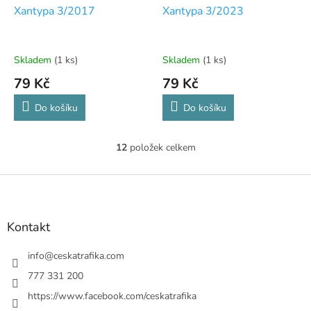
Xantypa 3/2017
Xantypa 3/2023
Skladem
(1 ks)
Skladem
(1 ks)
79 Kč
79 Kč
Do košíku
Do košíku
12
položek celkem
O
v
l
Z
á
á
d
p
a
a
Kontakt
c
t
í
í
info
@
ceskatrafika.com
p
r
777 331 200
v
https://www.facebook.com/ceskatrafika
k