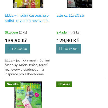
r
o
d
ELLE – módní časopis pro
Elle cz 11/2025
u
sofistikované a nezávislé
k
ženy
t
Skladem
(2 ks)
Skladem
(>2 ks)
ů
139,90 Kč
129,90 Kč
Do košíku
Do košíku
ELLE – jednička mezi módními
časopisy. Móda, krása, zdraví,
rozhovory s osobnostmi a
inspirace pro sebevědomé
ženy.
Novinka
Novinka