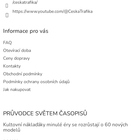
y
/ceskatrafika/
v
ý
https://www.youtube.com/@CeskaTrafika
p
i
s
Informace pro vás
u
FAQ
Otevírací doba
Ceny dopravy
Kontakty
Obchodní podmínky
Podmínky ochrany osobních údajů
Jak nakupovat
PRŮVODCE SVĚTEM ČASOPISŮ
Kultovní náklaďáky minulé éry se rozrůstají o 60 nových
modelů