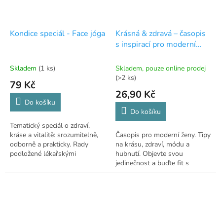
Kondice speciál - Face jóga
Krásná & zdravá – časopis
s inspirací pro moderní
ženy
Skladem
(1 ks)
Skladem, pouze online prodej
(>2 ks)
79 Kč
26,90 Kč
Do košíku
Do košíku
Tematický speciál o zdraví,
kráse a vitalitě: srozumitelně,
Časopis pro moderní ženy. Tipy
odborně a prakticky. Rady
na krásu, zdraví, módu a
podložené lékařskými
hubnutí. Objevte svou
konzultacemi.
jedinečnost a buďte fit s
Krásná & zdravá.