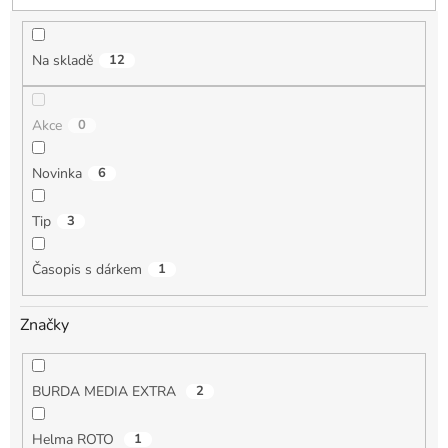
u
k
t
Na skladě
12
ů
Akce
0
Novinka
6
Tip
3
Časopis s dárkem
1
Značky
BURDA MEDIA EXTRA
2
Helma ROTO
1