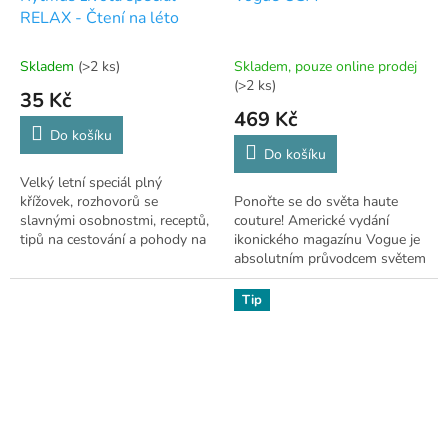
RELAX - Čtení na léto
Skladem
(>2 ks)
Skladem, pouze online prodej
(>2 ks)
35 Kč
469 Kč
Do košíku
Do košíku
Velký letní speciál plný
křížovek, rozhovorů se
Ponořte se do světa haute
slavnými osobnostmi, receptů,
couture! Americké vydání
tipů na cestování a pohody na
ikonického magazínu Vogue je
84 stranách.
absolutním průvodcem světem
luxusní módy a trendů. 👗
Tip