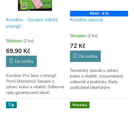
79 Kč
–8 %
Kondice - časopis nabitý
Kondice speciál
energií
Skladem
(2 ks)
Průměrné
Skladem
(2 ks)
hodnocení
72 Kč
produktu
69,90 Kč
je
Do košíku
5,0
Do košíku
z
Tematický speciál o zdraví,
5
Kondice: Pro ženy s energií.
kráse a vitalitě: srozumitelně,
hvězdiček.
První lifestylový časopis o
odborně a prakticky. Rady
zdraví, kráse a vitalitě. Odborné
podložené lékařskými
rady garantované lékaři.
konzultacemi.
Tip
Novinka