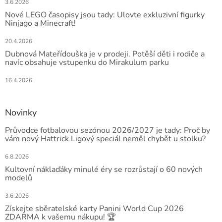
3.6.2026
Nové LEGO časopisy jsou tady: Ulovte exkluzivní figurky
Ninjago a Minecraft!
20.4.2026
Dubnová Mateřídouška je v prodeji. Potěší děti i rodiče a
navíc obsahuje vstupenku do Mirakulum parku
16.4.2026
Novinky
Průvodce fotbalovou sezónou 2026/2027 je tady: Proč by
vám nový Hattrick Ligový speciál neměl chybět u stolku?
6.8.2026
Kultovní náklaďáky minulé éry se rozrůstají o 60 nových
modelů
3.6.2026
Získejte sběratelské karty Panini World Cup 2026
ZDARMA k vašemu nákupu! 🏆