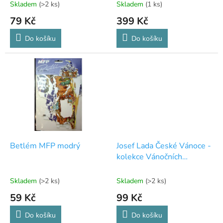
t
Skladem
(>2 ks)
Skladem
(1 ks)
ů
79 Kč
399 Kč
Do košíku
Do košíku
Betlém MFP modrý
Josef Lada České Vánoce -
kolekce Vánočních
pohlednic - 12 ks
Skladem
(>2 ks)
Skladem
(>2 ks)
59 Kč
99 Kč
Do košíku
Do košíku