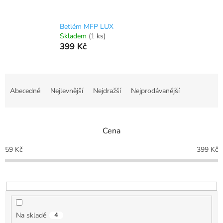
Betlém MFP LUX
Skladem
(1 ks)
399 Kč
Ř
a
Abecedně
Nejlevnější
Nejdražší
Nejprodávanější
z
e
n
Cena
í
p
59
Kč
399
Kč
r
o
d
u
k
t
Na skladě
4
ů