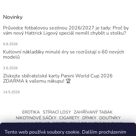
Novinky
Průvodce fotbalovou sezónou 2026/2027 je tady: Proč by
vám nový Hattrick Ligový speciál neměl chybět u stolku?
6.8.2026
Kultovní náklaďáky minulé éry se rozrůstají o 60 nových
modelů
3.6.2026
Získejte sběratelské karty Panini World Cup 2026
ZDARMA k vašemu nákupu! 🏆
14.5.2026
EROTIKA
STÍRACÍ LOSY
ZAHŘÍVANÝ TABÁK
NIKOTINOVÉ SÁČKY
CIGARETY
DÝMKY
DOUTNÍKY
JAK NAKUPOVAT
ODSTOUPENÍ OD KUPNÍ SMLOUVY
Tento web používá soubory cookie. Dalším procházením