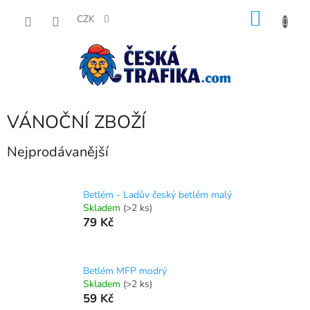
Přejít
NÁKU
na
CZK
obsah
KOŠÍK
VÁNOČNÍ ZBOŽÍ
Nejprodávanější
Betlém - Ladův český betlém malý
Skladem
(>2 ks)
79 Kč
Betlém MFP modrý
Skladem
(>2 ks)
59 Kč