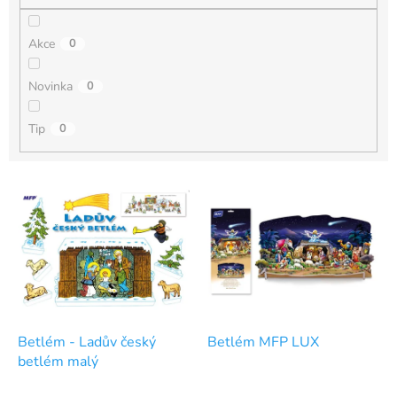
Akce
0
Novinka
0
Tip
0
V
ý
p
i
s
p
r
o
d
Betlém - Ladův český
Betlém MFP LUX
u
betlém malý
k