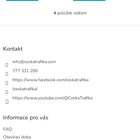
4
položek celkem
O
v
l
Z
á
á
d
p
a
a
Kontakt
c
t
í
í
info
@
ceskatrafika.com
p
r
777 331 200
v
https://www.facebook.com/ceskatrafika
k
y
/ceskatrafika/
v
ý
https://www.youtube.com/@CeskaTrafika
p
i
s
Informace pro vás
u
FAQ
Otevírací doba