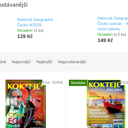
odávanější
National Geograp
National Geographic
Česko speciál - A
Česko 4/2026
noční oblohy
Skladem
(1 ks)
Skladem
(>2 ks)
129 Kč
149 Kč
dně
Nejlevnější
Nejdražší
Nejprodávanější
Kód:
16456
Kód
Novinka