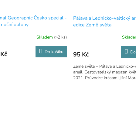
nal Geographic Česko speciál -
Pálava a Lednicko-valtický ar
 noční oblohy
edice Země světa
Skladem
(>2 ks)
Sklad
Do košíku
Do
 Kč
95 Kč
Země světa – Pálava a Lednicko-v
areál. Cestovatelský magazín kvě
2021. Průvodce krásami jižní Mo
O
v
l
á
d
a
c
í