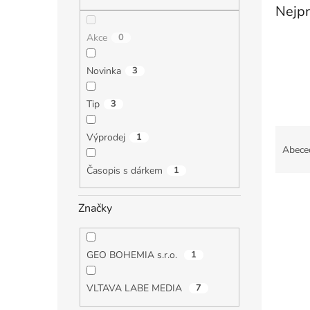
n
Nejpr
e
l
Akce
0
Novinka
3
Tip
3
Ř
Výprodej
1
a
Abece
z
Časopis s dárkem
1
e
V
n
ý
í
Značky
p
p
i
r
s
o
GEO BOHEMIA s.r.o.
1
p
d
r
u
VLTAVA LABE MEDIA
7
o
k