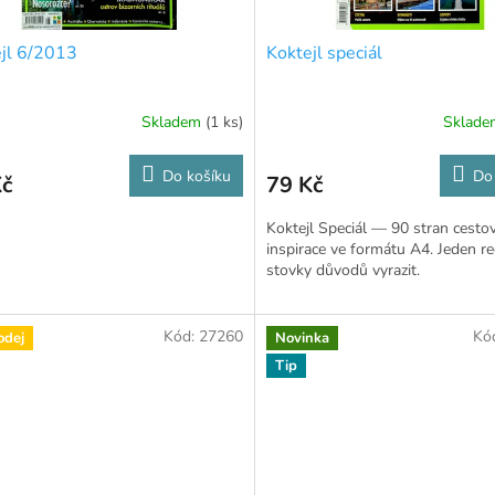
jl 6/2013
Koktejl speciál
Skladem
(1 ks)
Sklad
Do košíku
Do
Kč
79 Kč
Koktejl Speciál — 90 stran cesto
inspirace ve formátu A4. Jeden re
stovky důvodů vyrazit.
Kód:
27260
Kó
odej
Novinka
Tip