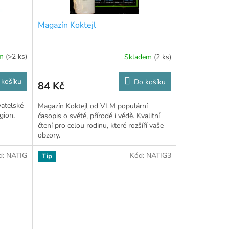
Magazín Koktejl
em
(>2 ks)
Skladem
(2 ks)
 košíku
Do košíku
84 Kč
vatelské
Magazín Koktejl od VLM populární
gion,
časopis o světě, přírodě i vědě. Kvalitní
čtení pro celou rodinu, které rozšíří vaše
obzory.
d:
NATIG
Kód:
NATIG3
Tip