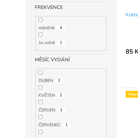
d
t
FREKVENCE
u
ů
Kokte
k
t
ů
měsíčník
4
1x ročně
1
85 
MĚSÍC VYDÁNÍ
DUBEN
2
Výpr
KVĚTEN
2
ČERVEN
1
ČERVENEC
1