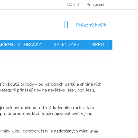
OBCHODNÍ PODMÍNKY
PODMÍNKY OCHRANY OSOBNÍCH ÚDA
CZK
Přihlášení
NÁKUPNÍ
Prázdný košík
KOŠÍK
APÍRNICTVÍ, HRAČKY
KALENDÁŘE
ZIPPO
Obchodní 
ších koutů přírody – od národních parků a chráněných
tegorii přinášejí tipy na návštěvu jezer, hor, lesů,
ízejí možnost uniknout od každodenního ruchu. Tato
 pro dobrodruhy, kteří touží objevovat svět v jeho
ovníky klidu, dobrodružství a nedotčených míst. 🌿🌄