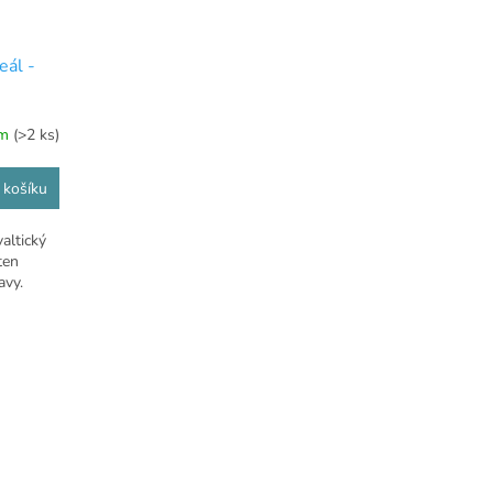
eál -
em
(>2 ks)
 košíku
altický
ten
ravy.