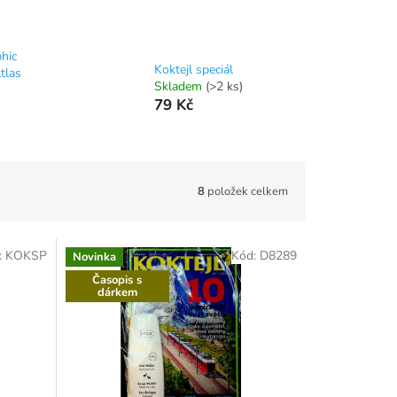
hic
Koktejl speciál
tlas
Skladem
(>2 ks)
79 Kč
8
položek celkem
:
KOKSP
Kód:
D8289
Novinka
Časopis s
dárkem