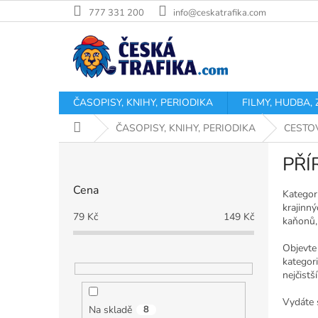
Přejít
777 331 200
info@ceskatrafika.com
na
obsah
ČASOPISY, KNIHY, PERIODIKA
FILMY, HUDBA,
Domů
ČASOPISY, KNIHY, PERIODIKA
CESTO
P
PŘÍ
o
s
Cena
t
Kategor
krajinný
r
79
Kč
149
Kč
kaňonů,
a
n
Objevte 
n
kategori
í
nejčistš
p
Vydáte s
a
Na skladě
8