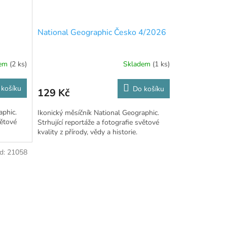
National Geographic Česko 4/2026
dem
(2 ks)
Skladem
(1 ks)
 košíku
Do košíku
129 Kč
aphic.
Ikonický měsíčník National Geographic.
větové
Strhující reportáže a fotografie světové
kvality z přírody, vědy a historie.
d:
21058