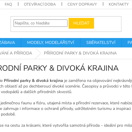
FAQ
OTEVÍRACÍ DOBA
CENY DOPRAVY
KONTAKTY
HLEDAT
 ZÁBAVA
MODELY, MODELÁŘSTVÍ
SBĚRATELSTVÍ
P
VÁNÍ A PŘÍRODA
PŘÍRODNÍ PARKY & DIVOKÁ KRAJINA
RODNÍ PARKY & DIVOKÁ KRAJINA
ie
Přírodní parky & divoká krajina
je zaměřena na objevování nejkrásněj
ch oblastí až po dechberoucí divoké scenérie. Časopisy a průvodci v této ka
 vodopádů a dalších přírodních skvostů.
jedinečnou faunu a flóru, utajená místa a přírodní rezervace, které nab
e zahrnuje i informace o ochraně přírody, udržitelném turismu a inspiraci
í podobě.
e na cestu za krásami, které vytvořila samotná příroda – ideální pro mil