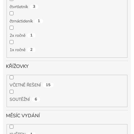
čtvrtletník
3
čtrnáctideník
1
2x ročně
1
1x ročně
2
KŘÍŽOVKY
VČETNĚ ŘEŠENÍ
15
SOUTĚŽNÍ
6
MĚSÍC VYDÁNÍ