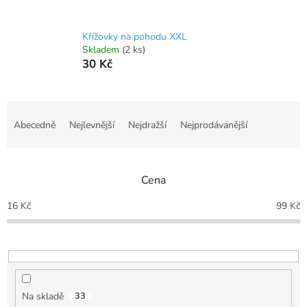
Křížovky na pohodu XXL
Skladem
(2 ks)
30 Kč
Ř
a
Abecedně
Nejlevnější
Nejdražší
Nejprodávanější
z
e
n
Cena
í
p
16
Kč
99
Kč
r
o
d
u
k
t
Na skladě
33
ů