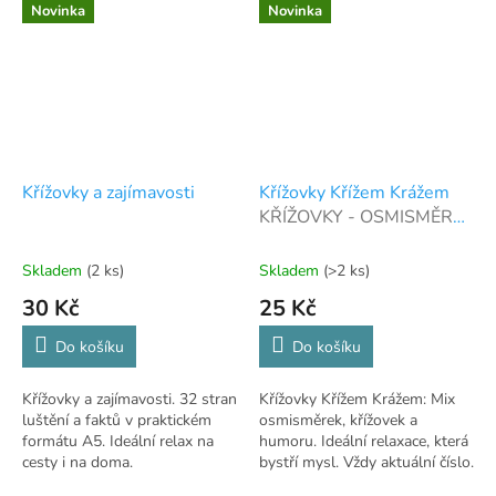
Novinka
Novinka
Křížovky a zajímavosti
Křížovky Křížem Krážem
KŘÍŽOVKY - OSMISMĚRKY
- HUMOR
Skladem
(2 ks)
Skladem
(>2 ks)
30 Kč
25 Kč
Do košíku
Do košíku
Křížovky a zajímavosti. 32 stran
Křížovky Křížem Krážem: Mix
luštění a faktů v praktickém
osmisměrek, křížovek a
formátu A5. Ideální relax na
humoru. Ideální relaxace, která
cesty i na doma.
bystří mysl. Vždy aktuální číslo.