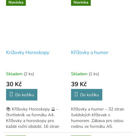
Novinka
Novinka
Krížovky Horoskopy
Křížovky a humor
Skladem
(2 ks)
Skladem
(1 ks)
30 Kč
39 Kč
Do košíku
Do košíku
📚 Křížovky Horoskopy 🔮 –
Křížovky a humor – 32 stran
čtvrtletník ve formátu A4.
švédských křížovek s
Křížovky a horoskopy pro
humorem. Zábava pro celou
každé roční období. 16 stran
rodinu ve formátu A5.
luštění a předpovědí