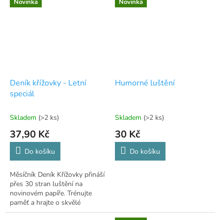
kategorie.
Novinka
Novinka
Deník křížovky - Letní
Humorné luštění
speciál
Skladem
(>2 ks)
Skladem
(>2 ks)
37,90 Kč
30 Kč
Do košíku
Do košíku
Měsíčník Deník Křížovky přináší
přes 30 stran luštění na
novinovém papíře. Trénujte
paměť a hrajte o skvělé
peněžité ceny.