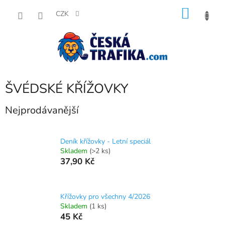
Přejít
NÁKU
na
CZK
obsah
KOŠÍK
ŠVÉDSKÉ KŘÍŽOVKY
Nejprodávanější
Deník křížovky - Letní speciál
Skladem
(>2 ks)
37,90 Kč
Křížovky pro všechny 4/2026
Skladem
(1 ks)
45 Kč