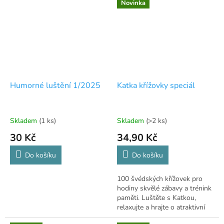
Novinka
Humorné luštění 1/2025
Katka křížovky speciál
Skladem
(1 ks)
Skladem
(>2 ks)
30 Kč
34,90 Kč
Do košíku
Do košíku
100 švédských křížovek pro
hodiny skvělé zábavy a trénink
paměti. Luštěte s Katkou,
relaxujte a hrajte o atraktivní
ceny! ✏️