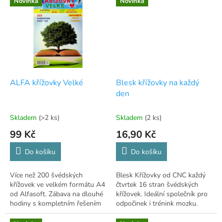
Novinka
Novinka
ALFA křížovky Velké
Blesk křížovky na každý
den
Skladem
(>2 ks)
Skladem
(2 ks)
99 Kč
16,90 Kč
Do košíku
Do košíku
Více než 200 švédských
Blesk Křížovky od CNC každý
křížovek ve velkém formátu A4
čtvrtek 16 stran švédských
od Alfasoft. Zábava na dlouhé
křížovek. Ideální společník pro
hodiny s kompletním řešením
odpočinek i trénink mozku.
na konci! ✏️
Zábava pro všechny věkové