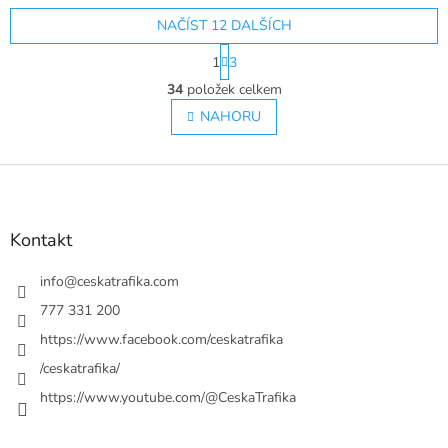
NAČÍST 12 DALŠÍCH
S
1
3
t
O
r
34
položek celkem
v
á
l
NAHORU
n
á
k
o
d
v
Z
a
á
c
á
n
í
p
í
p
a
Kontakt
r
t
v
í
info
@
ceskatrafika.com
k
y
777 331 200
v
https://www.facebook.com/ceskatrafika
ý
p
/ceskatrafika/
i
https://www.youtube.com/@CeskaTrafika
s
u