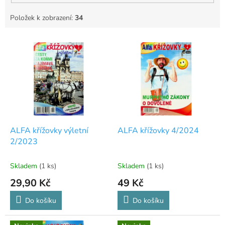
Položek k zobrazení:
34
V
ý
p
i
s
p
r
o
d
ALFA křížovky výletní
ALFA křížovky 4/2024
u
2/2023
k
t
Skladem
(1 ks)
Skladem
(1 ks)
ů
29,90 Kč
49 Kč
Do košíku
Do košíku