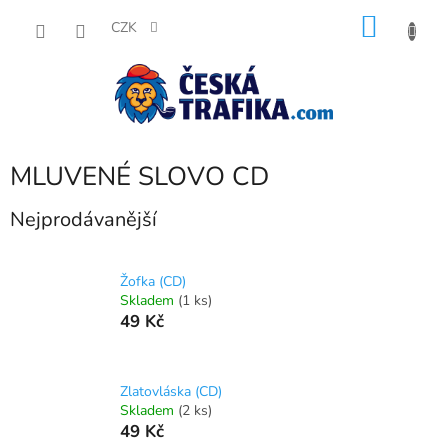
Přejít
NÁKU
na
CZK
obsah
KOŠÍK
MLUVENÉ SLOVO CD
Nejprodávanější
Žofka (CD)
Skladem
(1 ks)
49 Kč
Zlatovláska (CD)
Skladem
(2 ks)
49 Kč