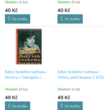
t
Skladem
(1 ks)
Skladem
(1 ks)
ů
40 Kč
40 Kč
Do košíku
Do košíku
Edice českého rozhlasu -
Edice českého rozhlasu -
Hovory v Toboganu /
Večery pod lampou 2 (CD)
Stella Zázvorková (CD)
Skladem
(2 ks)
Skladem
(1 ks)
49 Kč
49 Kč
Do košíku
Do košíku