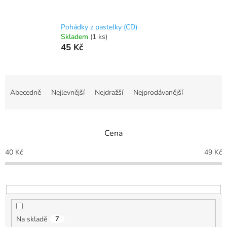
Pohádky z pastelky (CD)
Skladem
(1 ks)
45 Kč
Ř
a
Abecedně
Nejlevnější
Nejdražší
Nejprodávanější
z
e
n
Cena
í
p
40
Kč
49
Kč
r
o
d
u
k
t
Na skladě
7
ů