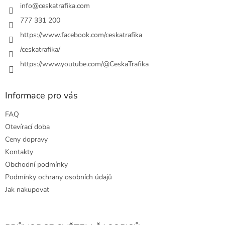
í
info
@
ceskatrafika.com
p
r
777 331 200
v
https://www.facebook.com/ceskatrafika
k
y
/ceskatrafika/
v
ý
https://www.youtube.com/@CeskaTrafika
p
i
s
Informace pro vás
u
FAQ
Otevírací doba
Ceny dopravy
Kontakty
Obchodní podmínky
Podmínky ochrany osobních údajů
Jak nakupovat