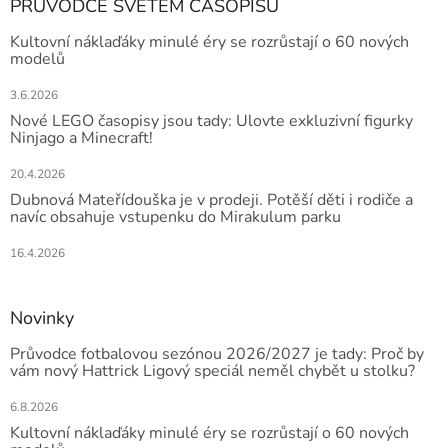
PRŮVODCE SVĚTEM ČASOPISŮ
Kultovní náklaďáky minulé éry se rozrůstají o 60 nových
modelů
3.6.2026
Nové LEGO časopisy jsou tady: Ulovte exkluzivní figurky
Ninjago a Minecraft!
20.4.2026
Dubnová Mateřídouška je v prodeji. Potěší děti i rodiče a
navíc obsahuje vstupenku do Mirakulum parku
16.4.2026
Novinky
Průvodce fotbalovou sezónou 2026/2027 je tady: Proč by
vám nový Hattrick Ligový speciál neměl chybět u stolku?
6.8.2026
Kultovní náklaďáky minulé éry se rozrůstají o 60 nových