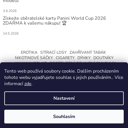
modelů
3.6.2026
Získejte sběratelské karty Panini World Cup 2026
ZDARMA k vašemu nákupu! 🏆
14.5.2026
EROTIKA
STÍRACÍ LOSY
ZAHŘÍVANÝ TABÁK
NIKOTINOVÉ SÁČKY
CIGARETY
DÝMKY
DOUTNÍKY
JAK NAKUPOVAT
ODSTOUPENÍ OD KUPNÍ SMLOUVY
Tento web používá soubory cookie. Dalším procházením
tohoto webu vyjadřujete souhlas s jejich používáním.. Více
informací
zde
.
Nastavení
Vytvořil Shoptet
ZMĚNA OTEVÍRACÍ DOBY O LETNÍCH
PRÁZDNINÁCH. KLIKNETE A DOZVÍTE SE
Souhlasím
Copyright 2026
CeskaTrafika.com
. Všechna práva vyhrazena.
VÍCE.