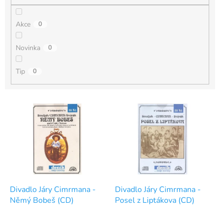
Akce
0
Novinka
0
Tip
0
V
ý
p
i
s
p
r
o
d
Divadlo Járy Cimrmana -
Divadlo Járy Cimrmana -
u
Němý Bobeš (CD)
Posel z Liptákova (CD)
k