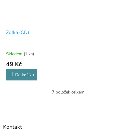
Žofka (CD)
Skladem
(1 ks)
49 Kč
Do košíku
7
položek celkem
O
v
l
Z
á
á
d
p
a
a
Kontakt
c
t
í