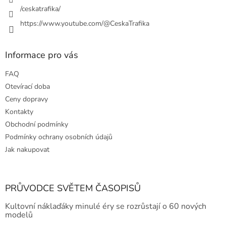
y
/ceskatrafika/
v
ý
https://www.youtube.com/@CeskaTrafika
p
i
s
Informace pro vás
u
FAQ
Otevírací doba
Ceny dopravy
Kontakty
Obchodní podmínky
Podmínky ochrany osobních údajů
Jak nakupovat
PRŮVODCE SVĚTEM ČASOPISŮ
Kultovní náklaďáky minulé éry se rozrůstají o 60 nových
modelů