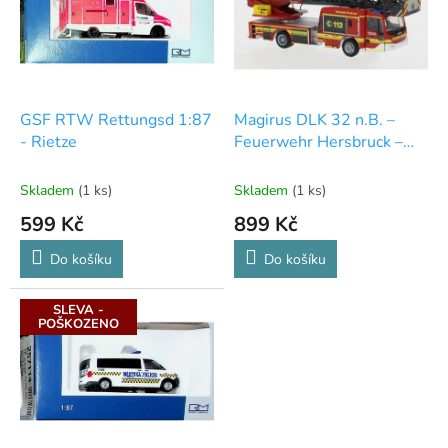
i
r
s
o
p
d
r
u
o
k
d
t
GSF RTW Rettungsd 1:87
Magirus DLK 32 n.B. –
u
ů
- Rietze
Feuerwehr Hersbruck –
k
model 1:87 - Rietze
t
Skladem
(1 ks)
Skladem
(1 ks)
ů
599 Kč
899 Kč
Do košíku
Do košíku
SLEVA -
POŠKOZENO