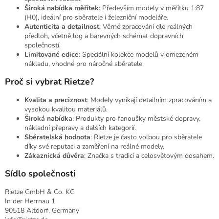
Široká nabídka měřítek
: Především modely v měřítku 1:87
(H0), ideální pro sběratele i železniční modeláře.
Autenticita a detailnost
: Věrné zpracování dle reálných
předloh, včetně log a barevných schémat dopravních
společností.
Limitované edice
: Speciální kolekce modelů v omezeném
nákladu, vhodné pro náročné sběratele.
Proč si vybrat Rietze?
Kvalita a preciznost
: Modely vynikají detailním zpracováním a
vysokou kvalitou materiálů.
Široká nabídka
: Produkty pro fanoušky městské dopravy,
nákladní přepravy a dalších kategorií.
Sběratelská hodnota
: Rietze je často volbou pro sběratele
díky své reputaci a zaměření na reálné modely.
Zákaznická důvěra
: Značka s tradicí a celosvětovým dosahem.
Sídlo společnosti
Rietze GmbH & Co. KG
In der Herrnau 1
90518 Altdorf, Germany