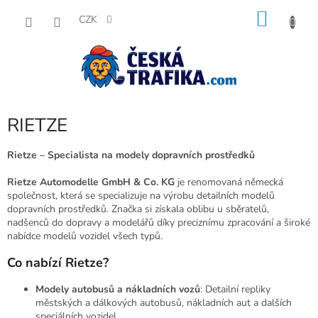
Přejít
NÁKU
na
CZK
obsah
KOŠÍK
RIETZE
Rietze – Specialista na modely dopravních prostředků
Rietze Automodelle GmbH & Co. KG
je renomovaná německá
společnost, která se specializuje na výrobu detailních modelů
dopravních prostředků. Značka si získala oblibu u sběratelů,
nadšenců do dopravy a modelářů díky preciznímu zpracování a široké
nabídce modelů vozidel všech typů.
Co nabízí Rietze?
Modely autobusů a nákladních vozů
: Detailní repliky
městských a dálkových autobusů, nákladních aut a dalších
speciálních vozidel.