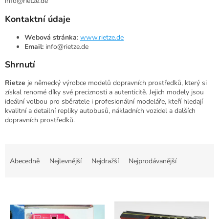
info@rietze.de
Kontaktní údaje
Webová stránka
:
www.rietze.de
Email:
info@rietze.de
Shrnutí
Rietze
je německý výrobce modelů dopravních prostředků, který si
získal renomé díky své preciznosti a autenticitě. Jejich modely jsou
ideální volbou pro sběratele i profesionální modeláře, kteří hledají
kvalitní a detailní repliky autobusů, nákladních vozidel a dalších
dopravních prostředků.
Ř
a
Abecedně
Nejlevnější
Nejdražší
Nejprodávanější
z
e
V
n
ý
í
p
p