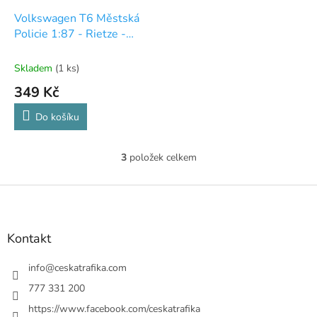
Volkswagen T6 Městská
Policie 1:87 - Rietze -
upadnutý nárazník
Skladem
(1 ks)
349 Kč
Do košíku
3
položek celkem
O
v
l
Z
á
á
d
p
a
a
Kontakt
c
t
í
í
info
@
ceskatrafika.com
p
r
777 331 200
v
https://www.facebook.com/ceskatrafika
k