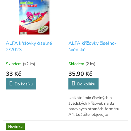
ALFA křížovky číselné
ALFA křížovky číselno-
2/2023
švédské
Skladem
(>2 ks)
Skladem
(2 ks)
33 Kč
35,90 Kč
Do košíku
Do košíku
Unikátní mix číselných a
švédských křížovek na 32
barevných stranách formátu
A4. Luštěte, objevujte
zajímavosti a vyhrajte!
Novinka