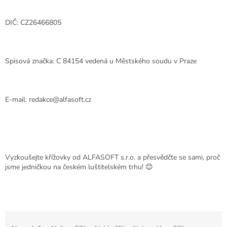
DIČ: CZ26466805
Spisová značka: C 84154 vedená u Městského soudu v Praze
E-mail: redakce@alfasoft.cz
Vyzkoušejte křížovky od ALFASOFT s.r.o. a přesvědčte se sami, proč
jsme jedničkou na českém luštitelském trhu! 😊
Ř