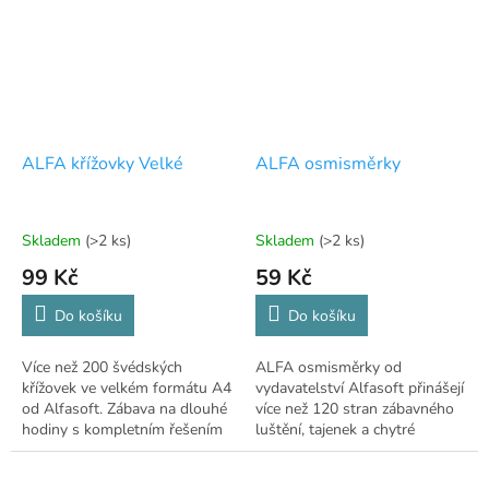
ALFA křížovky Velké
ALFA osmisměrky
Skladem
(>2 ks)
Skladem
(>2 ks)
99 Kč
59 Kč
Do košíku
Do košíku
Více než 200 švédských
ALFA osmisměrky od
křížovek ve velkém formátu A4
vydavatelství Alfasoft přinášejí
od Alfasoft. Zábava na dlouhé
více než 120 stran zábavného
hodiny s kompletním řešením
luštění, tajenek a chytré
na konci! ✏️
relaxace ve formátu A5.