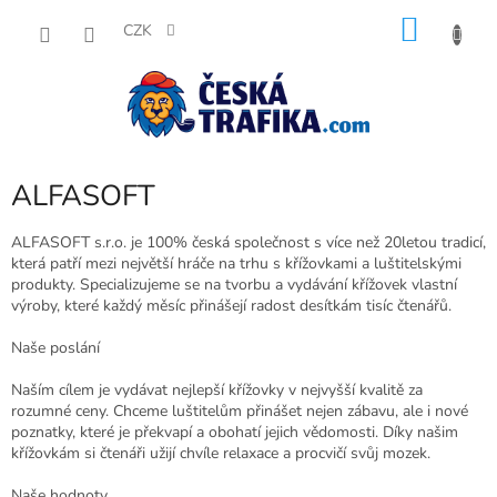
Přejít
NÁKU
na
CZK
obsah
KOŠÍK
ALFASOFT
ALFASOFT s.r.o. je 100% česká společnost s více než 20letou tradicí,
která patří mezi největší hráče na trhu s křížovkami a luštitelskými
produkty. Specializujeme se na tvorbu a vydávání křížovek vlastní
výroby, které každý měsíc přinášejí radost desítkám tisíc čtenářů.
Naše poslání
Naším cílem je vydávat nejlepší křížovky v nejvyšší kvalitě za
rozumné ceny. Chceme luštitelům přinášet nejen zábavu, ale i nové
poznatky, které je překvapí a obohatí jejich vědomosti. Díky našim
křížovkám si čtenáři užijí chvíle relaxace a procvičí svůj mozek.
Naše hodnoty