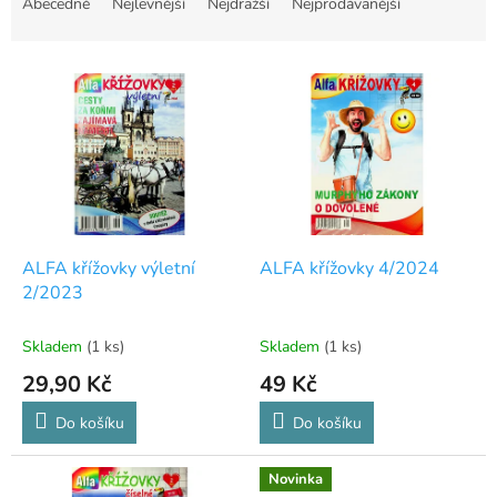
a
Abecedně
Nejlevnější
Nejdražší
Nejprodávanější
z
e
V
n
ý
í
p
p
i
r
s
o
p
d
r
u
o
k
d
t
ALFA křížovky výletní
ALFA křížovky 4/2024
u
ů
2/2023
k
t
Skladem
(1 ks)
Skladem
(1 ks)
ů
29,90 Kč
49 Kč
Do košíku
Do košíku
Novinka