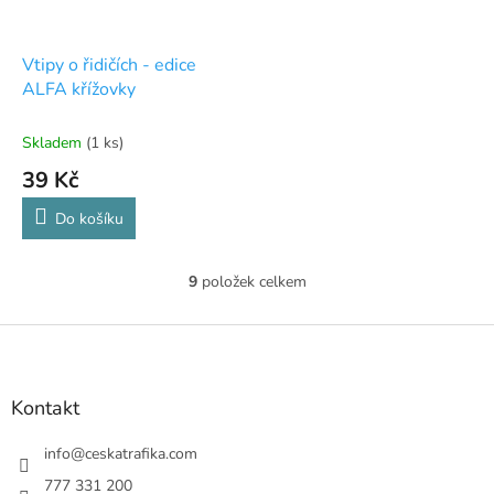
Vtipy o řidičích - edice
ALFA křížovky
Skladem
(1 ks)
39 Kč
Do košíku
9
položek celkem
O
v
l
Z
á
á
d
p
a
a
Kontakt
c
t
í
í
info
@
ceskatrafika.com
p
r
777 331 200