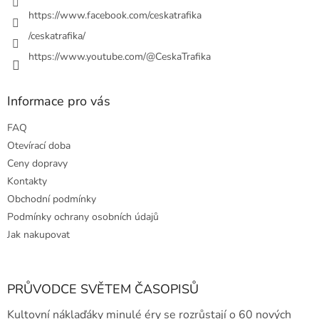
v
https://www.facebook.com/ceskatrafika
k
y
/ceskatrafika/
v
ý
https://www.youtube.com/@CeskaTrafika
p
i
s
Informace pro vás
u
FAQ
Otevírací doba
Ceny dopravy
Kontakty
Obchodní podmínky
Podmínky ochrany osobních údajů
Jak nakupovat
PRŮVODCE SVĚTEM ČASOPISŮ
Kultovní náklaďáky minulé éry se rozrůstají o 60 nových