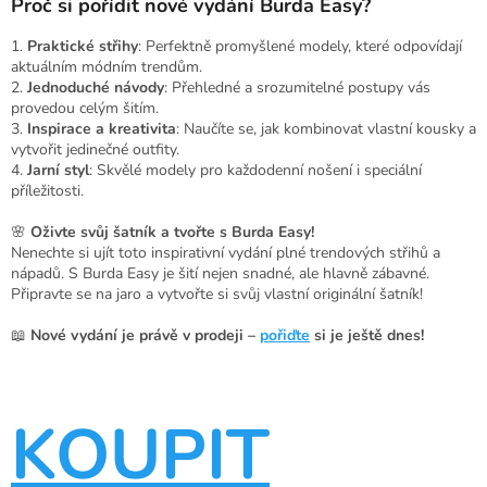
Proč si pořídit nové vydání Burda Easy?
1.
Praktické střihy
: Perfektně promyšlené modely, které odpovídají
aktuálním módním trendům.
2.
Jednoduché návody
: Přehledné a srozumitelné postupy vás
provedou celým šitím.
3.
Inspirace a kreativita
: Naučíte se, jak kombinovat vlastní kousky a
vytvořit jedinečné outfity.
4.
Jarní styl
: Skvělé modely pro každodenní nošení i speciální
příležitosti.
🌸
Oživte svůj šatník a tvořte s Burda Easy!
Nenechte si ujít toto inspirativní vydání plné trendových střihů a
nápadů. S Burda Easy je šití nejen snadné, ale hlavně zábavné.
Připravte se na jaro a vytvořte si svůj vlastní originální šatník!
📖
Nové vydání je právě v prodeji –
pořiďte
si je ještě dnes!
KOUPIT