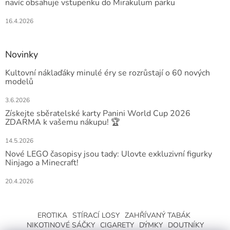
navíc obsahuje vstupenku do Mirakulum parku
16.4.2026
Novinky
Kultovní náklaďáky minulé éry se rozrůstají o 60 nových
modelů
3.6.2026
Získejte sběratelské karty Panini World Cup 2026
ZDARMA k vašemu nákupu! 🏆
14.5.2026
Nové LEGO časopisy jsou tady: Ulovte exkluzivní figurky
Ninjago a Minecraft!
20.4.2026
EROTIKA
STÍRACÍ LOSY
ZAHŘÍVANÝ TABÁK
NIKOTINOVÉ SÁČKY
CIGARETY
DÝMKY
DOUTNÍKY