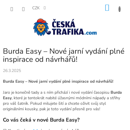
Přejít
NÁKU
na
CZK
obsah
KOŠÍK
Burda Easy – Nové jarní vydání plné
inspirace od návrhářů!
26.3.2025
Burda Easy – Nové jarní vydání plné inspirace od návrhářů!
Jaro je konečně tady a s ním přichází i nové vydání časopisu
Burda
Easy
, které je tentokrát nabité úžasnými módními nápady a střihy
pro váš šatník. Pokud milujete šití a chcete oživit svůj styl
originálními kousky, pak je toto vydání přesně pro vás!
Co vás čeká v nové Burda Easy?