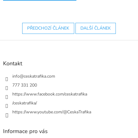
PŘEDCHOZÍ ČLÁNEK
DALŠÍ ČLÁNEK
Z
á
p
a
Kontakt
t
í
info
@
ceskatrafika.com
777 331 200
https://www.facebook.com/ceskatrafika
/ceskatrafika/
https://www.youtube.com/@CeskaTrafika
Informace pro vás