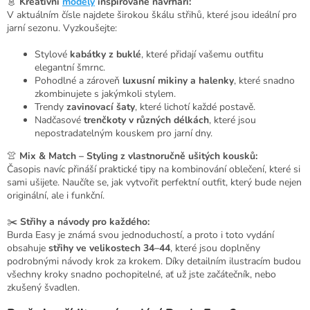
👗
Kreativní
modely
inspirované návrháři:
V aktuálním čísle najdete širokou škálu střihů, které jsou ideální pro
jarní sezonu. Vyzkoušejte:
Stylové
kabátky z buklé
, které přidají vašemu outfitu
elegantní šmrnc.
Pohodlné a zároveň
luxusní mikiny a halenky
, které snadno
zkombinujete s jakýmkoli stylem.
Trendy
zavinovací šaty
, které lichotí každé postavě.
Nadčasové
trenčkoty v různých délkách
, které jsou
nepostradatelným kouskem pro jarní dny.
👚
Mix & Match – Styling z vlastnoručně ušitých kousků:
Časopis navíc přináší praktické tipy na kombinování oblečení, které si
sami ušijete. Naučíte se, jak vytvořit perfektní outfit, který bude nejen
originální, ale i funkční.
✂️
Střihy a návody pro každého:
Burda Easy je známá svou jednoduchostí, a proto i toto vydání
obsahuje
střihy ve velikostech 34–44
, které jsou doplněny
podrobnými návody krok za krokem. Díky detailním ilustracím budou
všechny kroky snadno pochopitelné, ať už jste začátečník, nebo
zkušený švadlen.