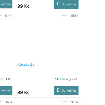
 košíku
Do košíku
99 Kč
d:
18160
Kód:
18554
Raketa 20
dem
(1 ks)
Skladem
(>2 ks)
 košíku
Do košíku
99 Kč
d:
19434
Kód:
19707