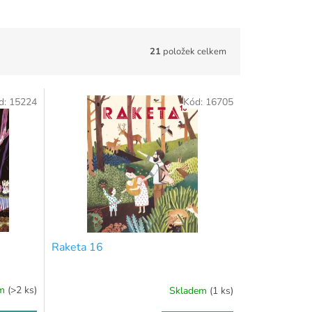
21
položek celkem
d:
15224
Kód:
16705
Raketa 16
em
(>2 ks)
Skladem
(1 ks)