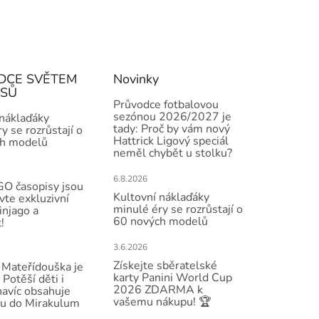
DCE SVĚTEM
Novinky
ISŮ
Průvodce fotbalovou
sezónou 2026/2027 je
 náklaďáky
tady: Proč by vám nový
y se rozrůstají o
Hattrick Ligový speciál
h modelů
neměl chybět u stolku?
6.8.2026
O časopisy jsou
Kultovní náklaďáky
vte exkluzivní
minulé éry se rozrůstají o
injago a
60 nových modelů
!
3.6.2026
Získejte sběratelské
Mateřídouška je
karty Panini World Cup
 Potěší děti i
2026 ZDARMA k
navíc obsahuje
vašemu nákupu! 🏆
u do Mirakulum