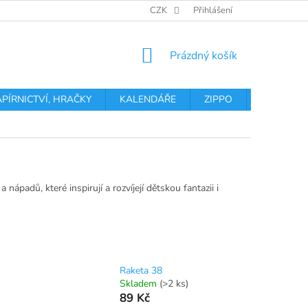
OBCHODNÍ PODMÍNKY
PODMÍNKY OCHRANY OSOBNÍCH ÚDA
CZK
Přihlášení
NÁKUPNÍ
Prázdný košík
KOŠÍK
APÍRNICTVÍ, HRAČKY
KALENDÁŘE
ZIPPO
Obchodní 
a nápadů, které inspirují a rozvíjejí dětskou fantazii i
Raketa 38
Skladem
(>2 ks)
89 Kč