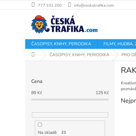
Přejít
777 331 200
info@ceskatrafika.com
na
obsah
ČASOPISY, KNIHY, PERIODIKA
FILMY, HUDBA,
Domů
ČASOPISY, KNIHY, PERIODIKA
PRO D
P
RAK
o
s
Cena
t
Kreativn
poznává
r
89
Kč
125
Kč
a
Nejpr
n
n
í
p
a
Na skladě
21