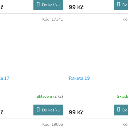
Do košíku
Do
Kč
99 Kč
Kód:
17341
Kó
ta 17
Raketa 19
Skladem
(2 ks)
Skla
Do košíku
Do
Kč
99 Kč
Kód:
19065
Kó