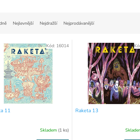
dně
Nejlevnější
Nejdražší
Nejprodávanější
Kód:
16014
Kó
ta 11
Raketa 13
Skladem
(1 ks)
Sklad