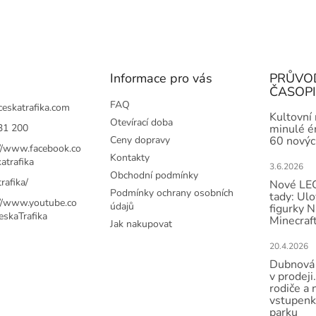
Informace pro vás
PRŮVO
ČASOP
FAQ
ceskatrafika.com
Kultovní
Otevírací doba
31 200
minulé ér
Ceny dopravy
60 novýc
://www.facebook.co
Kontakty
atrafika
3.6.2026
Obchodní podmínky
rafika/
Nové LEG
Podmínky ochrany osobních
tady: Ulo
://www.youtube.co
údajů
figurky N
skaTrafika
Minecraft
Jak nakupovat
20.4.2026
Dubnová 
v prodeji.
rodiče a 
vstupenk
parku