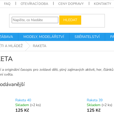
FAQ
OTEVÍRACÍ DOBA
CENY DOPRAVY
KONTAKTY
HLEDAT
 ZÁBAVA
MODELY, MODELÁŘSTVÍ
SBĚRATELSTVÍ
P
ĚTI A MLÁDEŽ
RAKETA
ETA
í a originální časopis pro zvídavé děti, plný zajímavých aktivit, her, článků 
ní světa.
odávanější
Raketa 40
Raketa 39
Skladem
(>2 ks)
Skladem
(>2 ks)
125 Kč
125 Kč