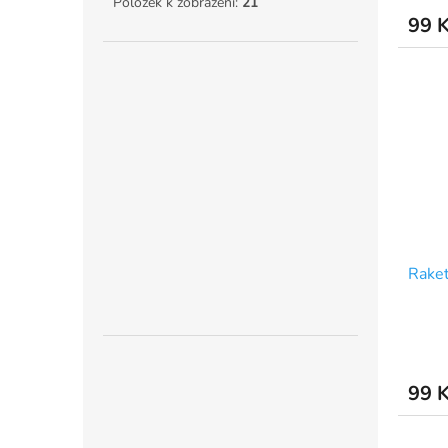
Položek k zobrazení:
21
99 
Rake
99 