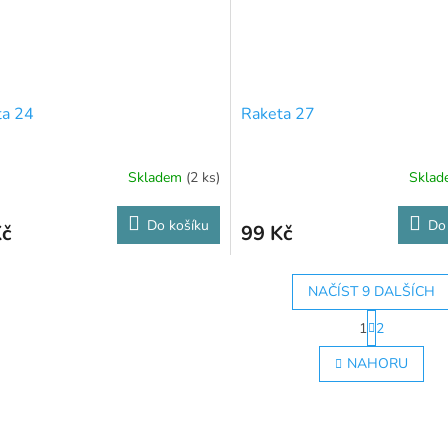
ta 24
Raketa 27
Skladem
(2 ks)
Skla
Do košíku
Do
Kč
99 Kč
NAČÍST 9 DALŠÍCH
S
1
2
t
O
r
v
NAHORU
á
l
n
á
k
d
o
a
v