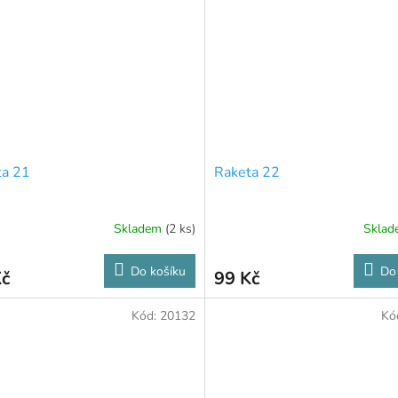
ta 21
Raketa 22
Skladem
(2 ks)
Skla
Do košíku
Do
Kč
99 Kč
Kód:
20132
Kó