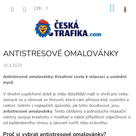
Přejít
NÁKU
na
CZK
obsah
KOŠÍK
ANTISTRESOVÉ OMALOVÁNKY
10.4.2025
Antistresové omalovánky: Kreativní cesta k relaxaci a uvolnění
mysli
V dnešní uspěchané době je stále důležitější najít si chvíli pro sebe,
zastavit se a věnovat se činnosti, která nám přinese klid, uvolnění a
radost. Jedním z nejlepších způsobů, jak toho dosáhnout, jsou
antistresové omalovánky
. Tento oblíbený a jednoduchý relaxační
nástroj spojuje kreativitu s meditací a nabízí příležitost odpočinout si
od každodenního stresu a zároveň tvořit něco krásného.
Proč si vybrat antistresové omalovánky?