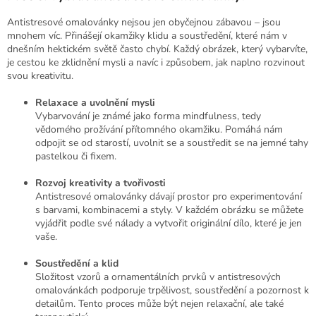
Antistresové omalovánky nejsou jen obyčejnou zábavou – jsou
mnohem víc. Přinášejí okamžiky klidu a soustředění, které nám v
dnešním hektickém světě často chybí. Každý obrázek, který vybarvíte,
je cestou ke zklidnění mysli a navíc i způsobem, jak naplno rozvinout
svou kreativitu.
Relaxace a uvolnění mysli
Vybarvování je známé jako forma mindfulness, tedy
vědomého prožívání přítomného okamžiku. Pomáhá nám
odpojit se od starostí, uvolnit se a soustředit se na jemné tahy
pastelkou či fixem.
Rozvoj kreativity a tvořivosti
Antistresové omalovánky dávají prostor pro experimentování
s barvami, kombinacemi a styly. V každém obrázku se můžete
vyjádřit podle své nálady a vytvořit originální dílo, které je jen
vaše.
Soustředění a klid
Složitost vzorů a ornamentálních prvků v antistresových
omalovánkách podporuje trpělivost, soustředění a pozornost k
detailům. Tento proces může být nejen relaxační, ale také