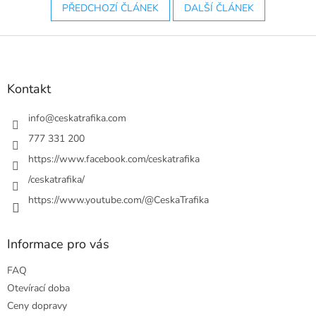
PŘEDCHOZÍ ČLÁNEK
DALŠÍ ČLÁNEK
Z
á
p
a
Kontakt
t
í
info
@
ceskatrafika.com
777 331 200
https://www.facebook.com/ceskatrafika
/ceskatrafika/
https://www.youtube.com/@CeskaTrafika
Informace pro vás
FAQ
Otevírací doba
Ceny dopravy