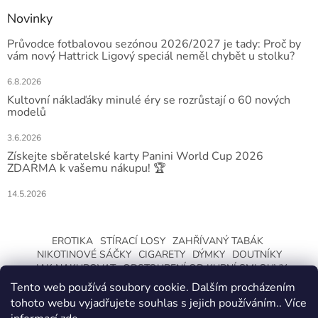
Novinky
Průvodce fotbalovou sezónou 2026/2027 je tady: Proč by
vám nový Hattrick Ligový speciál neměl chybět u stolku?
6.8.2026
Kultovní náklaďáky minulé éry se rozrůstají o 60 nových
modelů
3.6.2026
Získejte sběratelské karty Panini World Cup 2026
ZDARMA k vašemu nákupu! 🏆
14.5.2026
EROTIKA
STÍRACÍ LOSY
ZAHŘÍVANÝ TABÁK
NIKOTINOVÉ SÁČKY
CIGARETY
DÝMKY
DOUTNÍKY
JAK NAKUPOVAT
ODSTOUPENÍ OD KUPNÍ SMLOUVY
Tento web používá soubory cookie. Dalším procházením
tohoto webu vyjadřujete souhlas s jejich používáním.. Více