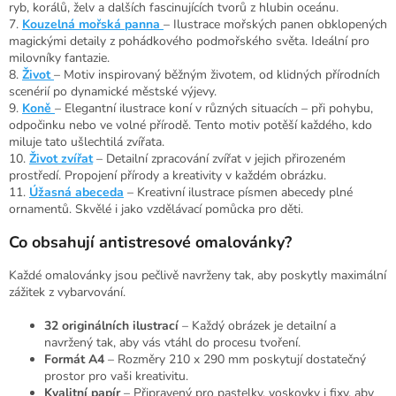
ryb, korálů, želv a dalších fascinujících tvorů z hlubin oceánu.
7.
Kouzelná mořská panna
– Ilustrace mořských panen obklopených
magickými detaily z pohádkového podmořského světa. Ideální pro
milovníky fantazie.
8.
Život
– Motiv inspirovaný běžným životem, od klidných přírodních
scenérií po dynamické městské výjevy.
9.
Koně
– Elegantní ilustrace koní v různých situacích – při pohybu,
odpočinku nebo ve volné přírodě. Tento motiv potěší každého, kdo
miluje tato ušlechtilá zvířata.
10.
Život zvířat
– Detailní zpracování zvířat v jejich přirozeném
prostředí. Propojení přírody a kreativity v každém obrázku.
11.
Úžasná abeceda
– Kreativní ilustrace písmen abecedy plné
ornamentů. Skvělé i jako vzdělávací pomůcka pro děti.
Co obsahují antistresové omalovánky?
Každé omalovánky jsou pečlivě navrženy tak, aby poskytly maximální
zážitek z vybarvování.
32 originálních ilustrací
– Každý obrázek je detailní a
navržený tak, aby vás vtáhl do procesu tvoření.
Formát A4
– Rozměry 210 x 290 mm poskytují dostatečný
prostor pro vaši kreativitu.
Kvalitní papír
– Připravený pro pastelky, voskovky i fixy, aby