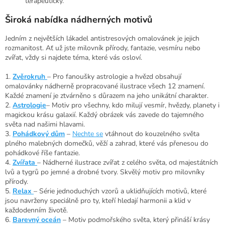
terapeutický.
Široká nabídka nádherných motivů
Jedním z největších lákadel antistresových omalovánek je jejich
rozmanitost. Ať už jste milovník přírody, fantazie, vesmíru nebo
zvířat, vždy si najdete téma, které vás osloví.
1.
Zvěrokruh
– Pro fanoušky astrologie a hvězd obsahují
omalovánky nádherně propracované ilustrace všech 12 znamení.
Každé znamení je ztvárněno s důrazem na jeho unikátní charakter.
2.
Astrologie
– Motiv pro všechny, kdo milují vesmír, hvězdy, planety i
magickou krásu galaxií. Každý obrázek vás zavede do tajemného
světa nad našimi hlavami.
3.
Pohádkový dům
–
Nechte se
vtáhnout do kouzelného světa
plného malebných domečků, věží a zahrad, které vás přenesou do
pohádkové říše fantazie.
4.
Zvířata
– Nádherné ilustrace zvířat z celého světa, od majestátních
lvů a tygrů po jemné a drobné tvory. Skvělý motiv pro milovníky
přírody.
5.
Relax
– Série jednoduchých vzorů a uklidňujících motivů, které
jsou navrženy speciálně pro ty, kteří hledají harmonii a klid v
každodenním životě.
6.
Barevný oceán
– Motiv podmořského světa, který přináší krásy