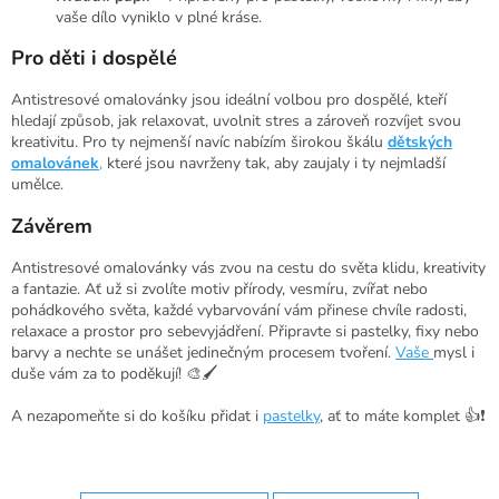
vaše dílo vyniklo v plné kráse.
Pro děti i dospělé
Antistresové omalovánky jsou ideální volbou pro dospělé, kteří
hledají způsob, jak relaxovat, uvolnit stres a zároveň rozvíjet svou
kreativitu. Pro ty nejmenší navíc nabízím širokou škálu
dětských
omalovánek
,
které jsou navrženy tak, aby zaujaly i ty nejmladší
umělce.
Závěrem
Antistresové omalovánky vás zvou na cestu do světa klidu, kreativity
a fantazie. Ať už si zvolíte motiv přírody, vesmíru, zvířat nebo
pohádkového světa, každé vybarvování vám přinese chvíle radosti,
relaxace a prostor pro sebevyjádření. Připravte si pastelky, fixy nebo
barvy a nechte se unášet jedinečným procesem tvoření.
Vaše
mysl i
duše vám za to poděkují! 🎨🖌️
A nezapomeňte si do košíku přidat i
pastelky
, ať to máte komplet 👍❗