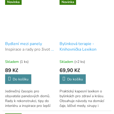
Novinka
Novinka
Bydlení mezi panely
Bylinková terapie -
Inspirace a rady pro život v
Knihovnička Lexikon
bytových domech
Skladem
(1 ks)
Skladem
(>2 ks)
89 Kč
69,90 Kč
Do košíku
Do košíku
Jedinečný časopis pro
Praktický kapesní lexikon o
obyvatele panelových domů.
bylinkách pro zdraví a krásu.
Rady k rekonstrukci, tipy do
Obsahuje návody na domácí
interiéru a inspirace pro lepší
čaje, léčivé medy, sirupy i
bydlení.
hubnutí.