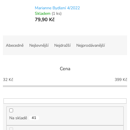
Marianne Bydlení 4/2022
Skladem
(1 ks)
79,90 Kč
Ř
a
Abecedně
Nejlevnější
Nejdražší
Nejprodávanější
z
e
n
Cena
í
p
32
Kč
399
Kč
r
o
d
u
k
t
Na skladě
41
ů