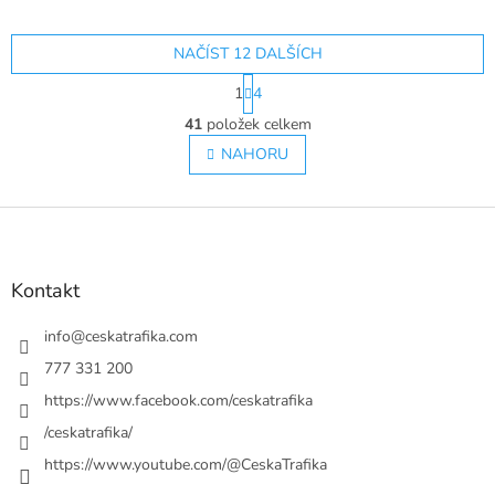
vašeho domova! ✨
NAČÍST 12 DALŠÍCH
S
1
4
t
O
r
41
položek celkem
v
á
l
NAHORU
n
á
k
o
d
v
Z
a
á
c
á
n
í
p
í
p
a
Kontakt
r
t
v
í
info
@
ceskatrafika.com
k
y
777 331 200
v
https://www.facebook.com/ceskatrafika
ý
p
/ceskatrafika/
i
https://www.youtube.com/@CeskaTrafika
s
u