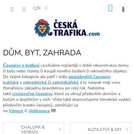
Přejít
NÁKU
na
CZK
obsah
KOŠÍK
DŮM, BYT, ZAHRADA
Časopisy o bydlení
využíváme nejčastěji v době rekonstrukce domu
či bytu nebo stavby či koupě nového bydlení či rekreačního objektu.
Do stejné kategorie ale patří i stále
populárnější časopisy
kutilské
a
zahradnické či zahrádkářské
a ty naopak mají svou
čtenářskou základnu pravidelnou po celý rok. Nabízíme
také
cizojazyčné časopisy
, které se věnují především domům a
bytům a doplňkům v nich. Vřele také doporučujeme tématické vydání
předevčím kreativ časopisů, zaměřující se
na
Vánoce
či
Velikonoce
❗❗❗
CHALUPA &
KUTILSTVÍ & DIY
VENKOV