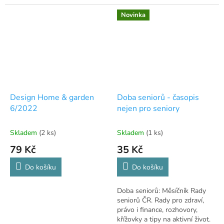
V angličtině. 🏡🌿
Novinka
Design Home & garden
Doba seniorů - časopis
6/2022
nejen pro seniory
Skladem
(2 ks)
Skladem
(1 ks)
79 Kč
35 Kč
Do košíku
Do košíku
Doba seniorů: Měsíčník Rady
seniorů ČR. Rady pro zdraví,
právo i finance, rozhovory,
křížovky a tipy na aktivní život.