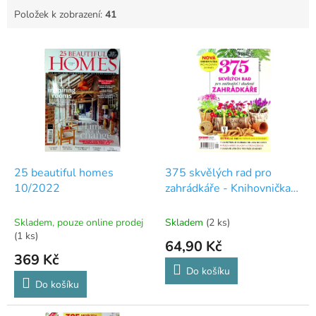
Položek k zobrazení:
41
V
ý
p
i
s
p
r
o
d
25 beautiful homes
375 skvělých rad pro
u
10/2022
zahrádkáře - Knihovnička
k
Paní domu 2022
t
Skladem, pouze online prodej
Skladem
(2 ks)
ů
(1 ks)
64,90 Kč
369 Kč
Do košíku
Do košíku