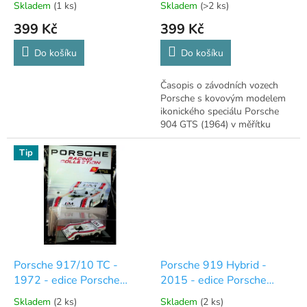
t
Skladem
(1 ks)
Skladem
(>2 ks)
ů
399 Kč
399 Kč
Do košíku
Do košíku
Časopis o závodních vozech
Porsche s kovovým modelem
ikonického speciálu Porsche
904 GTS (1964) v měřítku
1:43.
Tip
Porsche 917/10 TC -
Porsche 919 Hybrid -
1972 - edice Porsche
2015 - edice Porsche
Racing Collection 09
Racing Collection 06
Skladem
(2 ks)
Skladem
(2 ks)
Průměrné
Průměrné