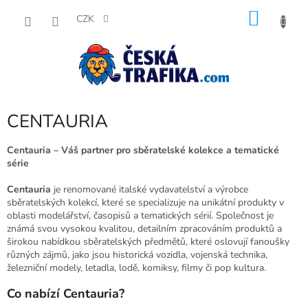
Přejít
NÁKU
na
CZK
obsah
KOŠÍK
CENTAURIA
Centauria – Váš partner pro sběratelské kolekce a tematické
série
Centauria
je renomované italské vydavatelství a výrobce
sběratelských kolekcí, které se specializuje na unikátní produkty v
oblasti modelářství, časopisů a tematických sérií. Společnost je
známá svou vysokou kvalitou, detailním zpracováním produktů a
širokou nabídkou sběratelských předmětů, které oslovují fanoušky
různých zájmů, jako jsou historická vozidla, vojenská technika,
železniční modely, letadla, lodě, komiksy, filmy či pop kultura.
Co nabízí Centauria?