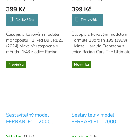
399 Kč
399 Kč
Do košíku
Do košíku
Časopis s kovovým modelem
Časopis s kovovým modelem
monopostu F1 Red Bull RB20
Formule 1 Jordan 199 (1999)
(2024) Maxe Verstappena v
Heinze-Haralda Frentzena z
měřítku 1:43 z edice Racing
edice Racing Cars The Ultimate
Cars.
Collection.
Novinka
Novinka
Sestavitelný model
Sestavitelný model
FERRARI F1 – 2000
FERRARI F1 – 2000
Michael Schumacher v
Michael Schumacher v
měřítku 1:8 - číslo 21
měřítku 1:8 - číslo 22
Skladem
(1 ks)
Skladem
(1 ks)