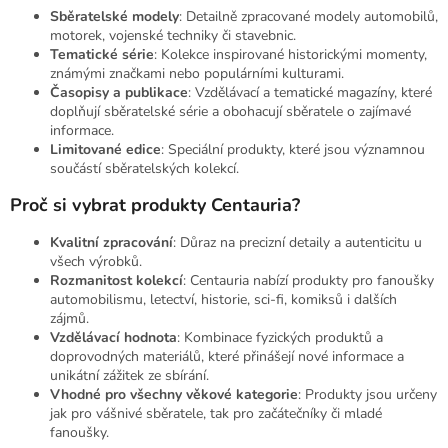
Sběratelské modely
: Detailně zpracované modely automobilů,
motorek, vojenské techniky či stavebnic.
Tematické série
: Kolekce inspirované historickými momenty,
známými značkami nebo populárními kulturami.
Časopisy a publikace
: Vzdělávací a tematické magazíny, které
doplňují sběratelské série a obohacují sběratele o zajímavé
informace.
Limitované edice
: Speciální produkty, které jsou významnou
součástí sběratelských kolekcí.
Proč si vybrat produkty Centauria?
Kvalitní zpracování
: Důraz na precizní detaily a autenticitu u
všech výrobků.
Rozmanitost kolekcí
: Centauria nabízí produkty pro fanoušky
automobilismu, letectví, historie, sci-fi, komiksů i dalších
zájmů.
Vzdělávací hodnota
: Kombinace fyzických produktů a
doprovodných materiálů, které přinášejí nové informace a
unikátní zážitek ze sbírání.
Vhodné pro všechny věkové kategorie
: Produkty jsou určeny
jak pro vášnivé sběratele, tak pro začátečníky či mladé
fanoušky.