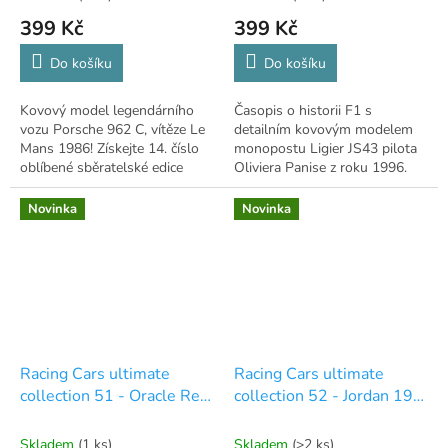
399 Kč
399 Kč
Do košíku
Do košíku
Kovový model legendárního
Časopis o historii F1 s
vozu Porsche 962 C, vítěze Le
detailním kovovým modelem
Mans 1986! Získejte 14. číslo
monopostu Ligier JS43 pilota
oblíbené sběratelské edice
Oliviera Panise z roku 1996.
Porsche Racing Collection.
Pro sběratele.
Novinka
Novinka
Racing Cars ultimate
Racing Cars ultimate
collection 51 - Oracle Red
collection 52 - Jordan 199
Bull Racing RB20 Max
- Heinz Harald Frentzen
Verstappen - 2024
Skladem
(1 ks)
Skladem
(>2 ks)