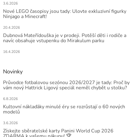
3.6.2026
Nové LEGO časopisy jsou tady: Ulovte exkluzivní figurky
Ninjago a Minecraft!
20.4.2026
Dubnová Mateřídouška je v prodeji. Potěší děti i rodiče a
navíc obsahuje vstupenku do Mirakulum parku
16.4.2026
Novinky
Průvodce fotbalovou sezónou 2026/2027 je tady: Proč by
vám nový Hattrick Ligový speciál neměl chybět u stolku?
6.8.2026
Kultovní náklaďáky minulé éry se rozrůstají o 60 nových
modelů
3.6.2026
Získejte sběratelské karty Panini World Cup 2026
ZDARMA k vašemu nákupu! 🏆