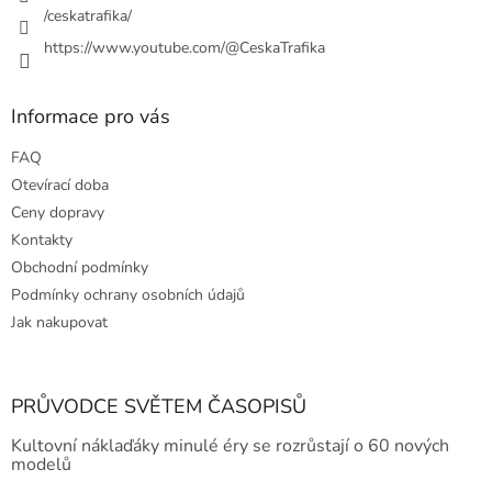
y
/ceskatrafika/
v
ý
https://www.youtube.com/@CeskaTrafika
p
i
s
Informace pro vás
u
FAQ
Otevírací doba
Ceny dopravy
Kontakty
Obchodní podmínky
Podmínky ochrany osobních údajů
Jak nakupovat
PRŮVODCE SVĚTEM ČASOPISŮ
Kultovní náklaďáky minulé éry se rozrůstají o 60 nových
modelů