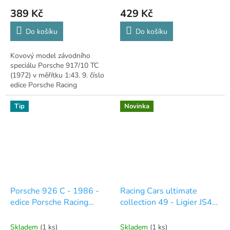
hodnocení
hodnocení
389 Kč
429 Kč
produktu
produktu
je
je
Do košíku
Do košíku
5,0
5,0
z
z
Kovový model závodního
5
5
speciálu Porsche 917/10 TC
hvězdiček.
hvězdiček.
(1972) v měřítku 1:43. 9. číslo
edice Porsche Racing
Collection včetně časopisu.
Tip
Novinka
Porsche 926 C - 1986 -
Racing Cars ultimate
edice Porsche Racing
collection 49 - Ligier JS43
Collection 14
- Olivier Panis
Skladem
(1 ks)
Skladem
(1 ks)