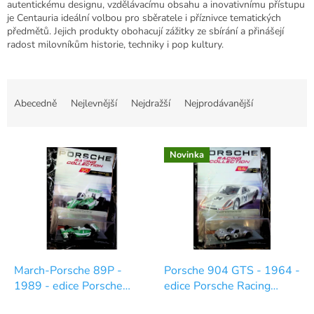
autentickému designu, vzdělávacímu obsahu a inovativnímu přístupu
je Centauria ideální volbou pro sběratele i příznivce tematických
předmětů. Jejich produkty obohacují zážitky ze sbírání a přinášejí
radost milovníkům historie, techniky i pop kultury.
Ř
a
Abecedně
Nejlevnější
Nejdražší
Nejprodávanější
z
e
V
n
Novinka
ý
í
p
p
i
r
s
o
p
d
r
u
o
k
d
t
March-Porsche 89P -
Porsche 904 GTS - 1964 -
u
ů
1989 - edice Porsche
edice Porsche Racing
k
Racing Collection 50
Collection 64