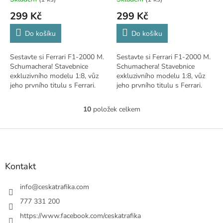
299 Kč
299 Kč
Do košíku
Do košíku
Sestavte si Ferrari F1-2000 M.
Sestavte si Ferrari F1-2000 M.
Schumachera! Stavebnice
Schumachera! Stavebnice
exkluzivního modelu 1:8, vůz
exkluzivního modelu 1:8, vůz
jeho prvního titulu s Ferrari.
jeho prvního titulu s Ferrari.
Celkem 110 čísel.
Celkem 110 čísel.
10
položek celkem
O
v
l
Z
á
á
d
p
a
a
Kontakt
c
t
í
í
info
@
ceskatrafika.com
p
r
777 331 200
v
https://www.facebook.com/ceskatrafika
k