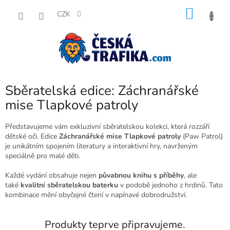
Přejít
NÁKU
na
CZK
obsah
KOŠÍK
Sběratelská edice: Záchranářské
mise Tlapkové patroly
Představujeme vám exkluzivní sběratelskou kolekci, která rozzáří
dětské oči. Edice
Záchranářské mise Tlapkové patroly
(Paw Patrol)
je unikátním spojením literatury a interaktivní hry, navrženým
speciálně pro malé děti.
Každé vydání obsahuje nejen
půvabnou knihu s příběhy
, ale
také
kvalitní sběratelskou baterku
v podobě jednoho z hrdinů. Tato
kombinace mění obyčejné čtení v napínavé dobrodružství.
Produkty teprve připravujeme.