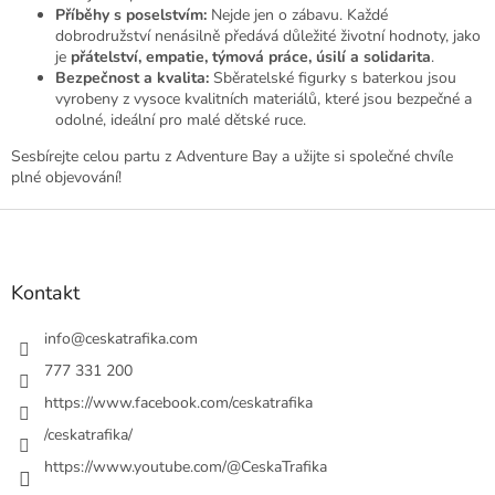
Příběhy s poselstvím:
Nejde jen o zábavu. Každé
dobrodružství nenásilně předává důležité životní hodnoty, jako
je
přátelství, empatie, týmová práce, úsilí a solidarita
.
Bezpečnost a kvalita:
Sběratelské figurky s baterkou jsou
vyrobeny z vysoce kvalitních materiálů, které jsou bezpečné a
odolné, ideální pro malé dětské ruce.
Sesbírejte celou partu z Adventure Bay a užijte si společné chvíle
plné objevování!
Z
á
p
a
Kontakt
t
í
info
@
ceskatrafika.com
777 331 200
https://www.facebook.com/ceskatrafika
/ceskatrafika/
https://www.youtube.com/@CeskaTrafika