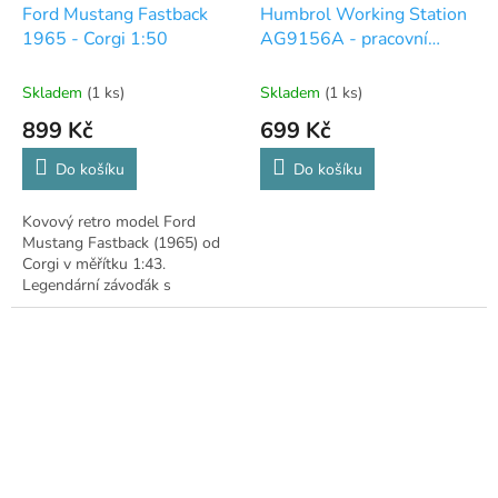
Ford Mustang Fastback
Humbrol Working Station
1965 - Corgi 1:50
AG9156A - pracovní
stanice
Skladem
(1 ks)
Skladem
(1 ks)
899 Kč
699 Kč
Do košíku
Do košíku
Kovový retro model Ford
Mustang Fastback (1965) od
Corgi v měřítku 1:43.
Legendární závoďák s
otevíracími dveřmi pro
sběratele.