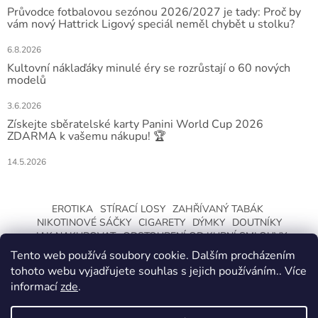
Průvodce fotbalovou sezónou 2026/2027 je tady: Proč by
vám nový Hattrick Ligový speciál neměl chybět u stolku?
6.8.2026
Kultovní náklaďáky minulé éry se rozrůstají o 60 nových
modelů
3.6.2026
Získejte sběratelské karty Panini World Cup 2026
ZDARMA k vašemu nákupu! 🏆
14.5.2026
EROTIKA
STÍRACÍ LOSY
ZAHŘÍVANÝ TABÁK
NIKOTINOVÉ SÁČKY
CIGARETY
DÝMKY
DOUTNÍKY
JAK NAKUPOVAT
ODSTOUPENÍ OD KUPNÍ SMLOUVY
Tento web používá soubory cookie. Dalším procházením
tohoto webu vyjadřujete souhlas s jejich používáním.. Více
informací
zde
.