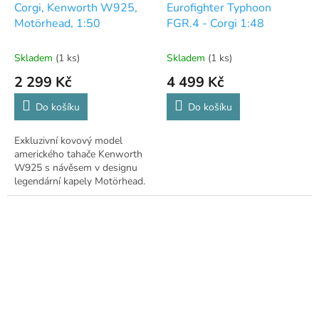
Corgi, Kenworth W925,
Eurofighter Typhoon
Motörhead, 1:50
FGR.4 - Corgi 1:48
Skladem
(1 ks)
Skladem
(1 ks)
2 299 Kč
4 499 Kč
Do košíku
Do košíku
Exkluzivní kovový model
amerického tahače Kenworth
W925 s návěsem v designu
legendární kapely Motörhead.
Měřítko 1:50.