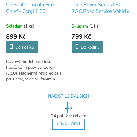
Chevrolet impala Fire
Land Rover Series I 80 -
Chief - Corgi 1:50
RAC Road Service Vehicle
Skladem
(1 ks)
Skladem
(1 ks)
899 Kč
799 Kč
Do košíku
Do košíku
Kovový model americké
hasičské Impaly od Corgi
(1:50). Nádherná retro edice s
pružinovým odpružením a
dvěma figurkami! 🚒
NAČÍST 12 DALŠÍCH
S
1
2
t
O
r
24
položek celkem
v
á
l
NAHORU
n
á
k
o
d