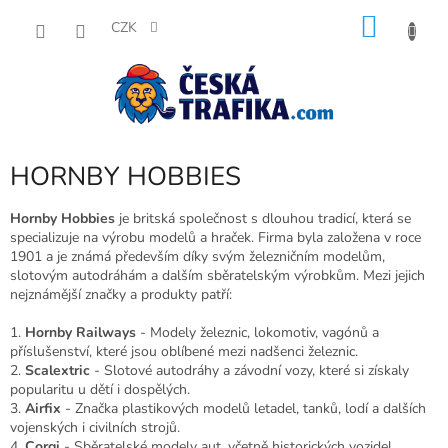
Přejít
NÁKU
na
CZK
obsah
KOŠÍK
HORNBY HOBBIES
Hornby Hobbies
je britská společnost s dlouhou tradicí, která se
specializuje na výrobu modelů a hraček. Firma byla založena v roce
1901 a je známá především díky svým železničním modelům,
slotovým autodráhám a dalším sběratelským výrobkům. Mezi jejich
nejznámější značky a produkty patří:
1.
Hornby Railways
- Modely železnic, lokomotiv, vagónů a
příslušenství, které jsou oblíbené mezi nadšenci železnic.
2.
Scalextric
- Slotové autodráhy a závodní vozy, které si získaly
popularitu u dětí i dospělých.
3.
Airfix
- Značka plastikových modelů letadel, tanků, lodí a dalších
vojenských i civilních strojů.
4.
Corgi
- Sběratelské modely aut, včetně historických vozidel,