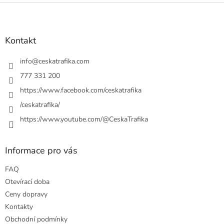
v
Z
a
á
c
á
n
í
p
í
p
a
Kontakt
r
t
v
í
info
@
ceskatrafika.com
k
y
777 331 200
v
https://www.facebook.com/ceskatrafika
ý
p
/ceskatrafika/
i
https://www.youtube.com/@CeskaTrafika
s
u
Informace pro vás
FAQ
Otevírací doba
Ceny dopravy
Kontakty
Obchodní podmínky