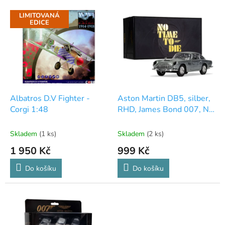
V
n
LIMITOVANÁ
ý
í
EDICE
p
p
i
r
s
o
p
d
r
u
o
k
d
t
Albatros D.V Fighter -
Aston Martin DB5, silber,
u
ů
Corgi 1:48
RHD, James Bond 007, No
k
Time To Die
t
Skladem
(1 ks)
Skladem
(2 ks)
ů
1 950 Kč
999 Kč
Do košíku
Do košíku