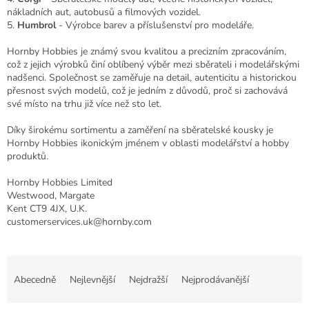
nákladních aut, autobusů a filmových vozidel.
5.
Humbrol
- Výrobce barev a příslušenství pro modeláře.
Hornby Hobbies je známý svou kvalitou a precizním zpracováním,
což z jejich výrobků činí oblíbený výběr mezi sběrateli i modelářskými
nadšenci. Společnost se zaměřuje na detail, autenticitu a historickou
přesnost svých modelů, což je jedním z důvodů, proč si zachovává
své místo na trhu již více než sto let.
Díky širokému sortimentu a zaměření na sběratelské kousky je
Hornby Hobbies ikonickým jménem v oblasti modelářství a hobby
produktů.
Hornby Hobbies Limited
Westwood, Margate
Kent CT9 4JX, U.K.
customerservices.uk@hornby.com
Ř
a
Abecedně
Nejlevnější
Nejdražší
Nejprodávanější
z
e