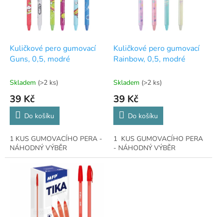
s
p
r
o
d
Kuličkové pero gumovací
Kuličkové pero gumovací
u
Guns, 0,5, modré
Rainbow, 0,5, modré
k
t
Skladem
(>2 ks)
Skladem
(>2 ks)
ů
39 Kč
39 Kč
Do košíku
Do košíku
1 KUS GUMOVACÍHO PERA -
1 KUS GUMOVACÍHO PERA
NÁHODNÝ VÝBĚR
- NÁHODNÝ VÝBĚR