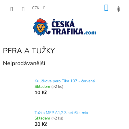
Přejít
NÁKU
na
CZK
obsah
KOŠÍK
PERA A TUŽKY
Nejprodávanější
Kuličkové pero Tika 107 - červená
Skladem
(>2 ks)
10 Kč
Tužka MFP č.1,2,3 set 6ks mix
Skladem
(>2 ks)
20 Kč