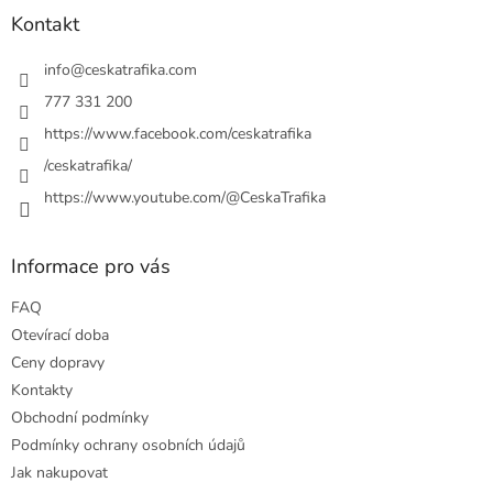
a
a
Kontakt
c
t
í
í
info
@
ceskatrafika.com
p
r
777 331 200
v
https://www.facebook.com/ceskatrafika
k
y
/ceskatrafika/
v
ý
https://www.youtube.com/@CeskaTrafika
p
i
s
Informace pro vás
u
FAQ
Otevírací doba
Ceny dopravy
Kontakty
Obchodní podmínky
Podmínky ochrany osobních údajů
Jak nakupovat