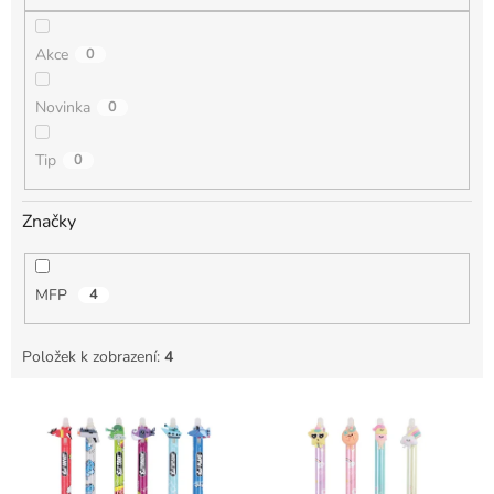
Akce
0
Novinka
0
Tip
0
Značky
MFP
4
Položek k zobrazení:
4
V
ý
p
i