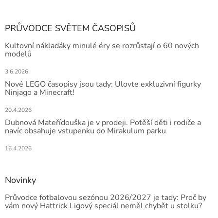
PRŮVODCE SVĚTEM ČASOPISŮ
Kultovní náklaďáky minulé éry se rozrůstají o 60 nových
modelů
3.6.2026
Nové LEGO časopisy jsou tady: Ulovte exkluzivní figurky
Ninjago a Minecraft!
20.4.2026
Dubnová Mateřídouška je v prodeji. Potěší děti i rodiče a
navíc obsahuje vstupenku do Mirakulum parku
16.4.2026
Novinky
Průvodce fotbalovou sezónou 2026/2027 je tady: Proč by
vám nový Hattrick Ligový speciál neměl chybět u stolku?