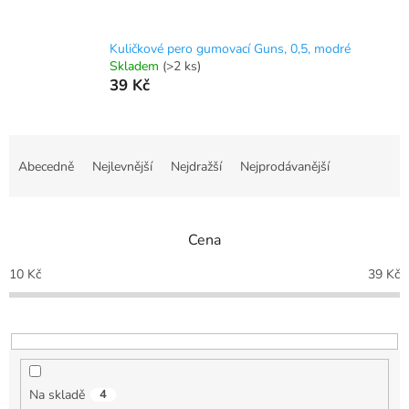
Kuličkové pero gumovací Guns, 0,5, modré
Skladem
(>2 ks)
39 Kč
Ř
a
Abecedně
Nejlevnější
Nejdražší
Nejprodávanější
z
e
n
Cena
í
p
10
Kč
39
Kč
r
o
d
u
k
t
Na skladě
4
ů