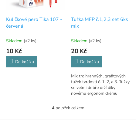
Kuličkové pero Tika 107 -
Tužka MFP č.1,2,3 set 6ks
červená
mix
Skladem
(>2 ks)
Skladem
(>2 ks)
10 Kč
20 Kč
Do košíku
Do košíku
Mix trojhranných, grafitových
tužek tvrdosti č. 1, 2, a 3. Tužky
se velmi dobře drží díky
novému ergonomickému
trojhrannému designu. Tyto
dřevěné tužky jsou ideální pro
4
položek celkem
O
psaní,...
v
l
Z
á
á
d
p