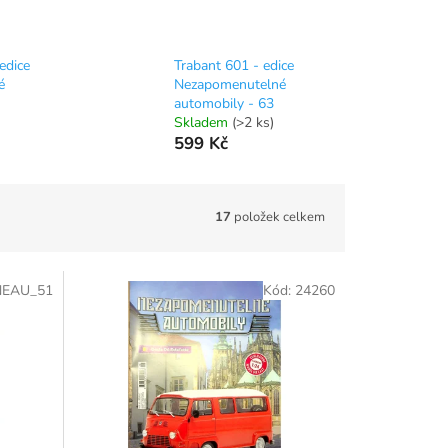
edice
Trabant 601 - edice
é
Nezapomenutelné
automobily - 63
Skladem
(>2 ks)
599 Kč
17
položek celkem
NEAU_51
Kód:
24260