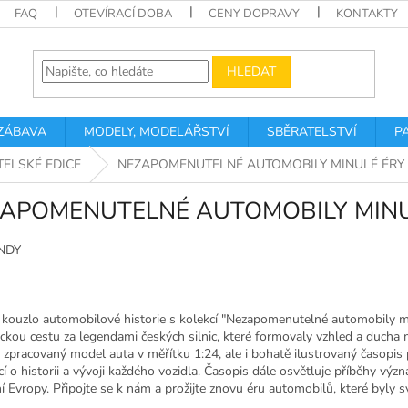
FAQ
OTEVÍRACÍ DOBA
CENY DOPRAVY
KONTAKTY
HLEDAT
 ZÁBAVA
MODELY, MODELÁŘSTVÍ
SBĚRATELSTVÍ
P
TELSKÉ EDICE
NEZAPOMENUTELNÉ AUTOMOBILY MINULÉ ÉRY
APOMENUTELNÉ AUTOMOBILY MINU
 kouzlo automobilové historie s kolekcí "Nezapomenutelné automobily m
ckou cestu za legendami českých silnic, které formovaly vzhled a ducha mi
 zpracovaný model auta v měřítku 1:24, ale i bohatě ilustrovaný časopis p
í o historii a vývoji každého vozidla. Časopis dále osvětluje příběhy vý
í Evropy. Připojte se k nám a prožijte znovu éru automobilů, které byly