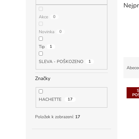
n
Nejpr
e
l
Akce
0
Novinka
0
Tip
1
Ř
SLEVA - POŠKOZENO
1
a
Abece
z
Značky
e
V
n
ý
í
PO
p
HACHETTE
17
p
i
r
s
o
Položek k zobrazení:
17
p
d
r
u
o
k