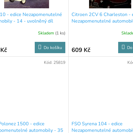
10 - edice Nezapomenutelné
Citroen 2CV 6 Charleston - 
obily - 14 - uvolněný díl
Nezapomenutelné automobil
iéru
Skladem
(1 ks)
Skla
Do košíku
Do
 Kč
609 Kč
Kód:
25819
Kó
olonez 1500 - edice
FSO Syrena 104 - edice
pomenutelné automobily - 35
Nezapomenutelné automobil