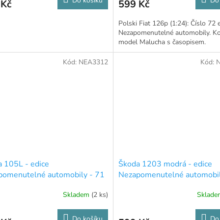
Do košíku
Do
 Kč
599 Kč
Polski Fiat 126p (1:24): Číslo 72 
Nezapomenutelné automobily. K
model Malucha s časopisem.
Kód:
NEA3312
Kód:
 105L - edice
Škoda 1203 modrá - edice
pomenutelné automobily - 71
Nezapomenutelné automobil
Skladem
(2 ks)
Sklad
Do košíku
Do