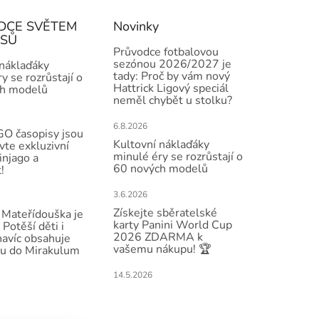
DCE SVĚTEM
Novinky
ISŮ
Průvodce fotbalovou
sezónou 2026/2027 je
 náklaďáky
tady: Proč by vám nový
y se rozrůstají o
Hattrick Ligový speciál
h modelů
neměl chybět u stolku?
6.8.2026
O časopisy jsou
Kultovní náklaďáky
vte exkluzivní
minulé éry se rozrůstají o
injago a
60 nových modelů
!
3.6.2026
Získejte sběratelské
Mateřídouška je
karty Panini World Cup
 Potěší děti i
2026 ZDARMA k
navíc obsahuje
vašemu nákupu! 🏆
u do Mirakulum
14.5.2026