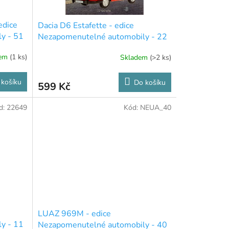
edice
Dacia D6 Estafette - edice
y - 51
Nezapomenutelné automobily - 22
dem
(1 ks)
Skladem
(>2 ks)
 košíku
Do košíku
599 Kč
d:
22649
Kód:
NEUA_40
LUAZ 969M - edice
y - 11
Nezapomenutelné automobily - 40