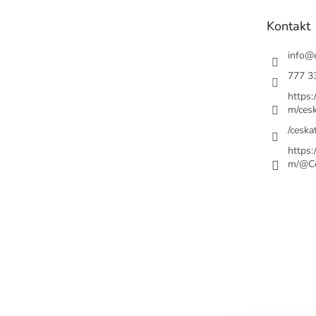
t
Kontakt
í
info
@
777 3
https
m/cesk
/ceskat
https
m/@Ce