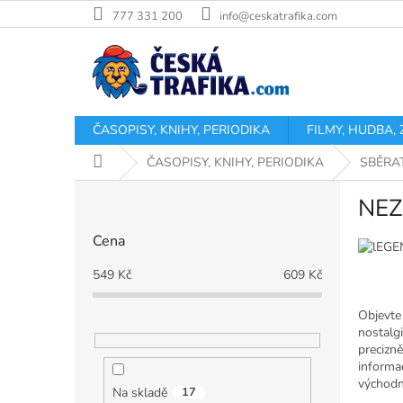
Přejít
777 331 200
info@ceskatrafika.com
na
obsah
ČASOPISY, KNIHY, PERIODIKA
FILMY, HUDBA,
Domů
ČASOPISY, KNIHY, PERIODIKA
SBĚRA
P
NEZ
o
s
Cena
t
r
549
Kč
609
Kč
a
n
Objevte
n
nostalgi
í
precizně
p
informac
východn
a
Na skladě
17