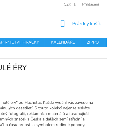
OBCHODNÍ PODMÍNKY
PODMÍNKY OCHRANY OSOBNÍCH ÚDA
CZK
Přihlášení
NÁKUPNÍ
Prázdný košík
KOŠÍK
APÍRNICTVÍ, HRAČKY
KALENDÁŘE
ZIPPO
Obchodní 
LÉ ÉRY
inulé éry" od Hachette. Každé vydání vás zavede na
nulých desetiletí. S touto kolekcí nejenže získáte
lný fotografií, reklamních materiálů a fascinujících
znamných značek z Česka a dalších zemí střední a
 svého času hrdostí a symbolem rodinné pohody.