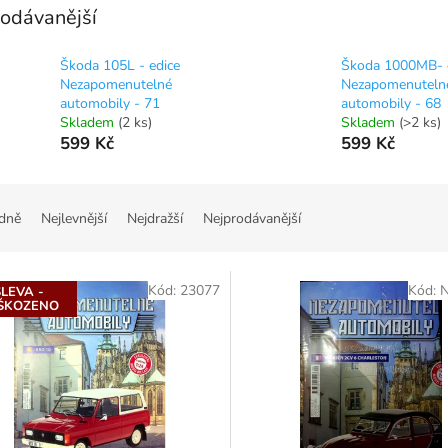
odávanější
Škoda 105L - edice
Škoda 1000MB- 
Nezapomenutelné
Nezapomenuteln
automobily - 71
automobily - 68
Skladem
(2 ks)
Skladem
(>2 ks)
599 Kč
599 Kč
dně
Nejlevnější
Nejdražší
Nejprodávanější
Kód:
23077
Kód:
SLEVA -
ŠKOZENO