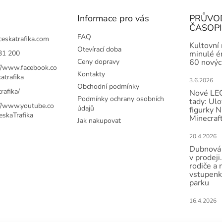
v
ý
Informace pro vás
PRŮVO
p
ČASOP
i
s
FAQ
ceskatrafika.com
Kultovní
u
Otevírací doba
31 200
minulé ér
Ceny dopravy
60 novýc
://www.facebook.co
Kontakty
atrafika
3.6.2026
Obchodní podmínky
rafika/
Nové LEG
Podmínky ochrany osobních
tady: Ulo
://www.youtube.co
údajů
figurky N
skaTrafika
Minecraft
Jak nakupovat
20.4.2026
Dubnová 
v prodeji.
rodiče a 
vstupenk
parku
16.4.2026