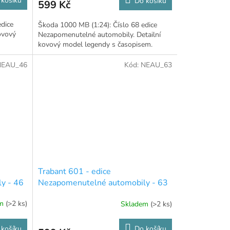
 košíku
Do košíku
599 Kč
edice
Škoda 1000 MB (1:24): Číslo 68 edice
ovový
Nezapomenutelné automobily. Detailní
kovový model legendy s časopisem.
NEAU_46
Kód:
NEAU_63
Trabant 601 - edice
y - 46
Nezapomenutelné automobily - 63
em
(>2 ks)
Skladem
(>2 ks)
 košíku
Do košíku