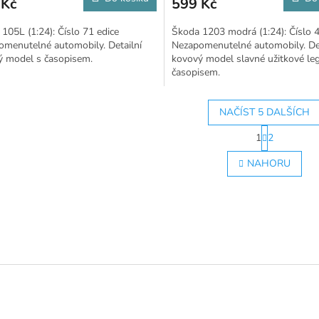
 Kč
599 Kč
105L (1:24): Číslo 71 edice
Škoda 1203 modrá (1:24): Číslo 4
menutelné automobily. Detailní
Nezapomenutelné automobily. Det
ý model s časopisem.
kovový model slavné užitkové le
časopisem.
NAČÍST 5 DALŠÍCH
S
1
2
t
O
r
v
NAHORU
á
l
n
á
k
d
o
a
v
c
á
í
n
p
í
r
v
k
y