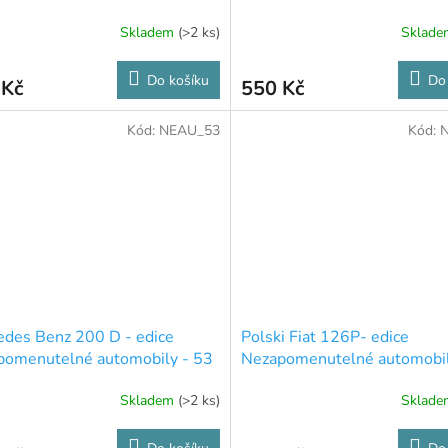
Skladem
(>2 ks)
Sklad
Do košíku
Do
 Kč
550 Kč
Kód:
NEAU_53
Kód:
des Benz 200 D - edice
Polski Fiat 126P- edice
pomenutelné automobily - 53
Nezapomenutelné automobil
Skladem
(>2 ks)
Sklad