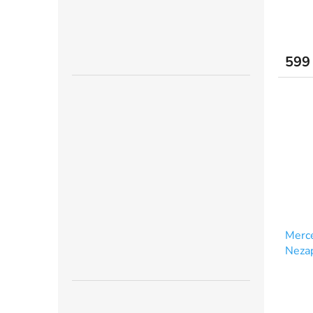
599
Merce
Neza