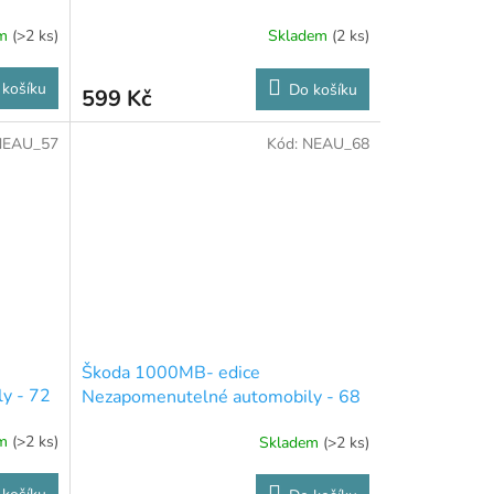
em
(>2 ks)
Skladem
(2 ks)
 košíku
Do košíku
599 Kč
NEAU_57
Kód:
NEAU_68
Škoda 1000MB- edice
y - 72
Nezapomenutelné automobily - 68
em
(>2 ks)
Skladem
(>2 ks)