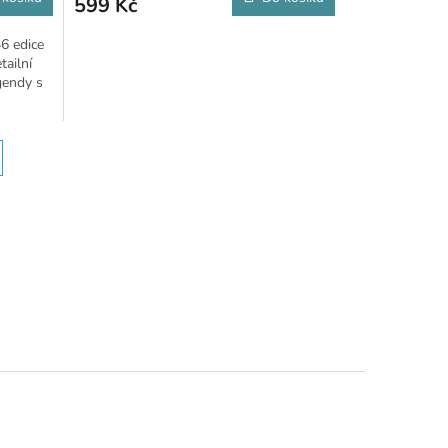
599 Kč
6 edice
ailní
gendy s