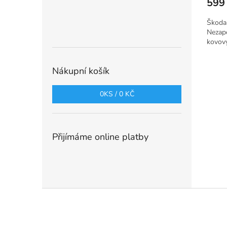
599
Škoda 
Nezapo
kovov
Nákupní košík
0
KS /
0 KČ
Přijímáme online platby
Z
á
p
a