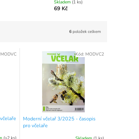
Skladem
(1 ks)
69 Kč
6
položek celkem
:
MODVC
Kód:
MODVC2
 včelaře
Moderní včelař 3/2025 - časopis
pro včelaře
em
(>2 ks)
Skladem
(1 ks)