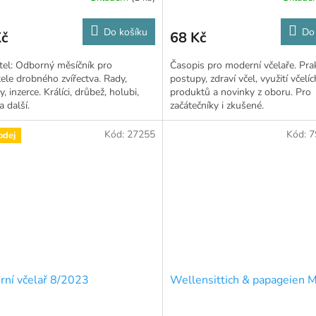
Do košíku
Do
Kč
68 Kč
el: Odborný měsíčník pro
Časopis pro moderní včelaře. Pra
ele drobného zvířectva. Rady,
postupy, zdraví včel, využití včelíc
, inzerce. Králíci, drůbež, holubi,
produktů a novinky z oboru. Pro
a další.
začátečníky i zkušené.
Kód:
27255
Kód:
7
odej
ní včelař 8/2023
Wellensittich & papageien 