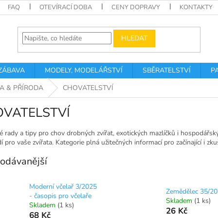
FAQ
OTEVÍRACÍ DOBA
CENY DOPRAVY
KONTAKTY
HLEDAT
 ZÁBAVA
MODELY, MODELÁŘSTVÍ
SBĚRATELSTVÍ
P
TA & PŘÍRODA
CHOVATELSTVÍ
VATELSTVÍ
é rady a tipy pro chov drobných zvířat, exotických mazlíčků i hospodářských 
í pro vaše zvířata. Kategorie plná užitečných informací pro začínající i zk
odávanější
Moderní včelař 3/2025
Zemědělec 35/2
- časopis pro včelaře
Skladem
(1 ks)
Skladem
(1 ks)
26 Kč
68 Kč