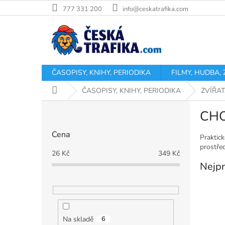
Přejít
777 331 200
info@ceskatrafika.com
na
obsah
ČASOPISY, KNIHY, PERIODIKA
FILMY, HUDBA,
Domů
ČASOPISY, KNIHY, PERIODIKA
ZVÍŘA
P
CHO
o
s
Cena
t
Praktick
prostřed
r
26
Kč
349
Kč
a
Nejpr
n
n
í
p
a
Na skladě
6