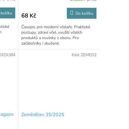
 košíku
Do košíku
68 Kč
ktické
Časopis pro moderní včelaře. Praktické
h
postupy, zdraví včel, využití včelích
produktů a novinky z oboru. Pro
začátečníky i zkušené.
SEDI384
Kód:
ZEMED2
Magazin
Zemědělec 35/2025