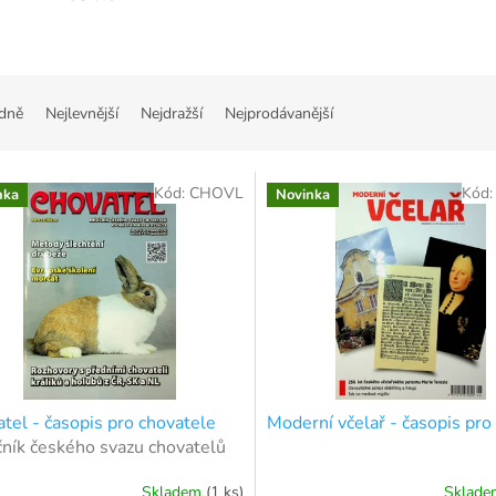
dně
Nejlevnější
Nejdražší
Nejprodávanější
Kód:
CHOVL
Kód
nka
Novinka
tel - časopis pro chovatele
Moderní včelař - časopis pro
ník českého svazu chovatelů
Skladem
(1 ks)
Sklad