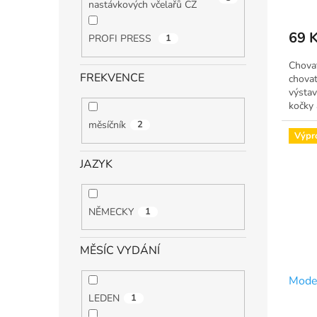
nastávkových včelařů CZ
69 
PROFI PRESS
1
Chovat
FREKVENCE
chovat
výstavy
kočky 
měsíčník
2
Výpr
JAZYK
NĚMECKY
1
MĚSÍC VYDÁNÍ
Moder
LEDEN
1