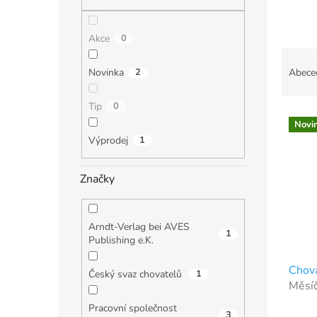
n
e
l
Akce
0
Ř
a
Novinka
2
Abece
z
e
Tip
0
V
n
Novi
ý
í
Výprodej
1
p
p
i
r
s
o
Značky
p
d
r
u
o
k
Arndt-Verlag bei AVES
1
d
t
Publishing e.K.
u
ů
Chova
k
Český svaz chovatelů
1
Měsíč
t
ů
Pracovní společnost
3