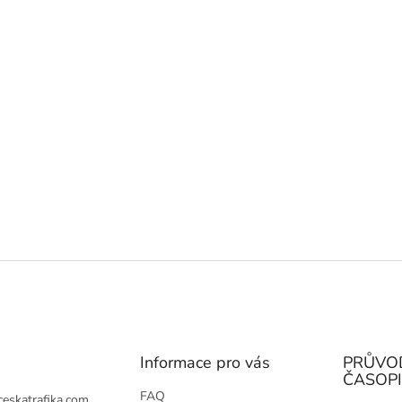
Informace pro vás
PRŮVO
ČASOP
FAQ
ceskatrafika.com