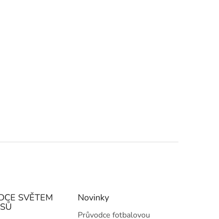
DCE SVĚTEM
Novinky
ISŮ
Průvodce fotbalovou