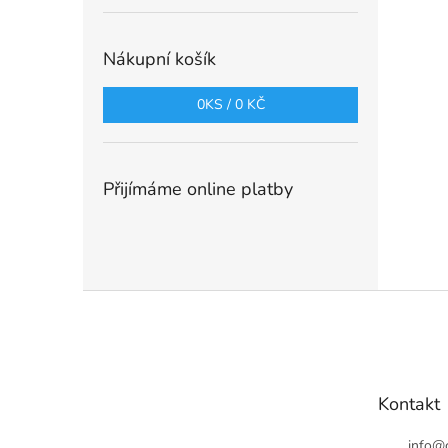
Nákupní košík
0
KS /
0 KČ
Přijímáme online platby
Z
á
p
a
t
Kontakt
í
info
@