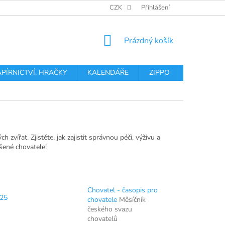
OBCHODNÍ PODMÍNKY
PODMÍNKY OCHRANY OSOBNÍCH ÚDA
CZK
Přihlášení
NÁKUPNÍ
Prázdný košík
KOŠÍK
APÍRNICTVÍ, HRAČKY
KALENDÁŘE
ZIPPO
Obchodní 
zvířat. Zjistěte, jak zajistit správnou péči, výživu a
ušené chovatele!
Chovatel - časopis pro
025
chovatele
Měsíčník
českého svazu
chovatelů