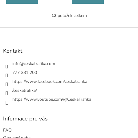
12
položek celkem
O
v
l
Z
á
á
d
p
a
a
Kontakt
c
t
í
í
info
@
ceskatrafika.com
p
r
777 331 200
v
https://www.facebook.com/ceskatrafika
k
y
/ceskatrafika/
v
ý
https://www.youtube.com/@CeskaTrafika
p
i
s
Informace pro vás
u
FAQ
Otevírací doba