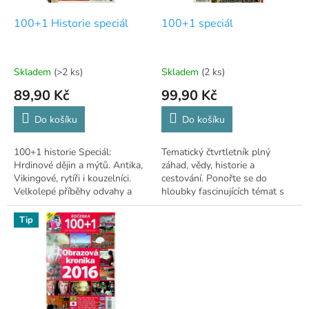
o
d
100+1 Historie speciál
100+1 speciál
u
k
t
Skladem
(>2 ks)
Skladem
(2 ks)
ů
89,90 Kč
99,90 Kč
Do košíku
Do košíku
100+1 historie Speciál:
Tematický čtvrtletník plný
Hrdinové dějin a mýtů. Antika,
záhad, vědy, historie a
Vikingové, rytíři i kouzelníci.
cestování. Ponořte se do
Velkolepé příběhy odvahy a
hloubky fascinujících témat s
magie.
magazínem 100+1 Speciál!
Tip