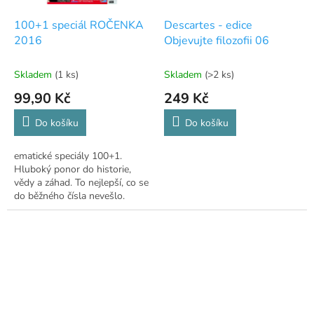
100+1 speciál ROČENKA
Descartes - edice
2016
Objevujte filozofii 06
Skladem
(1 ks)
Skladem
(>2 ks)
99,90 Kč
249 Kč
Do košíku
Do košíku
ematické speciály 100+1.
Hluboký ponor do historie,
vědy a záhad. To nejlepší, co se
do běžného čísla nevešlo.
Vychází 4x ročně.