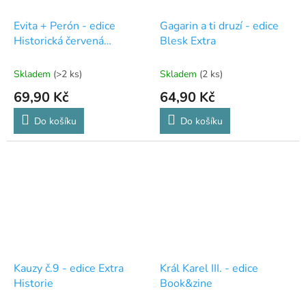
Evita + Perón - edice
Gagarin a ti druzí - edice
Historická červená
Blesk Extra
knihovna
Skladem
(>2 ks)
Skladem
(2 ks)
69,90 Kč
64,90 Kč
Do košíku
Do košíku
Kauzy č.9 - edice Extra
Král Karel III. - edice
Historie
Book&zine