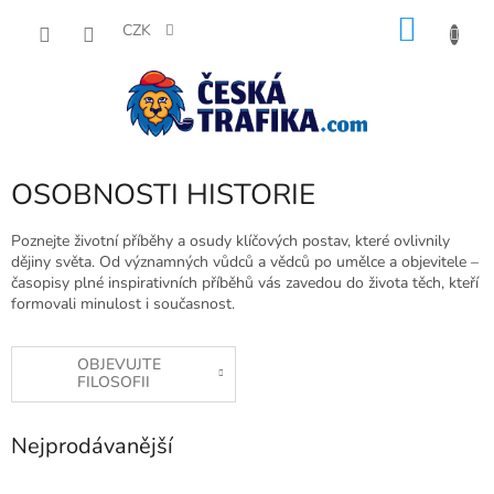
Přejít
NÁKU
na
CZK
obsah
KOŠÍK
OSOBNOSTI HISTORIE
Poznejte životní příběhy a osudy klíčových postav, které ovlivnily
dějiny světa. Od významných vůdců a vědců po umělce a objevitele –
časopisy plné inspirativních příběhů vás zavedou do života těch, kteří
formovali minulost i současnost.
OBJEVUJTE
FILOSOFII
Nejprodávanější