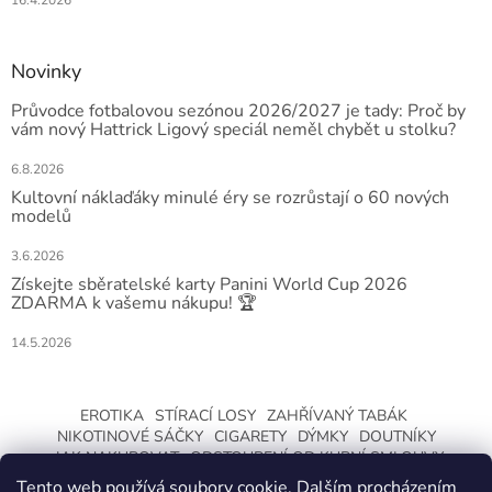
Novinky
Průvodce fotbalovou sezónou 2026/2027 je tady: Proč by
vám nový Hattrick Ligový speciál neměl chybět u stolku?
6.8.2026
Kultovní náklaďáky minulé éry se rozrůstají o 60 nových
modelů
3.6.2026
Získejte sběratelské karty Panini World Cup 2026
ZDARMA k vašemu nákupu! 🏆
14.5.2026
EROTIKA
STÍRACÍ LOSY
ZAHŘÍVANÝ TABÁK
NIKOTINOVÉ SÁČKY
CIGARETY
DÝMKY
DOUTNÍKY
JAK NAKUPOVAT
ODSTOUPENÍ OD KUPNÍ SMLOUVY
Tento web používá soubory cookie. Dalším procházením