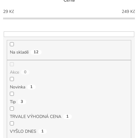
Cena
í
p
29
Kč
249
Kč
r
o
d
u
k
t
Na skladě
12
ů
Akce
0
Novinka
1
Tip
3
TRVALE VÝHODNÁ CENA
1
VYŠLO DNES
1