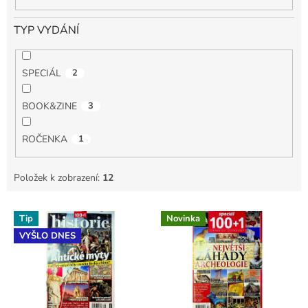
TYP VYDÁNÍ
SPECIÁL
2
BOOK&ZINE
3
ROČENKA
1
Položek k zobrazení:
12
V
Tip
Novinka
ý
VYŠLO DNES
p
i
s
p
r