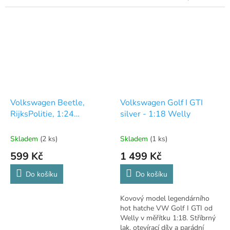
pro sběratele! ✈️
Volkswagen Beetle,
Volkswagen Golf I GTI
RijksPolitie, 1:24
silver - 1:18 Welly
MotorMax
Skladem
(2 ks)
Skladem
(1 ks)
599 Kč
1 499 Kč
Do košíku
Do košíku
Kovový model legendárního
hot hatche VW Golf I GTI od
Welly v měřítku 1:18. Stříbrný
lak, otevírací díly a parádní