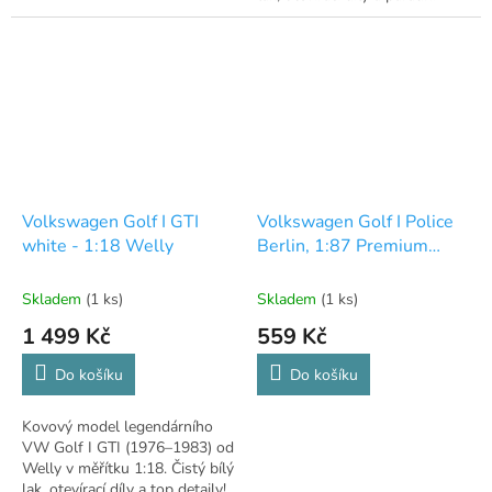
detaily! 🏁
Volkswagen Golf I GTI
Volkswagen Golf I Police
white - 1:18 Welly
Berlin, 1:87 Premium
ClassiXXs
Skladem
(1 ks)
Skladem
(1 ks)
1 499 Kč
559 Kč
Do košíku
Do košíku
Kovový model legendárního
VW Golf I GTI (1976–1983) od
Welly v měřítku 1:18. Čistý bílý
lak, otevírací díly a top detaily!