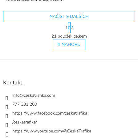
🏁
NAČÍST 9 DALŠÍCH
S
1
2
t
O
r
21
položek celkem
v
á
l
NAHORU
n
á
k
o
d
v
Z
a
á
c
á
n
í
p
í
p
a
Kontakt
r
t
v
í
info
@
ceskatrafika.com
k
y
777 331 200
v
https://www.facebook.com/ceskatrafika
ý
p
/ceskatrafika/
i
https://www.youtube.com/@CeskaTrafika
s