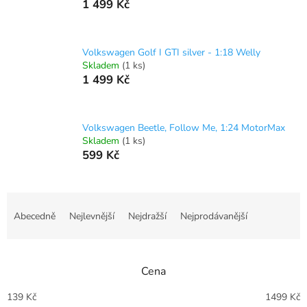
1 499 Kč
Volkswagen Golf I GTI silver - 1:18 Welly
Skladem
(1 ks)
1 499 Kč
Volkswagen Beetle, Follow Me, 1:24 MotorMax
Skladem
(1 ks)
599 Kč
Ř
a
Abecedně
Nejlevnější
Nejdražší
Nejprodávanější
z
e
n
Cena
í
p
139
Kč
1499
Kč
r