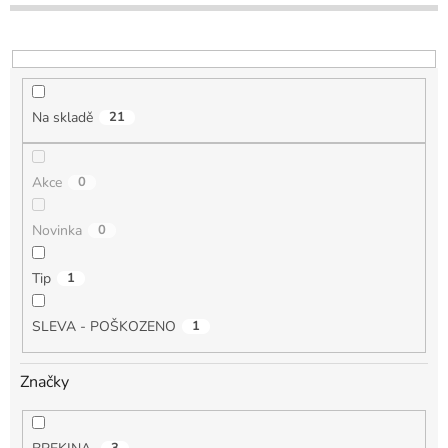
o
d
u
k
t
Na skladě
21
ů
Akce
0
Novinka
0
Tip
1
SLEVA - POŠKOZENO
1
Značky