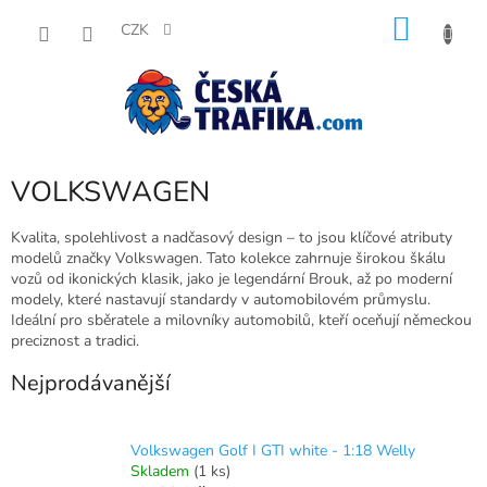
Přejít
NÁKU
na
CZK
obsah
KOŠÍK
VOLKSWAGEN
Kvalita, spolehlivost a nadčasový design – to jsou klíčové atributy
modelů značky Volkswagen. Tato kolekce zahrnuje širokou škálu
vozů od ikonických klasik, jako je legendární Brouk, až po moderní
modely, které nastavují standardy v automobilovém průmyslu.
Ideální pro sběratele a milovníky automobilů, kteří oceňují německou
preciznost a tradici.
Nejprodávanější
Volkswagen Golf I GTI white - 1:18 Welly
Skladem
(1 ks)