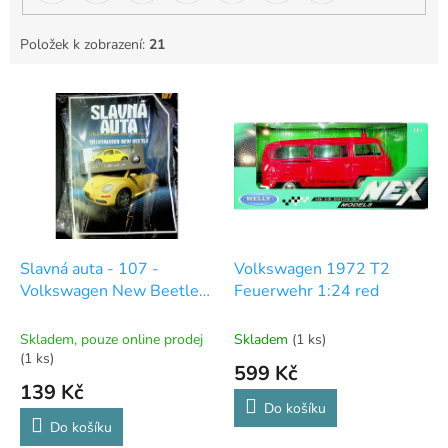
Položek k zobrazení:
21
V
ý
p
i
s
p
r
o
d
Slavná auta - 107 -
Volkswagen 1972 T2
u
Volkswagen New Beetle
Feuerwehr 1:24 red
k
1:60
t
Skladem, pouze online prodej
Skladem
(1 ks)
ů
(1 ks)
599 Kč
139 Kč
Do košíku
Do košíku