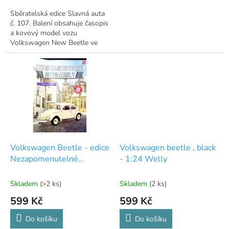
Sběratelská edice Slavná auta
č. 107. Balení obsahuje časopis
a kovový model vozu
Volkswagen New Beetle ve
žluté barvě.
Volkswagen Beetle - edice
Volkswagen beetle , black
Nezapomenutelné
- 1:24 Welly
automobily - 55
Skladem
(>2 ks)
Skladem
(2 ks)
599 Kč
599 Kč
Do košíku
Do košíku