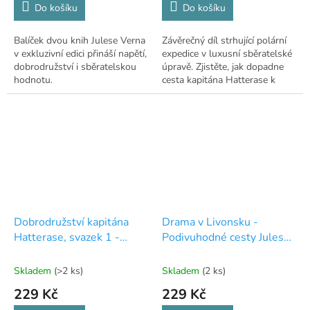
Do košíku
Do košíku
Balíček dvou knih Julese Verna
Závěrečný díl strhující polární
v exkluzivní edici přináší napětí,
expedice v luxusní sběratelské
dobrodružství i sběratelskou
úpravě. Zjistěte, jak dopadne
hodnotu.
cesta kapitána Hatterase k
pólu!
Dobrodružství kapitána
Drama v Livonsku -
Hatterase, svazek 1 -
Podivuhodné cesty Julese
Podivuhodné cesty Julese
Verna - exkluzivní edice -
Verna - exkluzivní edice -
47
Skladem
(>2 ks)
Skladem
(2 ks)
25
229 Kč
229 Kč