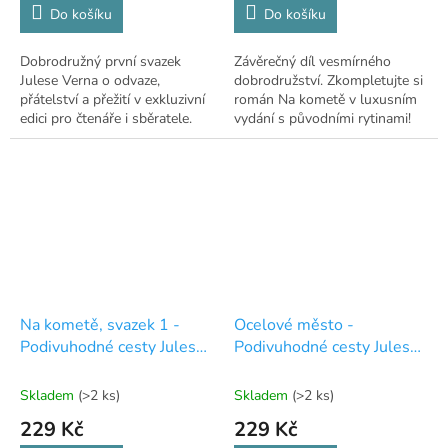
Do košíku
Do košíku
Dobrodružný první svazek
Závěrečný díl vesmírného
Julese Verna o odvaze,
dobrodružství. Zkompletujte si
přátelství a přežití v exkluzivní
román Na kometě v luxusním
edici pro čtenáře i sběratele.
vydání s původními rytinami!
Na kometě, svazek 1 -
Ocelové město -
Podivuhodné cesty Julese
Podivuhodné cesty Julese
Verna - exkluzivní edice -
Verna - exkluzivní edice -
20
14
Skladem
(>2 ks)
Skladem
(>2 ks)
229 Kč
229 Kč