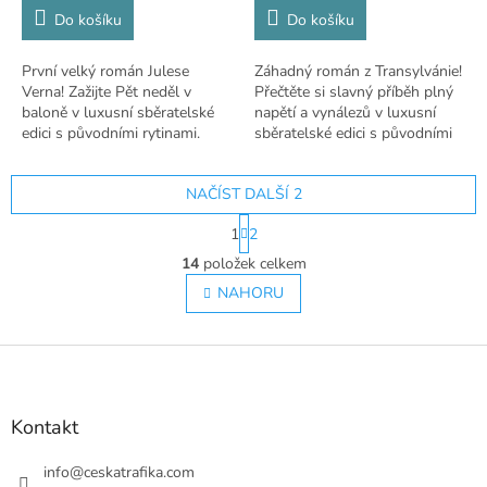
Do košíku
Do košíku
První velký román Julese
Záhadný román z Transylvánie!
Verna! Zažijte Pět neděl v
Přečtěte si slavný příběh plný
baloně v luxusní sběratelské
napětí a vynálezů v luxusní
edici s původními rytinami.
sběratelské edici s původními
rytinami.
NAČÍST DALŠÍ 2
S
1
2
t
O
r
14
položek celkem
v
á
l
NAHORU
n
á
k
o
d
v
Z
a
á
c
á
n
í
p
í
p
a
Kontakt
r
t
v
í
info
@
ceskatrafika.com
k