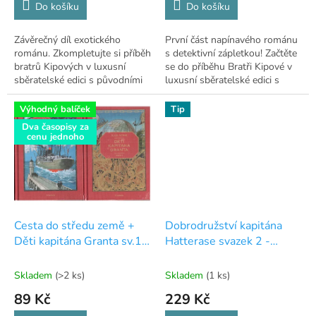
Do košíku
Do košíku
Závěrečný díl exotického
První část napínavého románu
románu. Zkompletujte si příběh
s detektivní zápletkou! Začtěte
bratrů Kipových v luxusní
se do příběhu Bratři Kipové v
sběratelské edici s původními
luxusní sběratelské edici s
rytinami!
původními rytinami.
Výhodný balíček
Tip
Dva časopisy za
cenu jednoho
Cesta do středu země +
Dobrodružství kapitána
Děti kapitána Granta sv.1 -
Hatterase svazek 2 -
Podivuhodné cesty Julese
Podivuhodné cesty Julese
Verna - exkluzivní edice -
Verna - exkluzivní edice -
Skladem
(>2 ks)
Skladem
(1 ks)
1
26
89 Kč
229 Kč