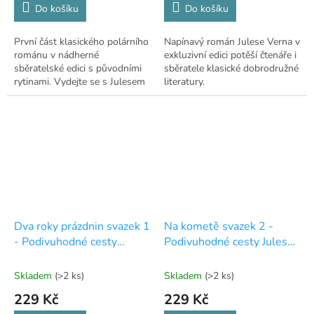
Do košíku
Do košíku
První část klasického polárního
Napínavý román Julese Verna v
románu v nádherné
exkluzivní edici potěší čtenáře i
sběratelské edici s původními
sběratele klasické dobrodružné
rytinami. Vydejte se s Julesem
literatury.
Vernem na nebezpečnou cestu
k severnímu pólu!
Dva roky prázdnin svazek 1
Na kometě svazek 2 -
- Podivuhodné cesty
Podivuhodné cesty Julese
Julese Verna - exkluzivní
Verna - exkluzivní edice -
edice - 22
21
Skladem
(>2 ks)
Skladem
(>2 ks)
229 Kč
229 Kč