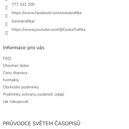
y
777 331 200
v
https://www.facebook.com/ceskatrafika
ý
p
/ceskatrafika/
i
https://www.youtube.com/@CeskaTrafika
s
u
Informace pro vás
FAQ
Otevírací doba
Ceny dopravy
Kontakty
Obchodní podmínky
Podmínky ochrany osobních údajů
Jak nakupovat
PRŮVODCE SVĚTEM ČASOPISŮ