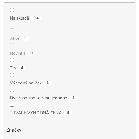
u
k
t
Na skladě
14
ů
Akce
0
Novinka
0
Tip
4
Výhodný balíček
1
Dva časopisy za cenu jednoho
1
TRVALE VÝHODNÁ CENA
3
Značky