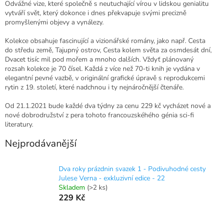
Odvážné vize, které společně s neutuchající vírou v lidskou genialitu
vytváří svět, který dokonce i dnes překvapuje svými precizně
promyšlenými objevy a vynálezy.
Kolekce obsahuje fascinující a vizionářské romány, jako např. Cesta
do středu země, Tajupný ostrov, Cesta kolem světa za osmdesát dní,
Dvacet tisíc mil pod mořem a mnoho dalších. Vždyť plánovaný
rozsah kolekce je 70 čísel. Každá z více než 70-ti knih je vydána v
elegantní pevné vazbě, v originální grafické úpravě s reprodukcemi
rytin z 19. století, které nadchnou i ty nejnáročnější čtenáře.
Od 21.1.2021 bude každé dva týdny za cenu 229 kč vycházet nové a
nové dobrodružství z pera tohoto francouzskéhého génia sci-fi
literatury.
Nejprodávanější
Dva roky prázdnin svazek 1 - Podivuhodné cesty
Julese Verna - exkluzivní edice - 22
Skladem
(>2 ks)
229 Kč