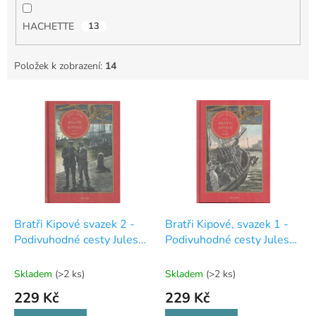
HACHETTE
13
Položek k zobrazení:
14
V
ý
p
i
s
p
r
o
d
Bratři Kipové svazek 2 -
Bratři Kipové, svazek 1 -
u
Podivuhodné cesty Julese
Podivuhodné cesty Julese
k
Verna - exkluzivní edice -
Verna - exkluzivní edice -
t
19
18
Skladem
(>2 ks)
Skladem
(>2 ks)
ů
229 Kč
229 Kč