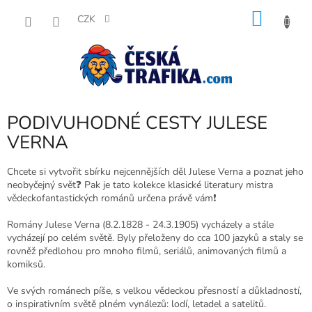
Přejít
NÁKU
na
CZK
obsah
KOŠÍK
PODIVUHODNÉ CESTY JULESE
VERNA
Chcete si vytvořit sbírku nejcennějších děl Julese Verna a poznat jeho
neobyčejný svět❓ Pak je tato kolekce klasické literatury mistra
vědeckofantastických románů určena právě vám❗
Romány Julese Verna (8.2.1828 - 24.3.1905) vycházely a stále
vycházejí po celém světě. Byly přeloženy do cca 100 jazyků a staly se
rovněž předlohou pro mnoho filmů, seriálů, animovaných filmů a
komiksů.
Ve svých románech píše, s velkou vědeckou přesností a důkladností,
o inspirativním světě plném vynálezů: lodí, letadel a satelitů.