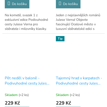
Do košíku
Do košíku
Na kometě, svazek 1 z
Jeden z nejslavnějších románů
exkluzivní edice Podivuhodné
Julese Verna! Objevte
cesty Julese Verna pro
fascinující Ocelové město v
sběratele i milovníky klasiky.
luxusní sběratelské edici s
původními rytinami.
Tip
Pět neděl v baloně -
Tajemný hrad v karpatech -
Podivuhodné cesty Julese
Podivuhodné cesty Julese
Verna - exkluzivní edice -
Verna - exkluzivní edice -
10
40
Skladem
(>2 ks)
Skladem
(>2 ks)
229 Kč
229 Kč