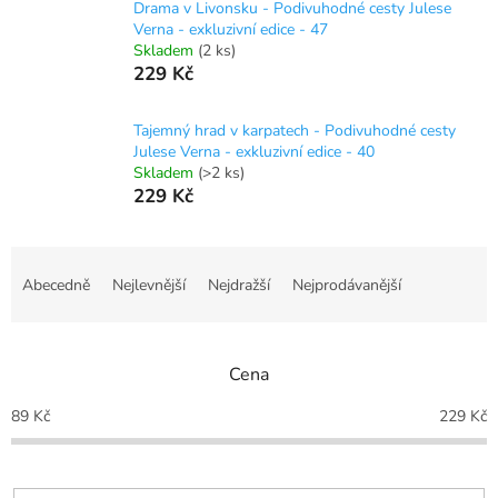
Drama v Livonsku - Podivuhodné cesty Julese
Verna - exkluzivní edice - 47
Skladem
(2 ks)
229 Kč
Tajemný hrad v karpatech - Podivuhodné cesty
Julese Verna - exkluzivní edice - 40
Skladem
(>2 ks)
229 Kč
Ř
a
Abecedně
Nejlevnější
Nejdražší
Nejprodávanější
z
e
n
Cena
í
p
89
Kč
229
Kč
r
o
d