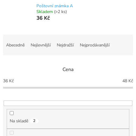
Poštovní známka A
Skladem
(>2 ks)
36 Kč
Ř
a
Abecedně
Nejlevnější
Nejdražší
Nejprodávanější
z
e
n
Cena
í
p
36
Kč
48
Kč
r
o
d
u
k
t
Na skladě
2
ů