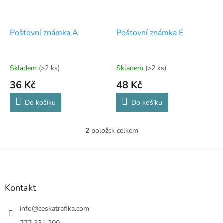
r
o
d
Poštovní známka A
Poštovní známka E
u
k
t
Skladem
(>2 ks)
Skladem
(>2 ks)
ů
36 Kč
48 Kč
Do košíku
Do košíku
2
položek celkem
O
v
l
Z
á
á
d
p
a
a
Kontakt
c
t
í
í
info
@
ceskatrafika.com
p
r
777 331 200