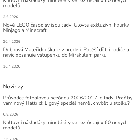
Kultovní náklaďáky minulé éry se rozrůstají o 60 nových
modelů
3.6.2026
Nové LEGO časopisy jsou tady: Ulovte exkluzivní figurky
Ninjago a Minecraft!
20.4.2026
Dubnová Mateřídouška je v prodeji. Potěší děti i rodiče a
navíc obsahuje vstupenku do Mirakulum parku
16.4.2026
Novinky
Průvodce fotbalovou sezónou 2026/2027 je tady: Proč by
vám nový Hattrick Ligový speciál neměl chybět u stolku?
6.8.2026
Kultovní náklaďáky minulé éry se rozrůstají o 60 nových
modelů
3.6.2026