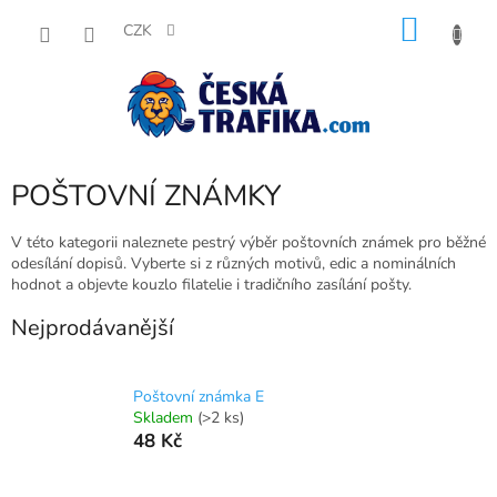
Přejít
NÁKU
na
CZK
obsah
KOŠÍK
POŠTOVNÍ ZNÁMKY
V této kategorii naleznete pestrý výběr poštovních známek pro běžné
odesílání dopisů. Vyberte si z různých motivů, edic a nominálních
hodnot a objevte kouzlo filatelie i tradičního zasílání pošty.
Nejprodávanější
Poštovní známka E
Skladem
(>2 ks)
48 Kč