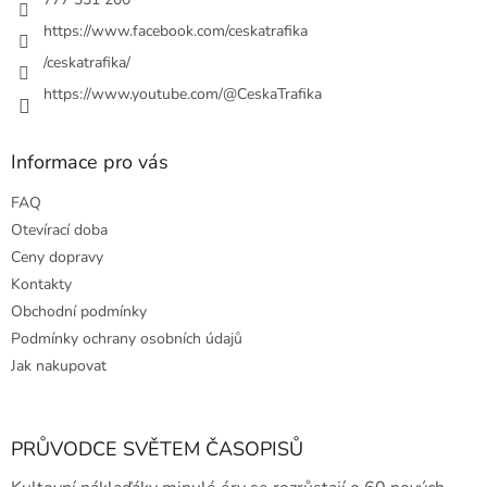
v
https://www.facebook.com/ceskatrafika
k
y
/ceskatrafika/
v
ý
https://www.youtube.com/@CeskaTrafika
p
i
s
Informace pro vás
u
FAQ
Otevírací doba
Ceny dopravy
Kontakty
Obchodní podmínky
Podmínky ochrany osobních údajů
Jak nakupovat
PRŮVODCE SVĚTEM ČASOPISŮ