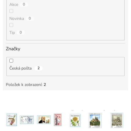
Akce
0
Novinka
0
Tip
0
Značky
Česká pošta
2
Položek k zobrazení:
2
V
ý
p
i
s
p