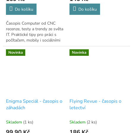
Do košíku
Do košíku
Časopis Computer od CNC
recenze, testy a trendy ze světa
IT. Praktické tipy pro práci s
počítačem, mobily i sociálními
sítěmi
Novinka
Novinka
Enigma Speciál - časopis o
Flying Revue - časopis o
záhadách
letectví
Skladem
(1 ks)
Skladem
(2 ks)
99,90 Kč
186 Kč