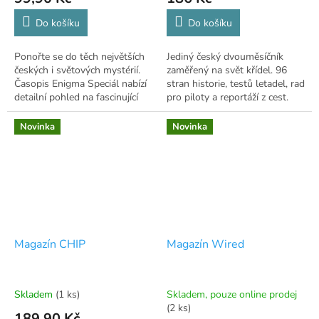
Do košíku
Do košíku
Ponořte se do těch největších
Jediný český dvouměsíčník
českých i světových mystérií.
zaměřený na svět křídel. 96
Časopis Enigma Speciál nabízí
stran historie, testů letadel, rad
detailní pohled na fascinující
pro piloty a reportáží z cest.
záhady, tajemná místa a
nevyřešené události pro
Novinka
Novinka
všechny,...
Magazín CHIP
Magazín Wired
Skladem
(1 ks)
Skladem, pouze online prodej
(2 ks)
189,90 Kč