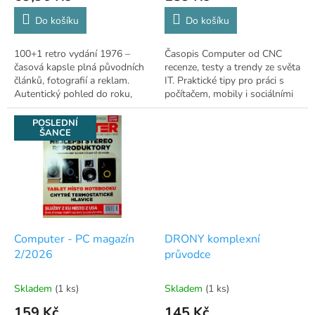
Do košíku
Do košíku
100+1 retro vydání 1976 –
Časopis Computer od CNC
časová kapsle plná původních
recenze, testy a trendy ze světa
článků, fotografií a reklam.
IT. Praktické tipy pro práci s
Autentický pohled do roku,
počítačem, mobily i sociálními
který formoval moderní svět.
sítěmi
POSLEDNÍ
ŠANCE
Computer - PC magazín
DRONY komplexní
2/2026
průvodce
Skladem
(1 ks)
Skladem
(1 ks)
159 Kč
145 Kč