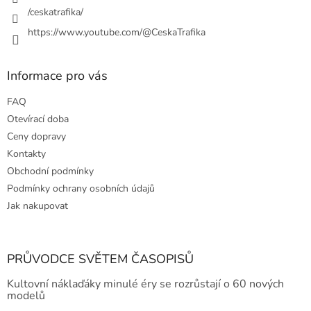
p
/ceskatrafika/
i
https://www.youtube.com/@CeskaTrafika
s
u
Informace pro vás
FAQ
Otevírací doba
Ceny dopravy
Kontakty
Obchodní podmínky
Podmínky ochrany osobních údajů
Jak nakupovat
PRŮVODCE SVĚTEM ČASOPISŮ
Kultovní náklaďáky minulé éry se rozrůstají o 60 nových
modelů