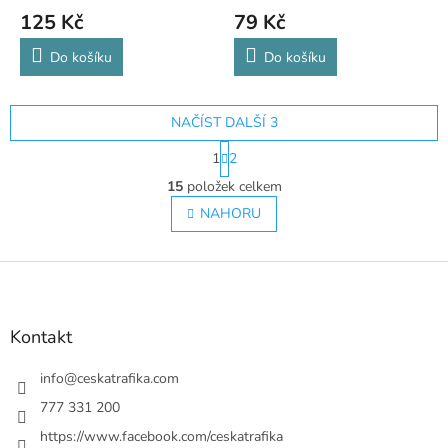
125 Kč
79 Kč
Do košíku
Do košíku
NAČÍST DALŠÍ 3
S
1
2
t
O
r
15
položek celkem
v
á
l
NAHORU
n
á
k
o
d
v
Z
a
á
c
á
n
í
p
í
p
a
Kontakt
r
t
v
í
info
@
ceskatrafika.com
k
y
777 331 200
v
https://www.facebook.com/ceskatrafika
ý