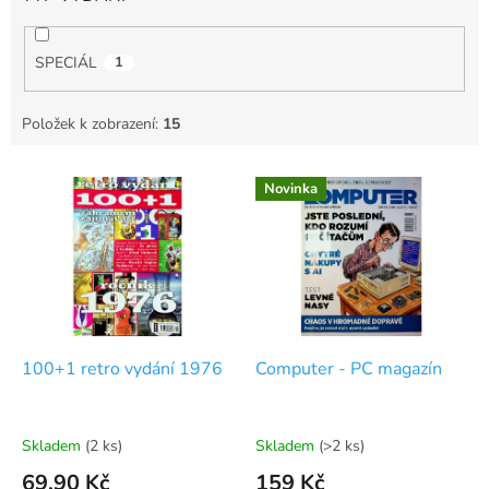
SPECIÁL
1
Položek k zobrazení:
15
V
Novinka
ý
p
i
s
p
r
o
d
100+1 retro vydání 1976
Computer - PC magazín
u
k
t
Skladem
(2 ks)
Skladem
(>2 ks)
ů
69,90 Kč
159 Kč