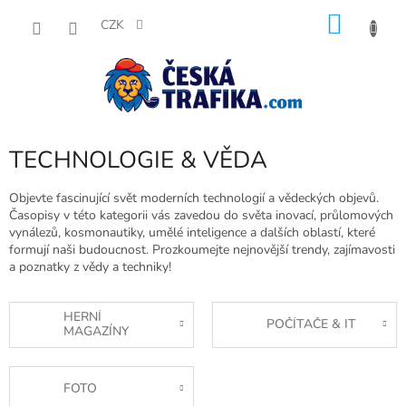
Přejít
NÁKU
na
CZK
obsah
KOŠÍK
TECHNOLOGIE & VĚDA
Objevte fascinující svět moderních technologií a vědeckých objevů.
Časopisy v této kategorii vás zavedou do světa inovací, průlomových
vynálezů, kosmonautiky, umělé inteligence a dalších oblastí, které
formují naši budoucnost. Prozkoumejte nejnovější trendy, zajímavosti
a poznatky z vědy a techniky!
HERNÍ
POČÍTAČE & IT
MAGAZÍNY
FOTO