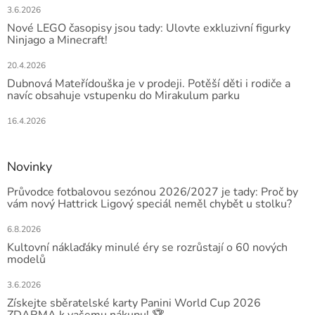
3.6.2026
Nové LEGO časopisy jsou tady: Ulovte exkluzivní figurky
Ninjago a Minecraft!
20.4.2026
Dubnová Mateřídouška je v prodeji. Potěší děti i rodiče a
navíc obsahuje vstupenku do Mirakulum parku
16.4.2026
Novinky
Průvodce fotbalovou sezónou 2026/2027 je tady: Proč by
vám nový Hattrick Ligový speciál neměl chybět u stolku?
6.8.2026
Kultovní náklaďáky minulé éry se rozrůstají o 60 nových
modelů
3.6.2026
Získejte sběratelské karty Panini World Cup 2026
ZDARMA k vašemu nákupu! 🏆