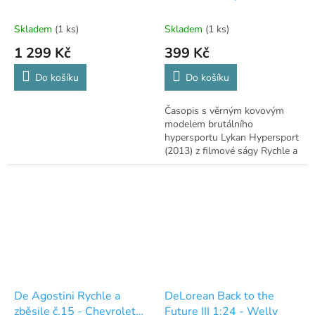
Hypersport (2013)
Skladem
(1 ks)
Skladem
(1 ks)
1 299 Kč
399 Kč
Do košíku
Do košíku
Časopis s věrným kovovým
modelem brutálního
hypersportu Lykan Hypersport
(2013) z filmové ságy Rychle a
zběsile v měřítku 1:43.
De Agostini Rychle a
DeLorean Back to the
zběsile č.15 - Chevrolet
Future III 1:24 - Welly