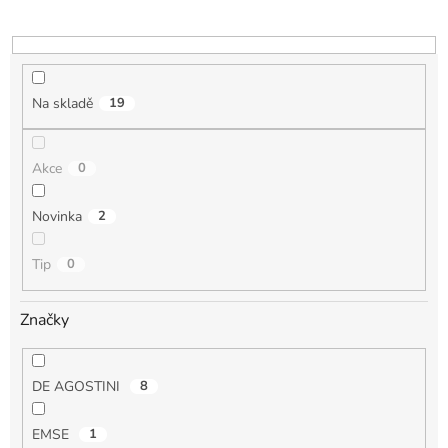
o
d
u
k
t
Na skladě
19
ů
Akce
0
Novinka
2
Tip
0
Značky
DE AGOSTINI
8
EMSE
1