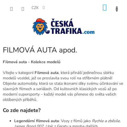
Přejít
NÁKU
na
CZK
obsah
KOŠÍK
FILMOVÁ AUTA apod.
Filmová auta - Kolekce modelů
Vítejte v kategorii
Filmová auta
, která přináší jedinečnou sbírku
modelů vozidel, jež se proslavila svou rolí na stříbrném plátně!
Objevte automobily, která se stala ikonami díky svému účinkování ve
slavných filmech a seriálech. Od kultovních klasických vozů až po
moderní supersporty – každý model vás přenese do světa vašich
oblíbených příběhů.
Co zde najdete?
Legendární filmová auta
: Vozy z filmů jako
Rychle a zběsile
,
James Bond 007
,
Upír z Feratu
a mnoha dalších.