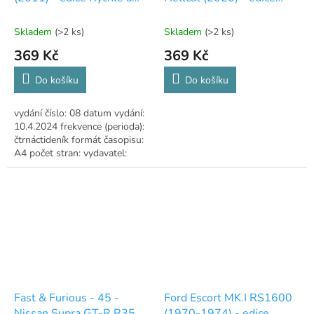
zběsile 08
Rychle a zběsile 18
Skladem
(>2 ks)
Skladem
(>2 ks)
369 Kč
369 Kč
Do košíku
Do košíku
vydání číslo: 08 datum vydání:
10.4.2024 frekvence (perioda):
čtrnáctideník formát časopisu:
A4 počet stran: vydavatel:
DeAgostini
Fast & Furious - 45 -
Ford Escort MK.I RS1600
Nissan Supra GT-R R35
(1970-1974) - edice