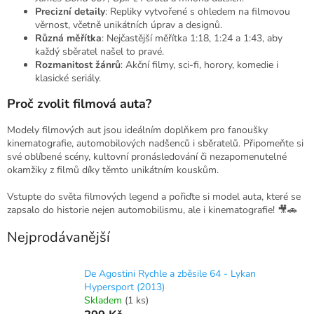
Precizní detaily
: Repliky vytvořené s ohledem na filmovou
věrnost, včetně unikátních úprav a designů.
Různá měřítka
: Nejčastější měřítka 1:18, 1:24 a 1:43, aby
každý sběratel našel to pravé.
Rozmanitost žánrů
: Akční filmy, sci-fi, horory, komedie i
klasické seriály.
Proč zvolit filmová auta?
Modely filmových aut jsou ideálním doplňkem pro fanoušky
kinematografie, automobilových nadšenců i sběratelů. Připomeňte si
své oblíbené scény, kultovní pronásledování či nezapomenutelné
okamžiky z filmů díky těmto unikátním kouskům.
Vstupte do světa filmových legend a pořiďte si model auta, které se
zapsalo do historie nejen automobilismu, ale i kinematografie! 🎥🚗
Nejprodávanější
De Agostini Rychle a zběsile 64 - Lykan
Hypersport (2013)
Skladem
(1 ks)