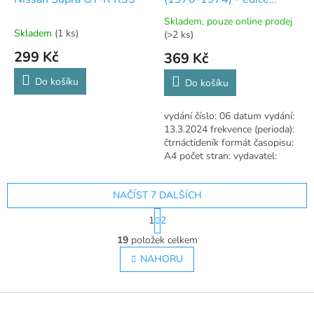
Rychle a zběsile 06
Skladem, pouze online prodej
Průměrné
Skladem
(1 ks)
(>2 ks)
hodnocení
299 Kč
369 Kč
produktu
je
Do košíku
5,0
Do košíku
z
5
vydání číslo: 06 datum vydání:
hvězdiček.
13.3.2024 frekvence (perioda):
čtrnáctideník formát časopisu:
A4 počet stran: vydavatel:
DeAgostini
NAČÍST 7 DALŠÍCH
S
1
2
t
O
r
19
položek celkem
v
á
l
NAHORU
n
á
k
o
d
v
Z
a
á
c