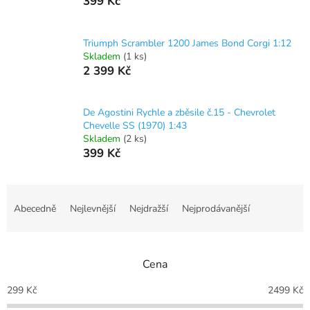
399 Kč
Triumph Scrambler 1200 James Bond Corgi 1:12
Skladem
(1 ks)
2 399 Kč
De Agostini Rychle a zběsile č.15 - Chevrolet
Chevelle SS (1970) 1:43
Skladem
(2 ks)
399 Kč
Ř
a
Abecedně
Nejlevnější
Nejdražší
Nejprodávanější
z
e
n
Cena
í
p
299
Kč
2499
Kč
r