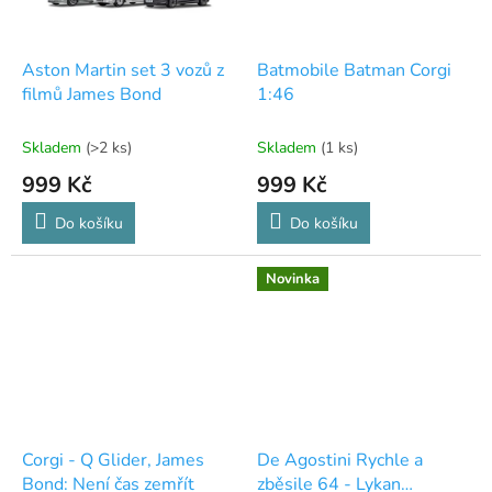
Aston Martin set 3 vozů z
Batmobile Batman Corgi
filmů James Bond
1:46
Skladem
(>2 ks)
Skladem
(1 ks)
999 Kč
999 Kč
Do košíku
Do košíku
Novinka
Corgi - Q Glider, James
De Agostini Rychle a
Bond: Není čas zemřít
zběsile 64 - Lykan