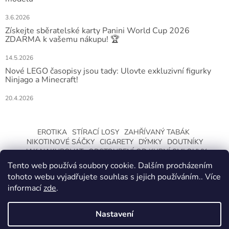
3.6.2026
Získejte sběratelské karty Panini World Cup 2026
ZDARMA k vašemu nákupu! 🏆
14.5.2026
Nové LEGO časopisy jsou tady: Ulovte exkluzivní figurky
Ninjago a Minecraft!
20.4.2026
EROTIKA
STÍRACÍ LOSY
ZAHŘÍVANÝ TABÁK
NIKOTINOVÉ SÁČKY
CIGARETY
DÝMKY
DOUTNÍKY
JAK NAKUPOVAT
ODSTOUPENÍ OD KUPNÍ SMLOUVY
Tento web používá soubory cookie. Dalším procházením
tohoto webu vyjadřujete souhlas s jejich používáním.. Více
informací
zde
.
Nastavení
Vytvořil Shoptet