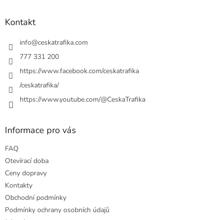
á
n
í
p
í
p
a
Kontakt
r
t
v
í
info
@
ceskatrafika.com
k
y
777 331 200
v
https://www.facebook.com/ceskatrafika
ý
p
/ceskatrafika/
i
https://www.youtube.com/@CeskaTrafika
s
u
Informace pro vás
FAQ
Otevírací doba
Ceny dopravy
Kontakty
Obchodní podmínky
Podmínky ochrany osobních údajů