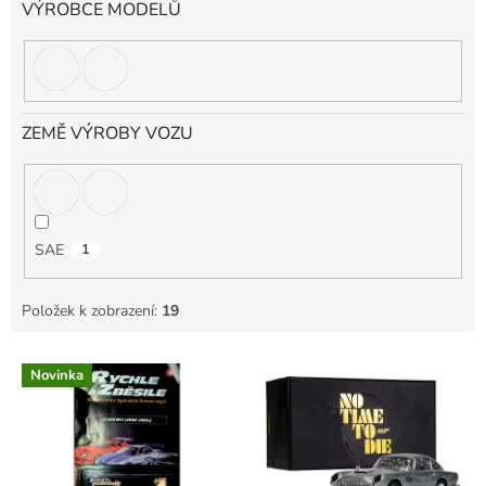
VÝROBCE MODELŮ
ZEMĚ VÝROBY VOZU
SAE
1
Položek k zobrazení:
19
V
Novinka
ý
p
i
s
p