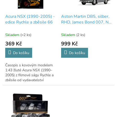
r
o
d
Acura NSX (1990-2005) -
Aston Martin DB5, silber,
u
edice Rychle a zběsile 66
RHD, James Bond 007, No
k
Time To Die
t
Skladem
(>2 ks)
Skladem
(2 ks)
ů
369 Kč
999 Kč
Do košíku
Do košíku
Časopis s kovovým modelem
1:43 žluté Acura NSX (1990–
2005) z filmové ságy Rychle a
zběsile od vydavatelství
DeAgostini.