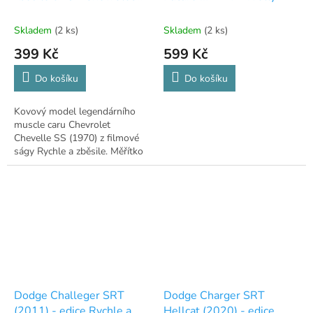
Chevelle SS (1970) 1:43
Skladem
(2 ks)
Skladem
(2 ks)
399 Kč
599 Kč
Do košíku
Do košíku
Kovový model legendárního
muscle caru Chevrolet
Chevelle SS (1970) z filmové
ságy Rychle a zběsile. Měřítko
1:43, edice De Agostini.
Dodge Challeger SRT
Dodge Charger SRT
(2011) - edice Rychle a
Hellcat (2020) - edice