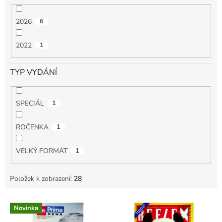
2026
6
2022
1
TYP VYDÁNÍ
SPECIÁL
1
ROČENKA
1
VELKÝ FORMÁT
1
Položek k zobrazení:
28
V
Novinka
ý