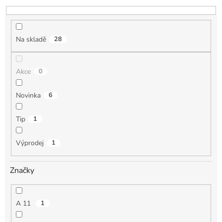
d
u
k
t
Na skladě
28
ů
Akce
0
Novinka
6
Tip
1
Výprodej
1
Značky
A 11
1