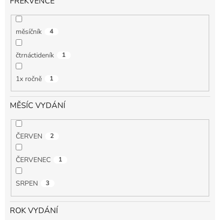
FREKVENCE
měsíčník
4
čtrnáctideník
1
1x ročně
1
MĚSÍC VYDÁNÍ
ČERVEN
2
ČERVENEC
1
SRPEN
3
ROK VYDÁNÍ