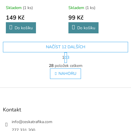
Skladem
(1 ks)
Skladem
(1 ks)
149 Kč
99 Kč
Do košíku
Do košíku
NAČÍST 12 DALŠÍCH
S
1
3
t
O
r
28
položek celkem
v
á
l
NAHORU
n
á
k
o
d
v
Z
a
á
c
á
n
í
p
í
p
a
Kontakt
r
t
v
í
info
@
ceskatrafika.com
k
y
777 331 200