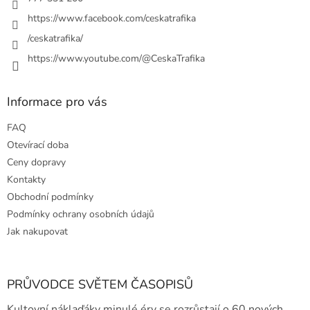
v
https://www.facebook.com/ceskatrafika
ý
p
/ceskatrafika/
i
https://www.youtube.com/@CeskaTrafika
s
u
Informace pro vás
FAQ
Otevírací doba
Ceny dopravy
Kontakty
Obchodní podmínky
Podmínky ochrany osobních údajů
Jak nakupovat
PRŮVODCE SVĚTEM ČASOPISŮ
Kultovní náklaďáky minulé éry se rozrůstají o 60 nových