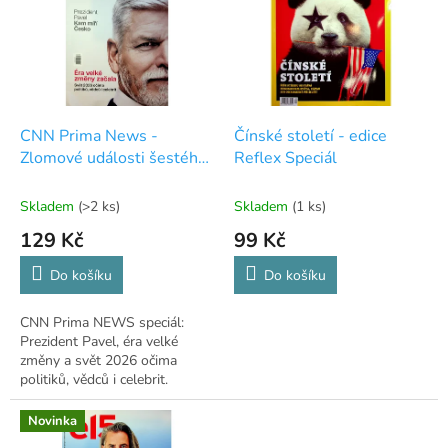
p
i
s
p
r
o
d
CNN Prima News -
Čínské století - edice
u
Zlomové události šestého
Reflex Speciál
k
roku
t
Skladem
(>2 ks)
Skladem
(1 ks)
ů
129 Kč
99 Kč
Do košíku
Do košíku
CNN Prima NEWS speciál:
Prezident Pavel, éra velké
změny a svět 2026 očima
politiků, vědců i celebrit.
Novinka