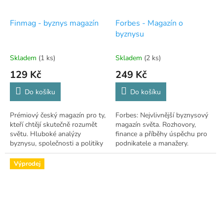
Finmag - byznys magazín
Forbes - Magazín o
byznysu
Skladem
(1 ks)
Skladem
(2 ks)
129 Kč
249 Kč
Do košíku
Do košíku
Prémiový český magazín pro ty,
Forbes: Nejvlivnější byznysový
kteří chtějí skutečně rozumět
magazín světa. Rozhovory,
světu. Hluboké analýzy
finance a příběhy úspěchu pro
byznysu, společnosti a politiky
podnikatele a manažery.
bez frází.
Výprodej