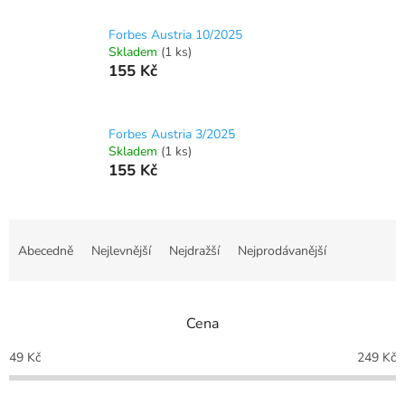
Forbes Austria 10/2025
Skladem
(1 ks)
155 Kč
Forbes Austria 3/2025
Skladem
(1 ks)
155 Kč
Ř
a
Abecedně
Nejlevnější
Nejdražší
Nejprodávanější
z
e
n
Cena
í
p
49
Kč
249
Kč
r
o