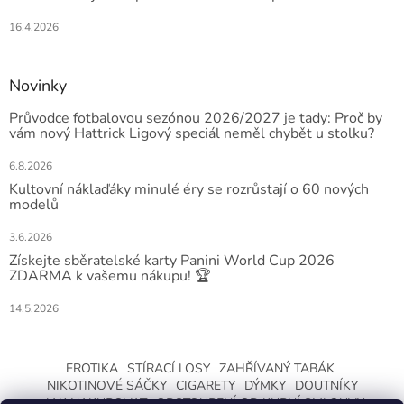
16.4.2026
Novinky
Průvodce fotbalovou sezónou 2026/2027 je tady: Proč by
vám nový Hattrick Ligový speciál neměl chybět u stolku?
6.8.2026
Kultovní náklaďáky minulé éry se rozrůstají o 60 nových
modelů
3.6.2026
Získejte sběratelské karty Panini World Cup 2026
ZDARMA k vašemu nákupu! 🏆
14.5.2026
EROTIKA
STÍRACÍ LOSY
ZAHŘÍVANÝ TABÁK
NIKOTINOVÉ SÁČKY
CIGARETY
DÝMKY
DOUTNÍKY
JAK NAKUPOVAT
ODSTOUPENÍ OD KUPNÍ SMLOUVY