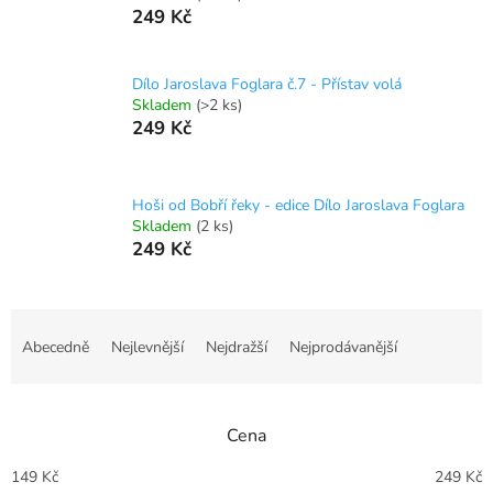
249 Kč
Dílo Jaroslava Foglara č.7 - Přístav volá
Skladem
(>2 ks)
249 Kč
Hoši od Bobří řeky - edice Dílo Jaroslava Foglara
Skladem
(2 ks)
249 Kč
Ř
a
Abecedně
Nejlevnější
Nejdražší
Nejprodávanější
z
e
n
Cena
í
p
149
Kč
249
Kč
r