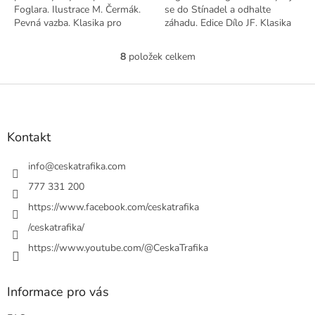
Foglara. Ilustrace M. Čermák.
se do Stínadel a odhalte
Pevná vazba. Klasika pro
záhadu. Edice Dílo JF. Klasika
všechny generace.
pro mládež
8
položek celkem
O
v
l
Z
á
á
d
p
a
a
Kontakt
c
t
í
í
info
@
ceskatrafika.com
p
r
777 331 200
v
https://www.facebook.com/ceskatrafika
k
y
/ceskatrafika/
v
ý
https://www.youtube.com/@CeskaTrafika
p
i
s
Informace pro vás
u