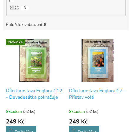
2025
3
Položek k zobrazení:
8
V
Novinka
ý
p
i
s
p
r
o
d
Dílo Jaroslava Foglara č.12
Dílo Jaroslava Foglara č.7 -
u
- Devadesátka pokračuje
Přístav volá
k
t
Skladem
(>2 ks)
Skladem
(>2 ks)
ů
249 Kč
249 Kč
Do košíku
Do košíku