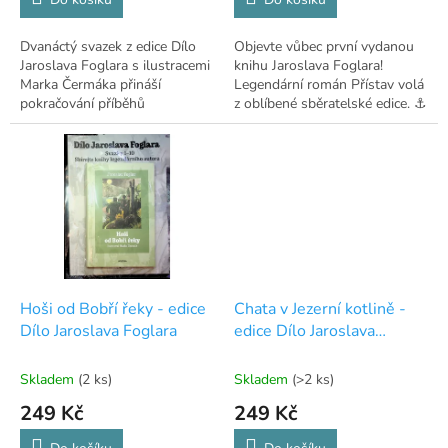
Dvanáctý svazek z edice Dílo
Objevte vůbec první vydanou
Jaroslava Foglara s ilustracemi
knihu Jaroslava Foglara!
Marka Čermáka přináší
Legendární román Přístav volá
pokračování příběhů
z oblíbené sběratelské edice. ⚓
skautského oddílu
Devadesátka.
Hoši od Bobří řeky - edice
Chata v Jezerní kotlině -
Dílo Jaroslava Foglara
edice Dílo Jaroslava
Foglara
Skladem
(2 ks)
Skladem
(>2 ks)
249 Kč
249 Kč