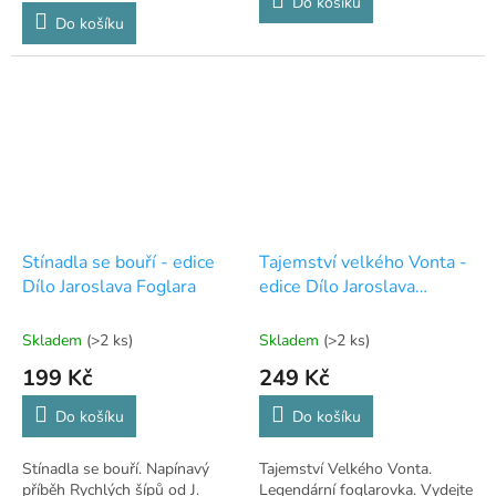
Do košíku
Do košíku
Stínadla se bouří - edice
Tajemství velkého Vonta -
Dílo Jaroslava Foglara
edice Dílo Jaroslava
Foglara
Skladem
(>2 ks)
Skladem
(>2 ks)
199 Kč
249 Kč
Do košíku
Do košíku
Stínadla se bouří. Napínavý
Tajemství Velkého Vonta.
příběh Rychlých šípů od J.
Legendární foglarovka. Vydejte