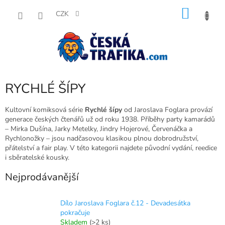
Přejít
NÁKU
na
CZK
obsah
KOŠÍK
RYCHLÉ ŠÍPY
Kultovní komiksová série
Rychlé šípy
od Jaroslava Foglara provází
generace českých čtenářů už od roku 1938. Příběhy party kamarádů
– Mirka Dušína, Jarky Metelky, Jindry Hojerové, Červenáčka a
Rychlonožky – jsou nadčasovou klasikou plnou dobrodružství,
přátelství a fair play. V této kategorii najdete původní vydání, reedice
i sběratelské kousky.
Nejprodávanější
Dílo Jaroslava Foglara č.12 - Devadesátka
pokračuje
Skladem
(>2 ks)