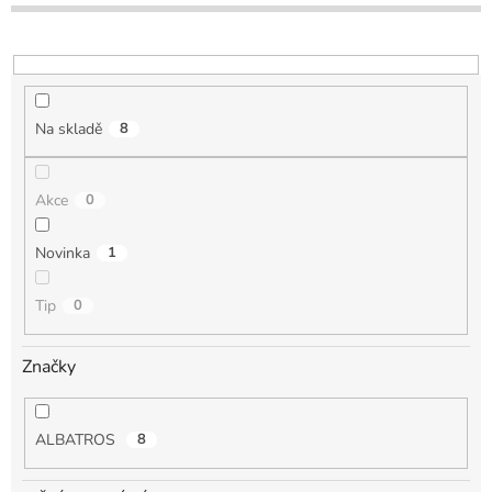
o
d
u
k
t
Na skladě
8
ů
Akce
0
Novinka
1
Tip
0
Značky
ALBATROS
8