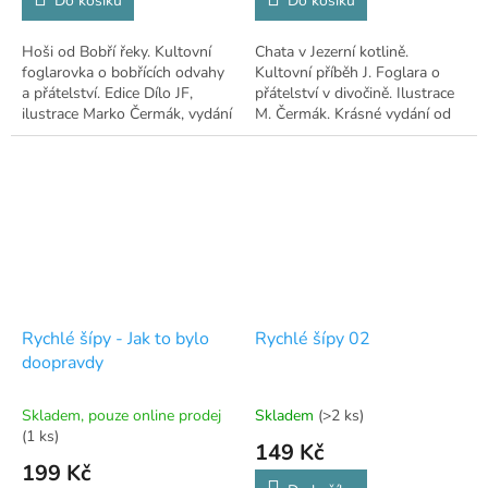
Do košíku
Do košíku
Hoši od Bobří řeky. Kultovní
Chata v Jezerní kotlině.
foglarovka o bobřících odvahy
Kultovní příběh J. Foglara o
a přátelství. Edice Dílo JF,
přátelství v divočině. Ilustrace
ilustrace Marko Čermák, vydání
M. Čermák. Krásné vydání od
Albatros
Albatrosu.
Rychlé šípy - Jak to bylo
Rychlé šípy 02
doopravdy
Skladem, pouze online prodej
Skladem
(>2 ks)
(1 ks)
149 Kč
199 Kč