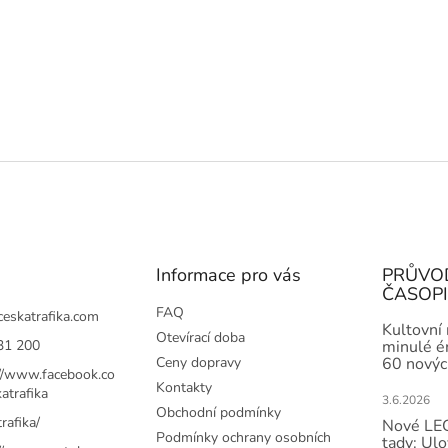
Informace pro vás
PRŮVO
ČASOP
FAQ
ceskatrafika.com
Kultovní
Otevírací doba
31 200
minulé ér
Ceny dopravy
60 novýc
://www.facebook.co
Kontakty
atrafika
3.6.2026
Obchodní podmínky
rafika/
Nové LEG
Podmínky ochrany osobních
tady: Ulo