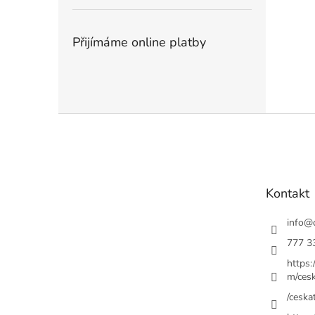
Přijímáme online platby
Z
á
p
a
t
Kontakt
í
info
@
777 3
https
m/cesk
/ceskat