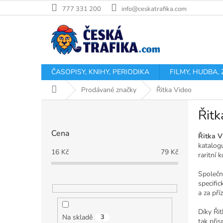
Přejít
777 331 200
info@ceskatrafika.com
na
obsah
ČASOPISY, KNIHY, PERIODIKA
FILMY, HUDBA,
Domů
Prodávané značky
Řitka Video
P
Řitk
o
s
Cena
t
Řitka V
katalogu
r
16
Kč
79
Kč
raritní 
a
n
Společno
n
specifi
í
a za pří
p
Díky Ři
a
Na skladě
3
tak při