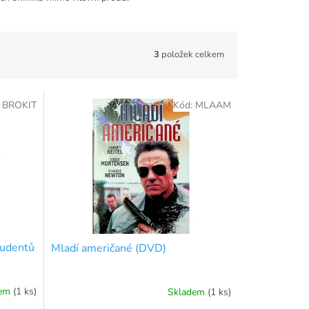
3
položek celkem
:
BROKIT
Kód:
MLAAM
tudentů
Mladí američané (DVD)
dem
(1 ks)
Skladem
(1 ks)