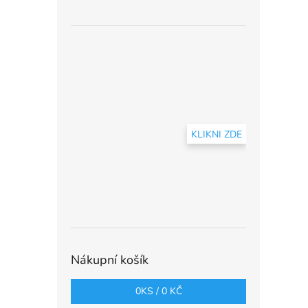
KLIKNI ZDE
Nákupní košík
0
KS /
0 KČ