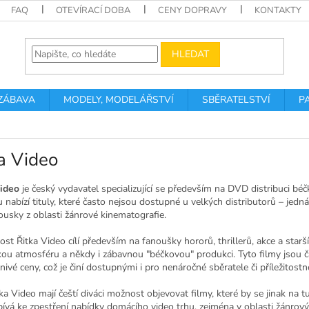
FAQ
OTEVÍRACÍ DOBA
CENY DOPRAVY
KONTAKTY
HLEDAT
 ZÁBAVA
MODELY, MODELÁŘSTVÍ
SBĚRATELSTVÍ
P
a Video
ideo
je český vydavatel specializující se především na DVD distribuci bé
 nabízí tituly, které často nejsou dostupné u velkých distributorů – jedn
kousky z oblasti žánrové kinematografie.
st Řitka Video cílí především na fanoušky hororů, thrillerů, akce a starší
ckou atmosféru a někdy i zábavnou "béčkovou" produkci. Tyto filmy jsou
znivé ceny, což je činí dostupnými i pro nenáročné sběratele či příležitostn
tka Video mají čeští diváci možnost objevovat filmy, které by se jinak n
spívá ke zpestření nabídky domácího video trhu, zejména v oblasti žánro