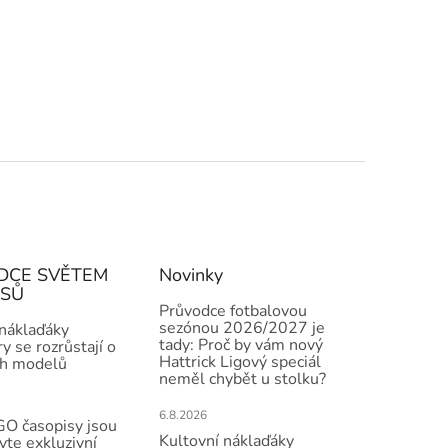
DCE SVĚTEM
Novinky
ISŮ
Průvodce fotbalovou
sezónou 2026/2027 je
 náklaďáky
tady: Proč by vám nový
y se rozrůstají o
Hattrick Ligový speciál
h modelů
neměl chybět u stolku?
6.8.2026
O časopisy jsou
Kultovní náklaďáky
vte exkluzivní