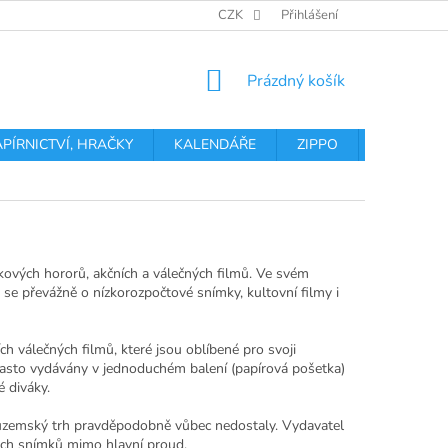
OBCHODNÍ PODMÍNKY
PODMÍNKY OCHRANY OSOBNÍCH ÚDA
CZK
Přihlášení
NÁKUPNÍ
Prázdný košík
KOŠÍK
APÍRNICTVÍ, HRAČKY
KALENDÁŘE
ZIPPO
Obchodní 
čkových hororů, akčních a válečných filmů. Ve svém
á se převážně o nízkorozpočtové snímky, kultovní filmy i
ch válečných filmů, které jsou oblíbené pro svoji
 často vydávány v jednoduchém balení (papírová pošetka)
é diváky.
a tuzemský trh pravděpodobně vůbec nedostaly. Vydavatel
vých snímků mimo hlavní proud.