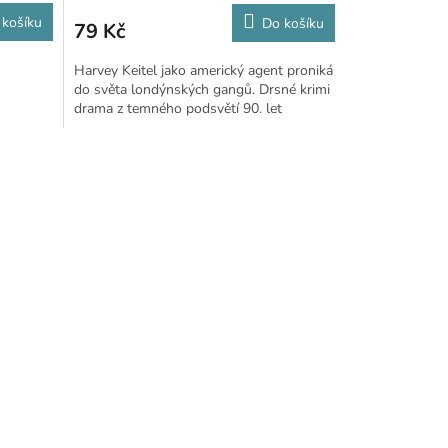
 košíku
Do košíku
79 Kč
Harvey Keitel jako americký agent proniká
do světa londýnských gangů. Drsné krimi
drama z temného podsvětí 90. let