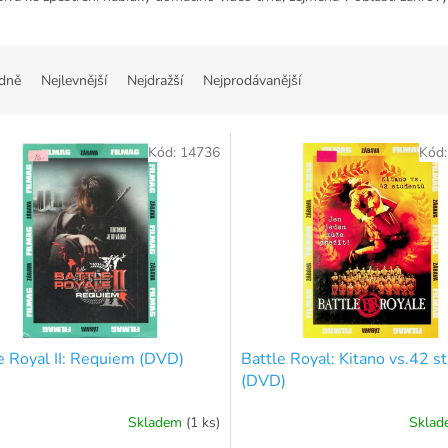
dně
Nejlevnější
Nejdražší
Nejprodávanější
Kód:
14736
Kód
e Royal II: Requiem (DVD)
Battle Royal: Kitano vs.42 s
(DVD)
Skladem
(1 ks)
Skla